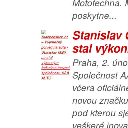
Mototechna. 
poskytne...
Stanislav 
stal výkon
Praha, 2. ún
Společnost 
včera oficiál
novou značku
pod kterou sj
veškeré inova