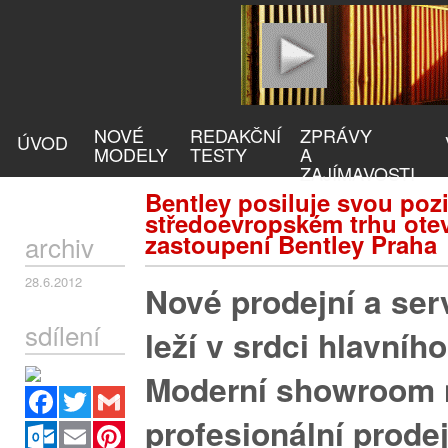
NOVÉ
REDAKČNÍ
ZPRÁVY
ÚVOD
MODELY
TESTY
A
ZAJÍMAVOSTI
Bentley posiluje svou pozi
středoevropském trhu ote
zastoupení Bentley Praha
archiv
28.6.2012
Nové prodejní a ser
sdílení
leží v srdci hlavníh
Moderní showroom 
Facebook
Twitter
Gmail
profesionální prodej
Outlook.com
Email
Pinterest