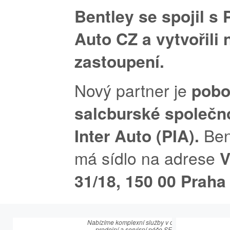
Bentley se spojil s 
Auto CZ a vytvořili 
zastoupení.
Nový partner je
pobo
salcburské společn
Inter Auto (PIA).
Ben
má sídlo na adrese
V
31/18, 150 00 Praha 
Nabízíme komplexní služby v oblasti
prodejní a servisní péče SEAT.