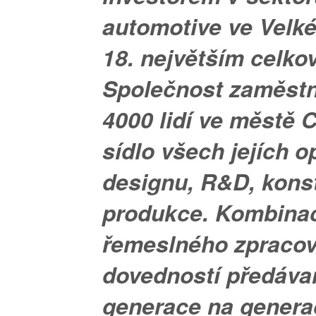
automotive ve Velké 
18. největším celko
Společnost zaměst
4000 lidí ve městě 
sídlo všech jejích o
designu, R&D, kons
produkce. Kombina
řemeslného zpracová
dovedností předáva
generace na generac