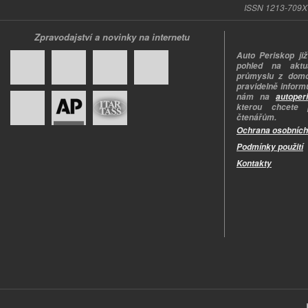
ISSN 1213-709X |
Zpravodajství a novinky na internetu
Auto Periskop již
pohled na aktuá
průmyslu z domo
pravidelně informu
nám na
autoper
kterou chcete 
čtenářům.
Ochrana osobních
Podmínky použití
Kontakty