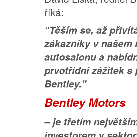
říká:
“Těším se, až přiví
zákazníky v našem
autosalonu a nabíd
prvotřídní zážitek s
Bentley.”
Bentley Motors
– je třetím největš
investorem v sekto