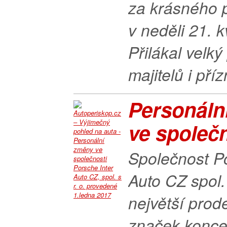
za krásného 
v neděli 21. 
Přilákal velký
majitelů i příz
Personáln
ve společn
Společnost Po
Auto CZ spol. 
největší prod
značek konce