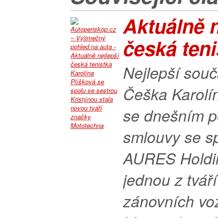
Aktuálně n
česká teni
Nejlepší souč
Češka Karolí
se dnešním 
smlouvy se s
AURES Holdin
jednou z tvář
zánovních vo