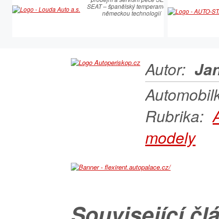
SEAT – španělský temperament s
německou technologií
Autor:
Jan
Automobil
Rubrika:
modely
Související čl