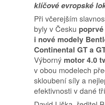
klíčové evropské lok
Při včerejším slavnos
byly v Česku
poprvé
i nové modely Bent
Continental GT a G
Výborný
motor 4.0 t
v obou modelech pře
skloubení síly a nejle
efektivnosti v dané tř
David Liška, ředitel 