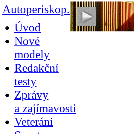
Autoperiskop.cz – Výjimeč
Přejít
Úvod
k
obsahu
Nové
webu
modely
Redakční
testy
Zprávy
a zajímavosti
Veteráni