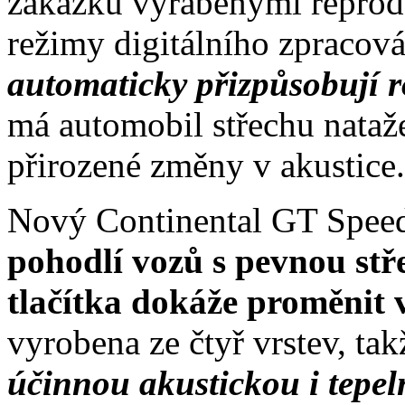
zakázku vyráběnými reprod
režimy digitálního zpracov
automaticky přizpůsobují 
má automobil střechu nataže
přirozené změny v akustice.
Nový Continental GT Speed
pohodlí vozů s pevnou st
tlačítka dokáže proměnit 
vyrobena ze čtyř vrstev, ta
účinnou akustickou i tepel