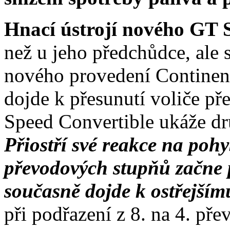
Hnací ústrojí nového GT 
než u jeho předchůdce, ale 
nového provedení Continen
dojde k přesunutí voliče 
Speed Convertible ukáže dr
Přiostří své reakce na poh
převodových stupňů začne p
současně dojde k ostřejším
při podřazení z 8. na 4. př