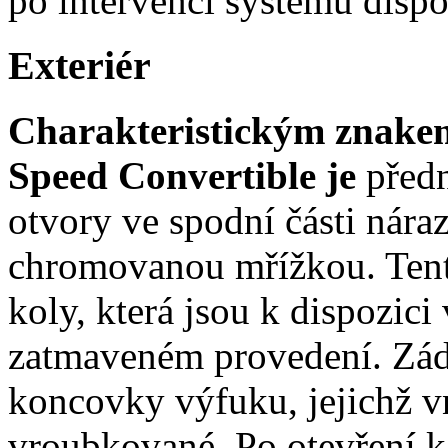
po intervenci systému dis
Exteriér
Charakteristickým znake
Speed Convertible je
předn
otvory ve spodní části nára
chromovanou mřížkou. Ten
koly, která jsou k dispozici
zatmaveném provedení. Zád
koncovky výfuku, jejichž vn
vroubkované. Po otevření k