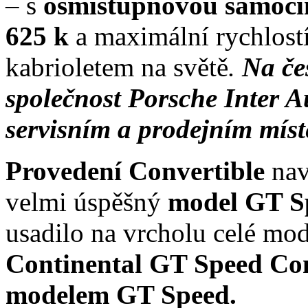
– s
osmistupňovou samoč
625 k
a maximální rychlost
kabrioletem na světě
.
Na če
společnost Porsche Inter 
servisním a prodejním mís
Provedení Convertible
nav
velmi úspěšný
model GT S
usadilo na vrcholu celé mod
Continental GT Speed Conve
modelem GT Speed.