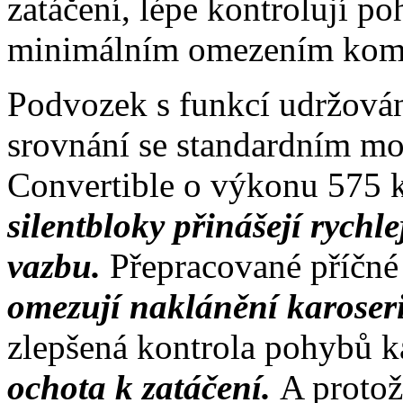
zatáčení, lépe kontrolují po
minimálním omezením komf
Podvozek s funkcí udržová
srovnání se standardním m
Convertible o výkonu 575 
silentbloky přinášejí rychl
vazbu.
Přepracované příčné 
omezují naklánění karoser
zlepšená kontrola pohybů ka
ochota k zatáčení.
A protož