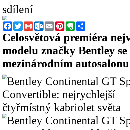
sdílení
Facebook
Twitter
Gmail
Outlook.com
Email
Pinterest
Evernote
Sdílet
Celosvětová premiéra nej
modelu značky Bentley se 
mezinárodním autosalonu