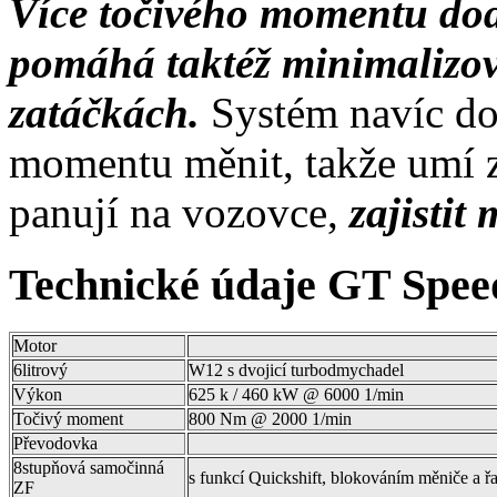
Více točivého momentu do
pomáhá taktéž minimalizova
zatáčkách.
Systém navíc do
momentu měnit, takže umí 
panují na vozovce,
zajistit
Technické údaje GT Spee
Motor
6litrový
W12 s dvojicí turbodmychadel
Výkon
625 k / 460 kW @ 6000 1/min
Točivý moment
800 Nm @ 2000 1/min
Převodovka
8stupňová samočinná
s funkcí Quickshift, blokováním měniče a ř
ZF