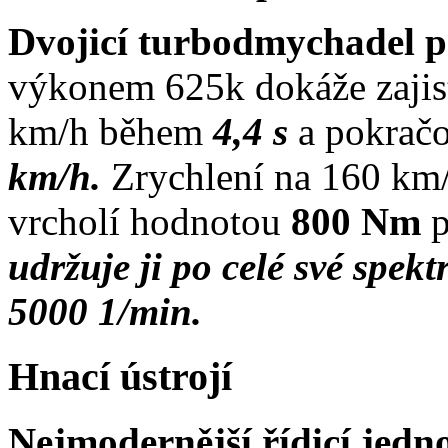
Dvojicí turbodmychadel 
výkonem 625k dokáže zajisti
km/h během
4,4 s
a pokračo
km/h.
Zrychlení na 160 km/
vrcholí hodnotou
800 Nm
udržuje ji po celé své spek
5000 1/min.
Hnací ústrojí
Nejmodernější řídicí jed