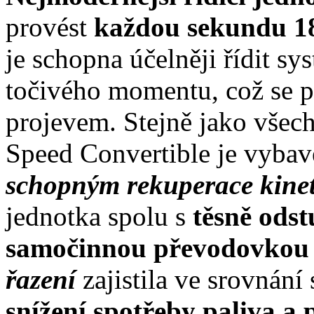
provést
každou sekundu 18
je schopna účelněji řídit s
točivého momentu, což se p
projevem. Stejně jako všec
Speed Convertible je vyba
schopným rekuperace kinet
jednotka spolu s
těsně ods
samočinnou převodovko
řazení
zajistila ve srovnán
snížení spotřeby paliva a 