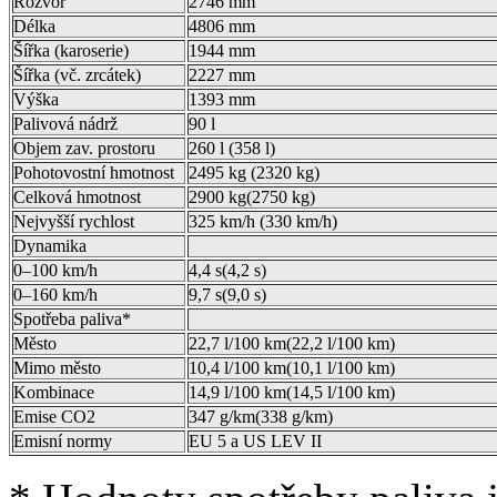
Rozvor
2746 mm
Délka
4806 mm
Šířka (karoserie)
1944 mm
Šířka (vč. zrcátek)
2227 mm
Výška
1393 mm
Palivová nádrž
90 l
Objem zav. prostoru
260 l (358 l)
Pohotovostní hmotnost
2495 kg (2320 kg)
Celková hmotnost
2900 kg(2750 kg)
Nejvyšší rychlost
325 km/h (330 km/h)
Dynamika
0–100 km/h
4,4 s(4,2 s)
0–160 km/h
9,7 s(9,0 s)
Spotřeba paliva*
Město
22,7 l/100 km(22,2 l/100 km)
Mimo město
10,4 l/100 km(10,1 l/100 km)
Kombinace
14,9 l/100 km(14,5 l/100 km)
Emise CO2
347 g/km(338 g/km)
Emisní normy
EU 5 a US LEV II