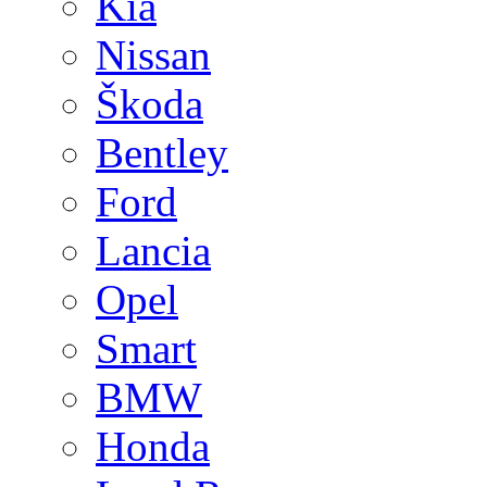
Kia
Nissan
Škoda
Bentley
Ford
Lancia
Opel
Smart
BMW
Honda