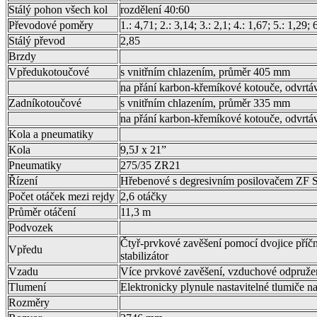
Stálý pohon všech kol
rozdělení 40:60
Převodové poměry
1.: 4,71; 2.: 3,14; 3.: 2,1; 4.: 1,67; 5.: 1,29; 
Stálý převod
2,85
Brzdy
Vpředukotoučové
s vnitřním chlazením, průměr 405 mm
na přání karbon-křemíkové kotouče, odvrt
Zadníkotoučové
s vnitřním chlazením, průměr 335 mm
na přání karbon-křemíkové kotouče, odvrt
Kola a pneumatiky
Kola
9,5J x 21”
Pneumatiky
275/35 ZR21
Řízení
Hřebenové s degresivním posilovačem ZF S
Počet otáček mezi rejdy
2,6 otáčky
Průměr otáčení
11,3 m
Podvozek
Čtyř-prvkové zavěšení pomocí dvojice příč
Vpředu
stabilizátor
Vzadu
Více prvkové zavěšení, vzduchové odpružení 
Tlumení
Elektronicky plynule nastavitelné tlumiče 
Rozměry