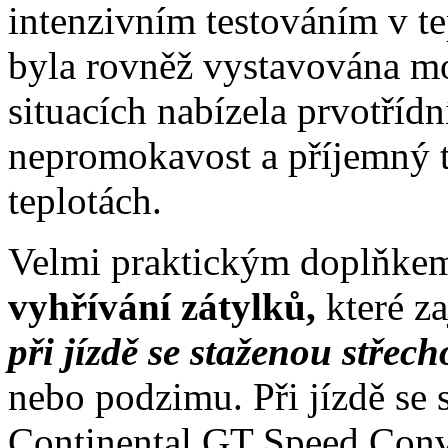
intenzivním testováním v t
byla rovněž vystavována 
situacích nabízela prvotříd
nepromokavost a příjemný te
teplotách.
Velmi praktickým doplňkem
vyhřívání zátylků,
které za
při jízdě se staženou střec
nebo podzimu. Při jízdě se
Continental GT Speed Conve