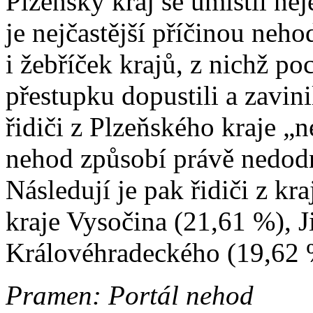
Plzeňský kraj se umístil ne
je nejčastější příčinou neh
i žebříček krajů, z nichž poc
přestupku dopustili a zavin
řidiči z Plzeňského kraje „
nehod způsobí právě nedodr
Následují je pak řidiči z k
kraje Vysočina (21,61 %), J
Královéhradeckého (19,62 
Pramen: Portál nehod