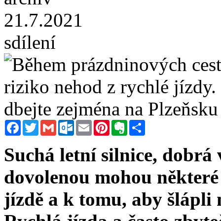
21.7.2021
sdílení
Facebook
Twitter
Gmail
Outlook.com
Email
Pinterest
Evernote
Sdílet
Suchá letní silnice, dobrá v
dovolenou mohou některé ř
jízdě a k tomu, aby šlápli 