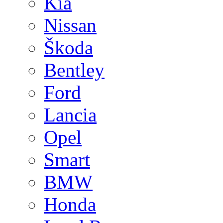
Kia
Nissan
Škoda
Bentley
Ford
Lancia
Opel
Smart
BMW
Honda