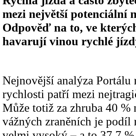
Rychlá jízda a často zbyte
mezi největší potenciální 
Odpověď na to, ve kterých
havarují vinou rychlé jíz
Nejnovější analýza Portálu
rychlosti patří mezi nejtrag
Může totiž za zhruba 40 % n
vážných zraněních je podíl 
velmi vysoký – a to 37,7 %