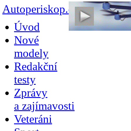
Autoperiskop.cz – Výjimeč
Přejít
Úvod
k
obsahu
Nové
webu
modely
Redakční
testy
Zprávy
a zajímavosti
Veteráni