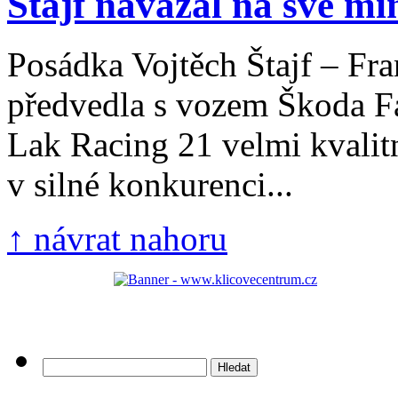
Štajf navázal na své min
Posádka Vojtěch Štajf – Fra
předvedla s vozem Škoda F
Lak Racing 21 velmi kvalit
v silné konkurenci...
↑ návrat nahoru
Vyhledávání