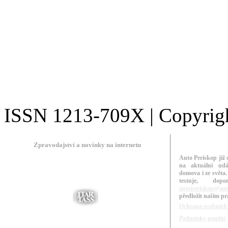
ISSN 1213-709X | Copyright
Zpravodajství a novinky na internetu
Auto Periskop již 
na aktuální udá
domova i ze světa.
testuje, do
autoperiskop@aut
předložit našim p
Ochrana osobních
Podmínky použití