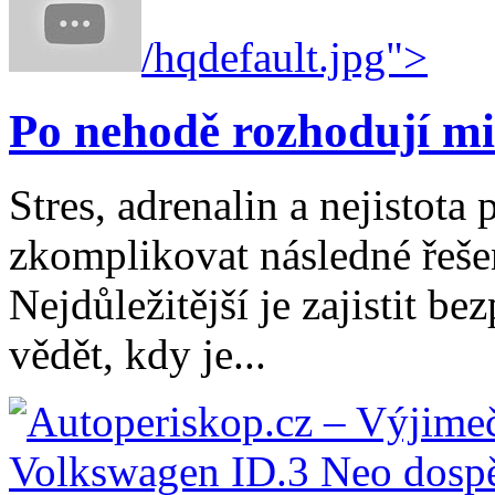
/hqdefault.jpg">
Po nehodě rozhodují mi
Stres, adrenalin a nejistot
zkomplikovat následné řešen
Nejdůležitější je zajistit b
vědět, kdy je...