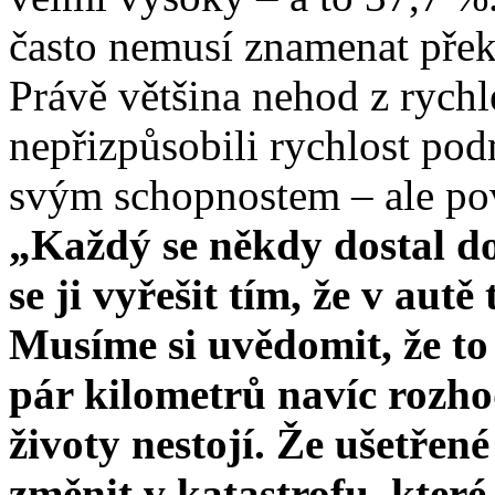
často nemusí znamenat přek
Právě většina nehod z rychlé
nepřizpůsobili rychlost po
svým schopnostem – ale pov
„Každý se někdy dostal do 
se ji vyřešit tím, že v aut
Musíme si uvědomit, že to
pár kilometrů navíc rozhod
životy nestojí. Že ušetřen
změnit v katastrofu, kter