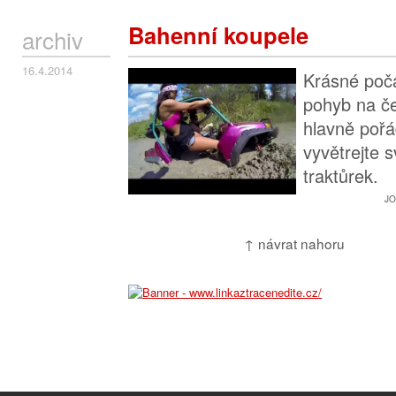
Bahenní koupele
archiv
16.4.2014
Krásné poča
pohyb na č
hlavně pořá
vyvětrejte s
traktůrek.
JO
↑ návrat nahoru