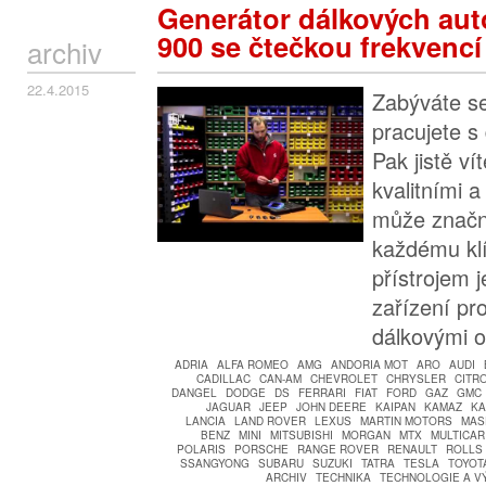
Generátor dálkových au
900 se čtečkou frekvencí
archiv
22.4.2015
Zabýváte se
pracujete s
Pak jistě ví
kvalitními a
může značně
každému kl
přístrojem j
zařízení pro
dálkovými 
ADRIA
ALFA ROMEO
AMG
ANDORIA MOT
ARO
AUDI
CADILLAC
CAN-AM
CHEVROLET
CHRYSLER
CITR
DANGEL
DODGE
DS
FERRARI
FIAT
FORD
GAZ
GMC
JAGUAR
JEEP
JOHN DEERE
KAIPAN
KAMAZ
K
LANCIA
LAND ROVER
LEXUS
MARTIN MOTORS
MAS
BENZ
MINI
MITSUBISHI
MORGAN
MTX
MULTICAR
POLARIS
PORSCHE
RANGE ROVER
RENAULT
ROLLS
SSANGYONG
SUBARU
SUZUKI
TATRA
TESLA
TOYOT
ARCHIV
TECHNIKA
TECHNOLOGIE A V