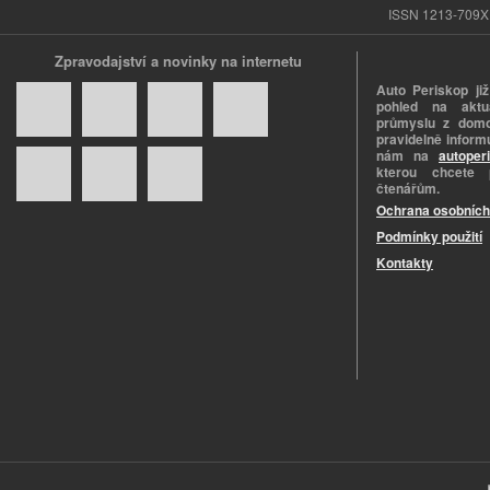
ISSN 1213-709X |
Zpravodajství a novinky na internetu
Auto Periskop již
pohled na aktuá
průmyslu z domo
pravidelně informu
nám na
autoper
kterou chcete 
čtenářům.
Ochrana osobních
Podmínky použití
Kontakty