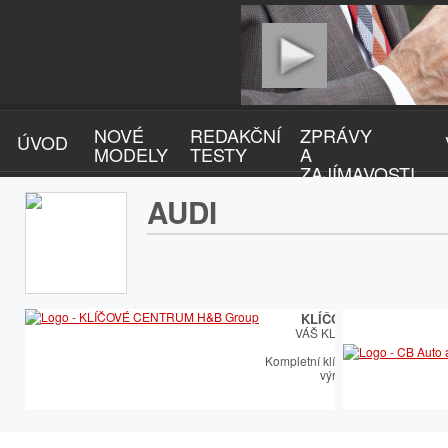
NOVÉ
REDAKČNÍ
ZPRÁVY
ÚVOD
MODELY
TESTY
A
ZAJÍMAVOSTI
AUDI
KLÍČOVÉ CENTRUM
VÁŠ KLÍČOVÝ PARTNER
Kompletní klíčařský sortiment vče
výroby autoklíčů