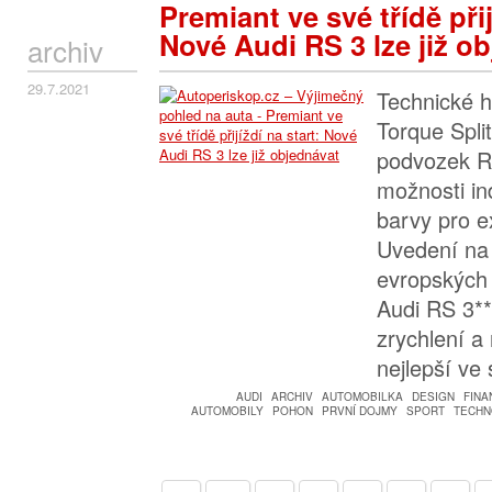
Premiant ve své třídě přij
Nové Audi RS 3 lze již o
archiv
29.7.2021
Technické hi
Torque Split
podvozek R
možnosti in
barvy pro ex
Uvedení na 
evropských
Audi RS 3**
zrychlení a 
nejlepší ve
AUDI
ARCHIV
AUTOMOBILKA
DESIGN
FINA
AUTOMOBILY
POHON
PRVNÍ DOJMY
SPORT
TECHN