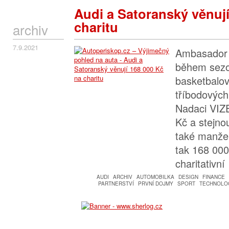
Audi a Satoranský věnují
charitu
archiv
7.9.2021
Ambasador z
během sezo
basketbalo
tříbodových
Nadaci VIZ
Kč a stejno
také manže
tak 168 000
charitativní
AUDI
ARCHIV
AUTOMOBILKA
DESIGN
FINANCE
PARTNERSTVÍ
PRVNÍ DOJMY
SPORT
TECHNOLOG