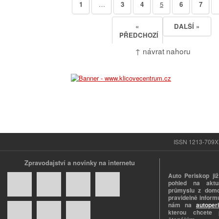
1
…
3
4
5
6
7
«
DALŠÍ »
PŘEDCHOZÍ
↑ návrat nahoru
ISSN 1213-709X |
Zpravodajství a novinky na internetu
Auto Periskop již
pohled na aktuá
průmyslu z domo
pravidelně informu
nám na
autoper
kterou chcete 