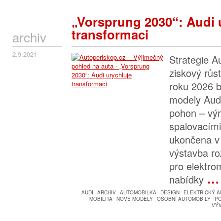
„Vorsprung 2030“: Audi 
transformaci
archiv
2.9.2021
Strategie A
ziskový růst
roku 2026 
modely Audi
pohon – vý
spalovacím
ukončena v
výstavba r
pro elektro
…
nabídky
AUDI
ARCHIV
AUTOMOBILKA
DESIGN
ELEKTRICKÝ 
MOBILITA
NOVÉ MODELY
OSOBNÍ AUTOMOBILY
P
VÝ