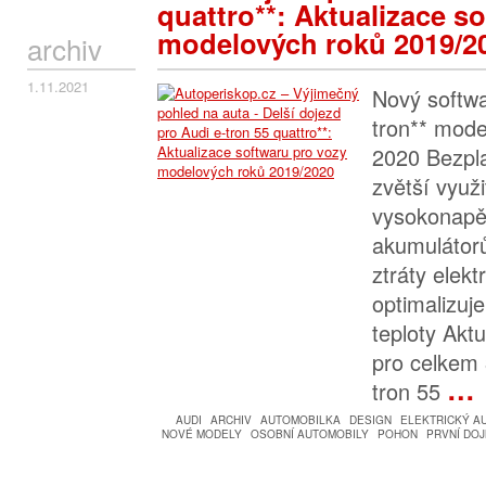
quattro**: Aktualizace s
modelových roků 2019/2
archiv
1.11.2021
Nový softwa
tron** mode
2020 Bezpla
zvětší využ
vysokonapě
akumulátorů
ztráty elek
optimalizuje
teploty Aktu
pro celkem 
…
tron 55
AUDI
ARCHIV
AUTOMOBILKA
DESIGN
ELEKTRICKÝ A
NOVÉ MODELY
OSOBNÍ AUTOMOBILY
POHON
PRVNÍ DO