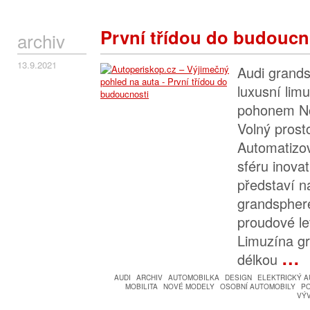
První třídou do budoucn
archiv
13.9.2021
Audi grand
luxusní lim
pohonem Nov
Volný prost
Automatizov
sféru inovat
představí n
grandspher
proudové let
Limuzína gr
…
délkou
AUDI
ARCHIV
AUTOMOBILKA
DESIGN
ELEKTRICKÝ 
MOBILITA
NOVÉ MODELY
OSOBNÍ AUTOMOBILY
P
VÝ