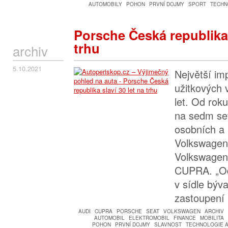
AUTOMOBILY
POHON
PRVNÍ DOJMY
SPORT
TECHN
Porsche Česká republika 
trhu
archiv
5.10.2021
Největší im
užitkových v
let. Od rok
na sedm set
osobních a 
Volkswagen
Volkswagen
CUPRA. „Od
v sídle býv
zastoupen
AUDI
CUPRA
PORSCHE
SEAT
VOLKSWAGEN
ARCHIV
AUTOMOBIL
ELEKTROMOBIL
FINANCE
MOBILITA
POHON
PRVNÍ DOJMY
SLAVNOST
TECHNOLOGIE A