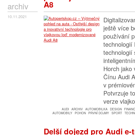
A8
archiv
10.11.2021
Digitalizova
ještě více b
používání 
technologií 
technologií
inteligentn
Horch jako 
Čínu Audi 
v prémiové
Potvrzuje t
verze vlajk
AUDI
ARCHIV
AUTOMOBILKA
DESIGN
FINAN
AUTOMOBILY
POHON
PRVNÍ DOJMY
SPORT
TECHN
Delší dojezd pro Audi e-