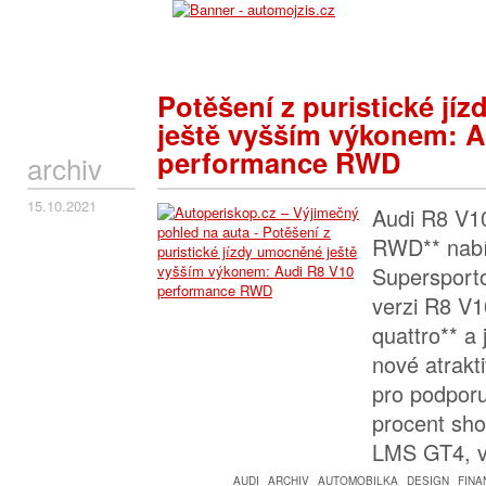
Potěšení z puristické j
ještě vyšším výkonem: A
performance RWD
archiv
15.10.2021
Audi R8 V1
RWD** nabí
Supersport
verzi R8 V
quattro** a
nové atrakt
pro podporu
procent sho
LMS GT4, 
AUDI
ARCHIV
AUTOMOBILKA
DESIGN
FINA