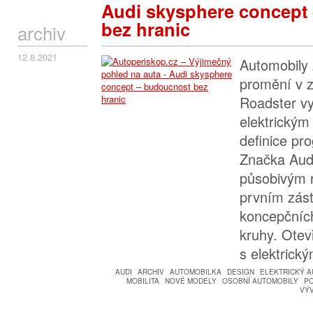
Audi skysphere concept
bez hranic
archiv
12.8.2021
Automobily 
promění v z
Roadster vy
elektrický
definice pr
Značka Audi
působivým r
prvním zás
koncepčních
kruhy. Ote
s elektric
AUDI
ARCHIV
AUTOMOBILKA
DESIGN
ELEKTRICKÝ 
MOBILITA
NOVÉ MODELY
OSOBNÍ AUTOMOBILY
P
VÝ