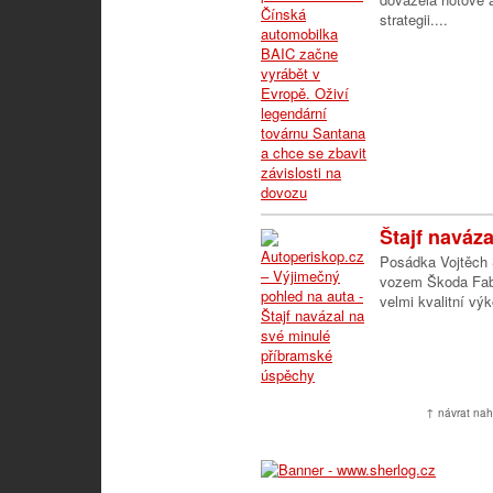
strategii....
Štajf naváza
Posádka Vojtěch Š
vozem Škoda Fabi
velmi kvalitní výk
↑ návrat nah