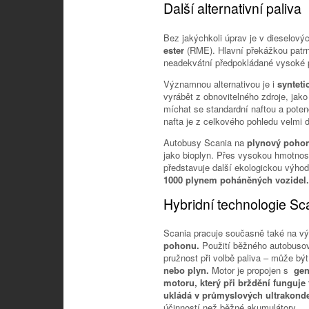
Další alternativní paliva
Bez jakýchkoli úprav je v dieselov
ester
(RME). Hlavní překážkou patrn
neadekvátní předpokládané vysoké 
Významnou alternativou je i
synteti
vyrábět z obnovitelného zdroje, jako
míchat se standardní naftou a poten
nafta je z celkového pohledu velmi 
Autobusy Scania na
plynový poho
jako bioplyn. Přes vysokou hmotnost
představuje další ekologickou výho
1000 plynem poháněných vozidel.
Hybridní technologie Sc
Scania pracuje současně také na vý
pohonu.
Použití běžného autobusov
pružnost při volbě paliva – může bý
nebo plyn.
Motor je propojen s
gen
motoru, který při brždění funguje 
ukládá v průmyslových ultrakond
účinností než běžné akumulátory.