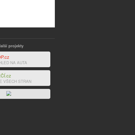
alší projekty
P.cz
HLED NA AUTA
ČÍ.cz
E VŠECH STRAN