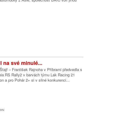
l na své minulé...
tajf – František Rajnoha v Příbrami předvedla s
a RS Rally2 v barvách týmu Lak Racing 21
on a pro Pohár 2+ si v silné konkurenci...
oru