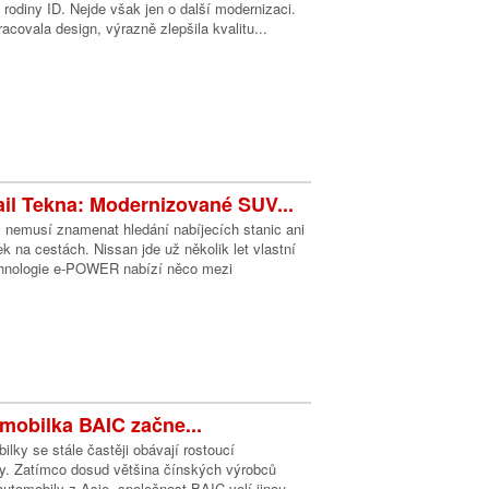
l rodiny ID. Nejde však jen o další modernizaci.
acovala design, výrazně zlepšila kvalitu...
ail Tekna: Modernizované SUV...
s nemusí znamenat hledání nabíjecích stanic ani
k na cestách. Nissan jde už několik let vlastní
chnologie e-POWER nabízí něco mezi
mobilka BAIC začne...
lky se stále častěji obávají rostoucí
y. Zatímco dosud většina čínských výrobců
utomobily z Asie, společnost BAIC volí jinou