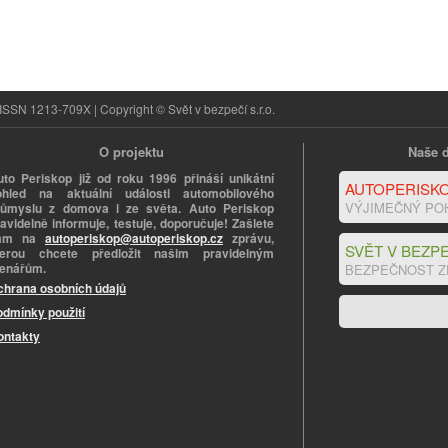
ISSN 1213-709X | Copyright © Svět v bezpečí s.r.o.
O projektu
Naše d
uto Periskop již od roku 1996 přináší unikátní
AUTOPERISKO
ohled na aktuální události automobilového
VÝJIMEČNÝ PO
růmyslu z domova i ze světa. Auto Periskop
avidelně informuje, testuje, doporučuje! Zašlete
ám na
autoperiskop@autoperiskop.cz
zprávu,
SVĚT V BEZPE
terou chcete předložit našim pravidelným
tenářům.
BEZPEČNOST Z
chrana osobních údajů
odmínky použití
ontakty