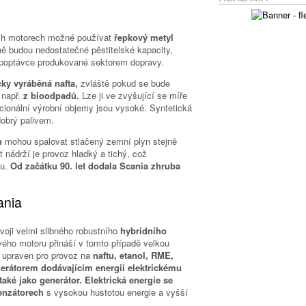
ých motorech možné používat
řepkový metyl
ě budou nedostatečné pěstitelské kapacity,
poptávce produkované sektorem dopravy.
cky vyráběná nafta,
zvláště pokud se bude
 např.
z bioodpadů.
Lze ji ve zvyšující se míře
cionální výrobní objemy jsou vysoké. Syntetická
dobrý palivem.
n
mohou spalovat stlačený zemní plyn stejně
 nádrží je provoz hladký a tichý, což
du.
Od začátku 90. let dodala Scania zhruba
ania
voji velmi slibného robustního
hybridního
ého motoru přináší v tomto případě velkou
t upraven pro provoz na
naftu, etanol, RME,
erátorem dodávajícím energii elektrickému
také jako generátor. Elektrická energie se
enzátorech
s vysokou hustotou energie a vyšší