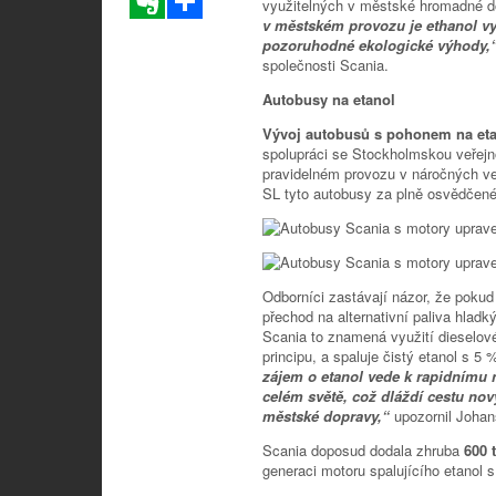
využitelných v městské hromadné 
v městském provozu je ethanol vy
pozoruhodné ekologické výhody,
společnosti Scania.
Autobusy na etanol
Vývoj autobusů s pohonem na eta
spolupráci se Stockholmskou veřejno
pravidelném provozu v náročných v
SL tyto autobusy za plně osvědčen
Odborníci zastávají názor, že poku
přechod na alternativní paliva hladký
Scania to znamená využití dieselov
principu, a spaluje čistý etanol s 5
zájem o etanol vede k rapidnímu n
celém světě, což dláždí cestu n
městské dopravy,“
upozornil Joha
Scania doposud dodala zhruba
600 
generaci motoru spalujícího etanol 