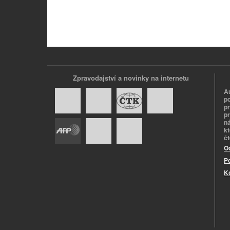
Zpravodajství a novinky na internetu
A
p
p
pr
n
k
č
O
P
K