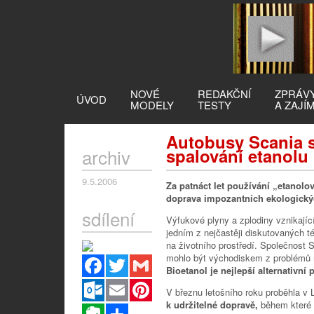
NOVÉ
REDAKČNÍ
ZPRÁV
ÚVOD
MODELY
TESTY
A ZAJÍ
Autobusy Scania 
archiv
spalování etanolu
9.5.2006
Za patnáct let používání „etanol
doprava impozantních ekologický
sdílení
Výfukové plyny a zplodiny vznikajíc
jedním z nejčastěji diskutovaných t
na životního prostředí. Společnost 
mohlo být východiskem z problémů 
Facebook
Twitter
Gmail
Bioetanol je nejlepší alternativní
Outlook.com
Email
Pinterest
V březnu letošního roku proběhla v
k udržitelné dopravě,
během které b
Evernote
Sdílet