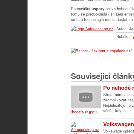
Potenciální
úspory
paliva hybridní
tomu se předpokládá i snížení emisí. 
se tato technologie mohla dostat za 
Autor:
Ja
Rubrika:
Související článk
Po nehodě r
Stres, adrenalin 
zkomplikovat násl
Nejdůležitější je
vědět, kdy je...
/hqdefault.jpg">
Volkswagen 
Volkswagen předs