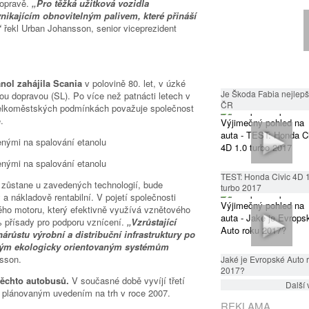
dopravě.
„Pro těžká užitková vozidla
nikajícím obnovitelným palivem, které přináší
“
řekl Urban Johansson, senior viceprezident
nol zahájila Scania
v polovině 80. let, v úzké
Je Škoda Fabia nejlepší
u dopravou (SL). Po více než patnácti letech v
ČR
elkoměstských podmínkách považuje společnost
é.
TEST: Honda Civic 4D 
d zůstane u zavedených technologií, bude
turbo 2017
 a nákladově rentabilní. V pojetí společnosti
ého motoru, který efektivně využívá vznětového
 % přísady pro podporu vznícení.
„Vzrůstající
árůstu výrobní a distribuční infrastruktury po
ovým ekologicky orientovaným systémům
nsson.
Jaké je Evropské Auto 
2017?
těchto autobusů.
V současné době vyvíjí třetí
Další 
s plánovaným uvedením na trh v roce 2007.
REKLAMA