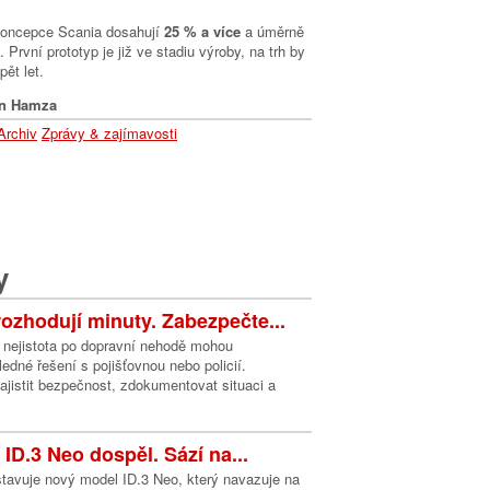
 koncepce Scania dosahují
25 % a více
a úměrně
První prototyp je již ve stadiu výroby, na trh by
pět let.
n Hamza
Archiv
Zprávy & zajímavosti
y
ozhodují minuty. Zabezpečte...
a nejistota po dopravní nehodě mohou
edné řešení s pojišťovnou nebo policií.
 zajistit bezpečnost, zdokumentovat situaci a
ID.3 Neo dospěl. Sází na...
tavuje nový model ID.3 Neo, který navazuje na