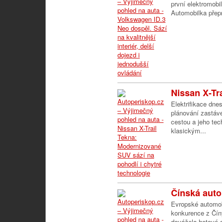
první elektromobi
Automobilka přepr
Nissan X-Tr
Elektrifikace dne
plánování zastáve
cestou a jeho te
klasickým...
Čínská auto
Evropské automobi
konkurence z Čín
dovážela hotové a