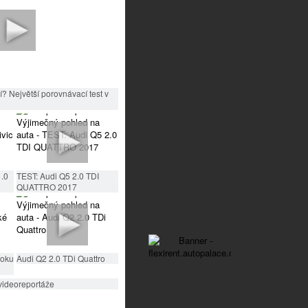
? Největší porovnávací test v
1.0
TEST: Audi Q5 2.0 TDI
QUATTRO 2017
roku
Audi Q2 2.0 TDi Quattro
videoreportáže