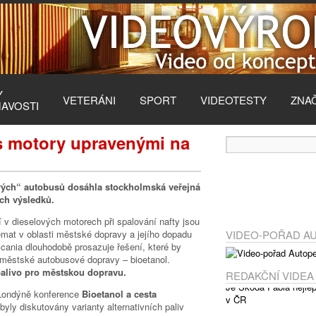
Y
VETERÁNI
SPORT
VIDEOTESTY
ZNA
MAVOSTI
s motory upravenými na
ových“ autobusů dosáhla stockholmská veřejná
ch výsledků.
í v dieselových motorech při spalování nafty jsou
émat v oblasti městské dopravy a jejího dopadu
VIDEO-POŘAD A
Scania dlouhodobě prosazuje řešení, které by
městské autobusové dopravy – bioetanol.
 palivo pro městskou dopravu.
REDAKČNÍ VIDEA
 Londýně konference
Bioetanol a cesta
yly diskutovány varianty alternativních paliv