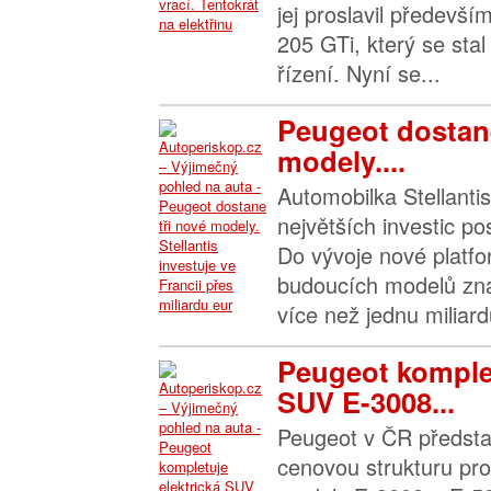
jej proslavil předevš
205 GTi, který se sta
řízení. Nyní se...
Peugeot dostane
modely....
Automobilka Stellanti
největších investic pos
Do vývoje nové platf
budoucích modelů zna
více než jednu miliardu
Peugeot komplet
SUV E-3008...
Peugeot v ČR předsta
cenovou strukturu pro