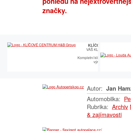
pohledů na nejextrovertněj
značky.
KLÍČOVÉ CENTRUM
VÁŠ KLÍČOVÝ PARTNER
Kompletní klíčařský sortiment vče
výroby autoklíčů
Autor:
Jan Ham
Automobilka:
Pe
Rubrika:
Archiv
& zajímavosti