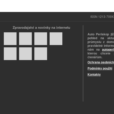
ISSN 1213-709X |
Zpravodajství a novinky na internetu
Auto Periskop již
pohled na aktuá
průmyslu z domo
pravidelně informu
nám na
autoper
kterou chcete 
čtenářům.
Ochrana osobních
Podmínky použití
Kontakty