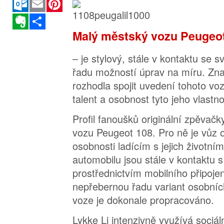
Evernote
Sdílet
Malý městský vozu Peugeo
– je stylový, stále v kontaktu se 
řadu možností úprav na míru. Zn
rozhodla spojit uvedení tohoto voz
talent a osobnost tyto jeho vlastnos
Profil fanoušků originální zpěvač
vozu Peugeot 108. Pro ně je vůz 
osobnosti ladícím s jejich životní
automobilu jsou stále v kontaktu 
prostřednictvím mobilního připojen
nepřebernou řadu variant osobníc
voze je dokonale propracováno.
Lykke Li intenzivně využívá sociál