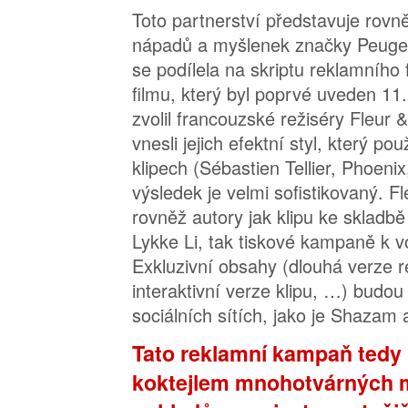
Toto partnerství představuje rovn
nápadů a myšlenek značky Peugeot
se podílela na skriptu reklamního 
filmu, který byl poprvé uveden 11
zvolil francouzské režiséry Fleur 
vnesli jejich efektní styl, který po
klipech (Sébastien Tellier, Phoen
výsledek je velmi sofistikovaný. F
rovněž autory jak klipu ke skladb
Lykke Li, tak tiskové kampaně k 
Exkluzivní obsahy (dlouhá verze re
interaktivní verze klipu, …) budou
sociálních sítích, jako je Shazam 
Tato reklamní kampaň tedy 
koktejlem mnohotvárných 