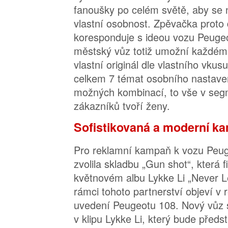
fanoušky po celém světě, aby se n
vlastní osobnost. Zpěvačka proto
koresponduje s ideou vozu Peuge
městský vůz totiž umožní každému 
vlastní originál dle vlastního vkus
celkem 7 témat osobního nastaven
možných kombinací, to vše v seg
zákazníků tvoří ženy.
Sofistikovaná a moderní k
Pro reklamní kampaň k vozu Peug
zvolila skladbu „Gun shot“, která 
květnovém albu Lykke Li „Never L
rámci tohoto partnerství objeví v 
uvedení Peugeotu 108. Nový vůz s
v klipu Lykke Li, který bude předs