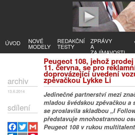
NOVÉ
REDAKČNÍ
ZPRÁVY
ÚVOD
MODELY
TESTY
A
ZAJÍMAVOSTI
Peugeot 108, jehož prodej 
11. června, se pro reklam
doprovázející uvedení vozu
zpěvačkou Lykke Li
archiv
13.6.2014
Jedinečné partnerství mezi zna
mladou švédskou zpěvačkou a s
sdílení
se proslavila skladbou „I Follo
představuje mnohostrannou os
Facebook
Twitter
Gmail
Peugeot 108 v rukou multitalen
Outlook.com
Email
Pinterest