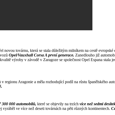
vřel novou továrnu, která se stala důležitým milníkem na cestě evrops
h vozů
Opel/Vauxhall Corsa A první generace.
Zanedlouho již automob
kvalitě výroby v závodě v Zaragoze se společnost Opel Espana stala j
.
ů v regionu Aragonie a měla rozhodující podíl na růstu španělského a
ě.
7 300 000 automobilů,
které se objevily na trzích
více než sedmi desíte
ej vyráběl ve více než deseti továrnách na pěti různých kontinentech.
Ce