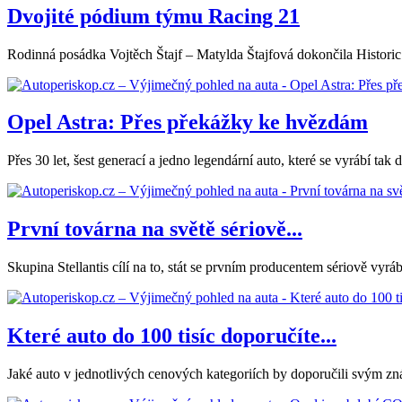
Dvojité pódium týmu Racing 21
Rodinná posádka Vojtěch Štajf – Matylda Štajfová dokončila Historic 
Opel Astra: Přes překážky ke hvězdám
Přes 30 let, šest generací a jedno legendární auto, které se vyrábí ta
První továrna na světě sériově...
Skupina Stellantis cílí na to, stát se prvním producentem sériově vy
Které auto do 100 tisíc doporučíte...
Jaké auto v jednotlivých cenových kategoriích by doporučili svým zn