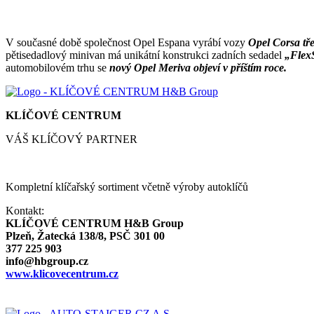
V současné době společnost Opel Espana vyrábí vozy
Opel Corsa tře
pětisedadlový minivan má unikátní konstrukci zadních sedadel
„Flex
automobilovém trhu se
nový Opel Meriva objeví v příštím roce.
KLÍČOVÉ CENTRUM
VÁŠ KLÍČOVÝ PARTNER
Kompletní klíčařský sortiment včetně výroby autoklíčů
Kontakt:
KLÍČOVÉ CENTRUM H&B Group
Plzeň, Žatecká 138/8, PSČ 301 00
377 225 903
info@hbgroup.cz
www.klicovecentrum.cz