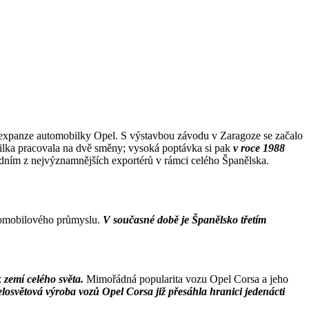
ké expanze automobilky Opel. S výstavbou závodu v Zaragoze se začalo
ilka pracovala na dvě směny; vysoká poptávka si pak
v roce 1988
edním z nejvýznamnějších exportérů v rámci celého Španělska.
utomobilového průmyslu.
V současné době je Španělsko třetím
k zemí celého světa.
Mimořádná popularita vozu Opel Corsa a jeho
losvětová výroba vozů Opel Corsa již přesáhla hranici jedenácti