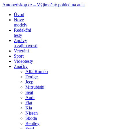
Autoperiskop.cz – Výjimečný pohled na auta
Přejít
Úvod
k
Nové
obsahu
modely
webu
Redakční
testy
Zprávy
a zajímavosti
Veteráni
Sport
Videotesty
Značky
Alfa Romeo
Dodge
Jeep
Mitsubishi
Seat
Audi
Fiat
Kia
Nissan
Škoda
Bentley
Ford