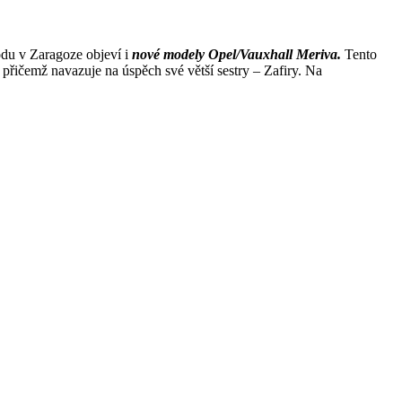
odu v Zaragoze objeví i
nové modely Opel/Vauxhall Meriva.
Tento
 přičemž navazuje na úspěch své větší sestry – Zafiry. Na