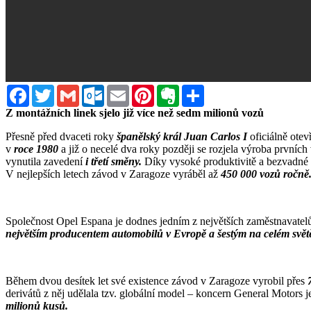
Facebook
Twitter
Gmail
Outlook.com
Email
Pinterest
Evernote
Sdílet
Z montážních linek sjelo již více než sedm milionů vozů
Přesně před dvaceti roky
španělský král Juan Carlos I
oficiálně ote
v
roce 1980
a již o necelé dva roky později se rozjela výroba prvníc
vynutila zavedení
i třetí směny.
Díky vysoké produktivitě a bezvadné 
V nejlepších letech závod v Zaragoze vyráběl až
450 000 vozů ročně
Společnost Opel Espana je dodnes jedním z největších zaměstnavatel
největším producentem automobilů v Evropě a šestým na celém svět
Během dvou desítek let své existence závod v Zaragoze vyrobil přes
derivátů z něj udělala tzv. globální model – koncern General Motors j
milionů kusů.