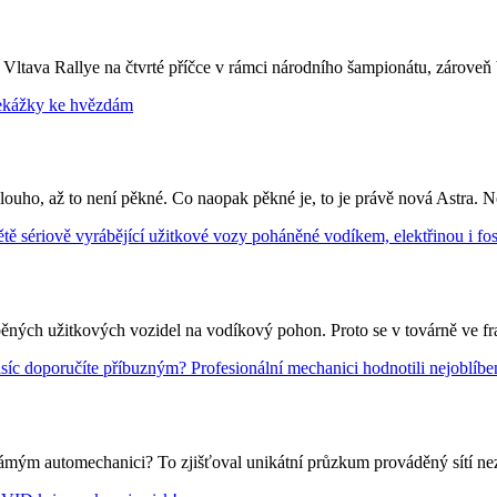
Vltava Rallye na čtvrté příčce v rámci národního šampionátu, zároveň b
k dlouho, až to není pěkné. Co naopak pěkné je, to je právě nová Astra. N
ráběných užitkových vozidel na vodíkový pohon. Proto se v továrně ve 
ámým automechanici? To zjišťoval unikátní průzkum prováděný sítí nez