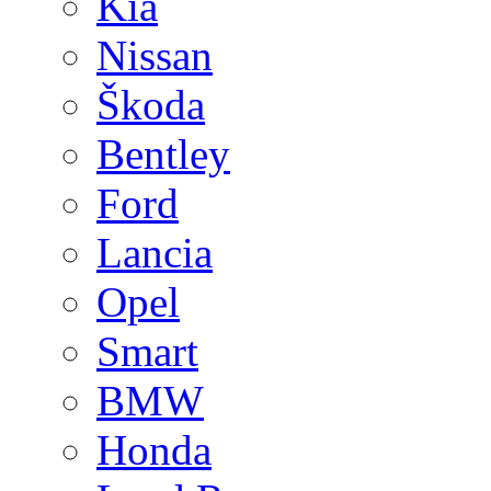
Kia
Nissan
Škoda
Bentley
Ford
Lancia
Opel
Smart
BMW
Honda