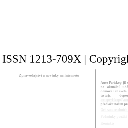
ISSN 1213-709X | Copyright
Zpravodajství a novinky na internetu
Auto Periskop již 
na aktuální udá
domova i ze světa.
testuje, do
autoperiskop@aut
předložit našim p
Ochrana osobních
Podmínky použití
Kontakty