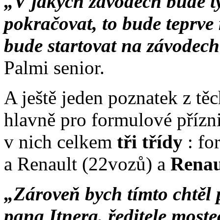
„V jakých závodech bude tý
pokračovat, to bude teprve
bude startovat na závodec
Palmi senior.
A ještě jeden poznatek z t
hlavně pro formulové přízni
v nich celkem
tři třídy
: f
a Renault (22vozů) a
Renau
„Zároveň bych tímto chtěl
pana Itnera, ředitele most