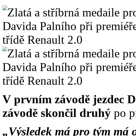
V prvním závodě jezdec D
závodě skončil druhý
po p
„Výsledek má pro tým má o 