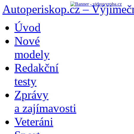
Autoperiskop.cz – Výjimeč
Přejít
Úvod
k
obsahu
Nové
webu
modely
Redakční
testy
Zprávy
a zajímavosti
Veteráni