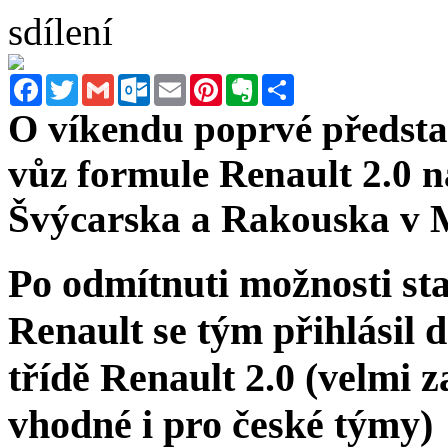
sdílení
Facebook
Twitter
Gmail
Outlook.com
Email
Pinterest
Evernote
Sdílet
O víkendu poprvé předsta
vůz formule Renault 2.0 
Švýcarska a Rakouska v 
Po odmítnuti možnosti st
Renault se tým přihlásil 
třídě Renault 2.0 (velmi 
vhodné i pro české týmy)