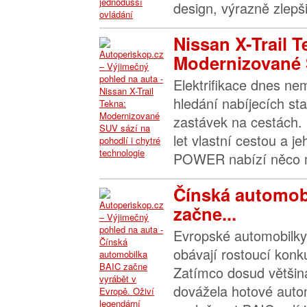
design, výrazně zlepšil
Nissan X-Trail T
Modernizované 
Elektrifikace dnes n
hledání nabíjecích sta
zastávek na cestách. 
let vlastní cestou a j
POWER nabízí něco m
Čínská automob
začne...
Evropské automobilky 
obávají rostoucí konk
Zatímco dosud většin
dovážela hotové autom