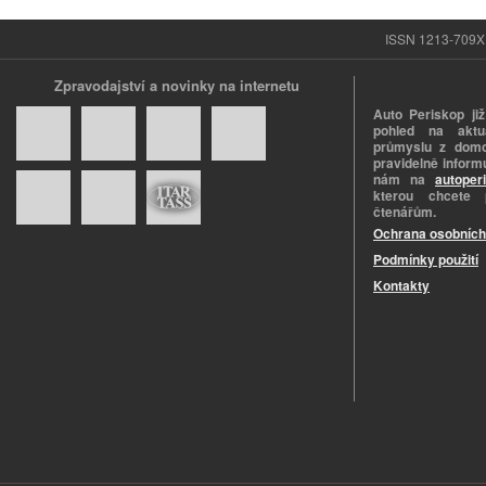
ISSN 1213-709X |
Zpravodajství a novinky na internetu
Auto Periskop již
pohled na aktuá
průmyslu z domo
pravidelně informu
nám na
autoper
kterou chcete 
čtenářům.
Ochrana osobních
Podmínky použití
Kontakty