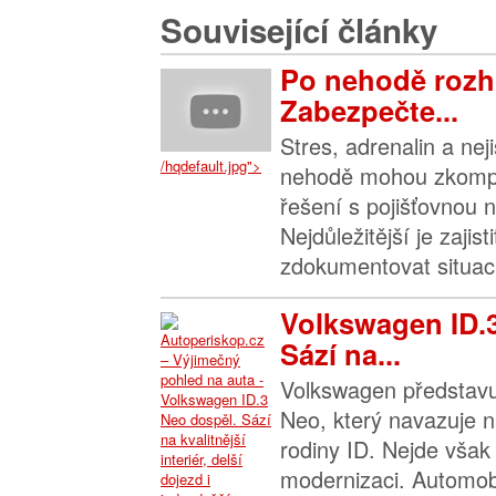
Související články
Po nehodě rozh
Zabezpečte...
Stres, adrenalin a nej
/hqdefault.jpg">
nehodě mohou zkompl
řešení s pojišťovnou n
Nejdůležitější je zajis
zdokumentovat situaci 
Volkswagen ID.
Sází na...
Volkswagen představu
Neo, který navazuje n
rodiny ID. Nejde však 
modernizaci. Automob