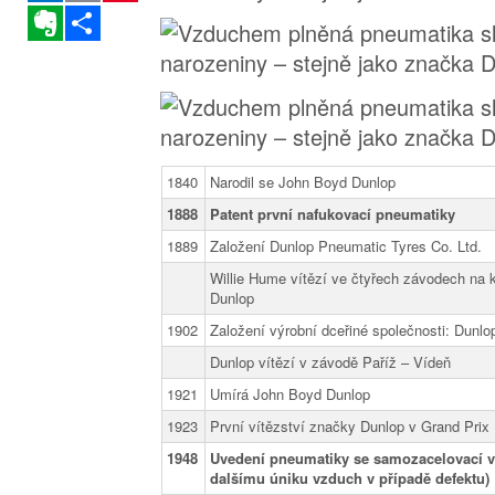
Evernote
Sdílet
1840
Narodil se John Boyd Dunlop
1888
Patent první nafukovací pneumatiky
1889
Založení Dunlop Pneumatic Tyres Co. Ltd.
Willie Hume vítězí ve čtyřech závodech na
Dunlop
1902
Založení výrobní dceřiné společnosti: Dunlo
Dunlop vítězí v závodě Paříž – Vídeň
1921
Umírá John Boyd Dunlop
1923
První vítězství značky Dunlop v Grand Pri
1948
Uvedení pneumatiky se samozacelovací vr
dalšímu úniku vzduch v případě defektu)