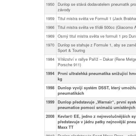
1950
Dunlop se stává dodavatelem pneumatik pro
závody
1959
Titul mistra světa ve Formuli 1 (Jack Brabh
1966
Titul mistra světa ve třídě 500cc (Giacomo 
1969
Osmý titul mistra světa ve formuli 1 pro Du
1970
Dunlop se stahuje z Formule 1, aby se zaměři
Sport & Touring
1984
Vítězství v rallye Paříž – Dakar (Rene Me
Porsche 911)
1994
První ultralehká pneumatika snižující hmo
kg
1998
Dunlop vyvíjí systém DSST, který umožňu
pneumatikách
1999
Dunlop představuje „Warnair“, první systé
pneumatice pomocí snímačů umístěných
2008
Kevlar© EE, jedno z nejrevolučnějších sy
představuje v jádru patky nejnovější pn
Maxx TT
2012
Dunlop představuje Sport Maxx Race – silni