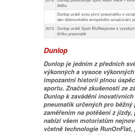
dráhu
Dunlop uvádí svou první pneumatiku s ozna
den dobrovolného evropského označování p
2013
Dunlop uvádí Sport BluResponse s vysok
štítku pneumatik
Dunlop
Dunlop je jedním z předních sv
výkonných a vysoce výkonných
impozantní historií plnou úspě
sportu. Značné zkušenosti ze 
Dunlop k zavádění inovativních 
pneumatik určených pro běžný 
zaměřením na potěšení z jízdy
nabízí všem motoristům nejnově
včetně technologie RunOnFlat, 