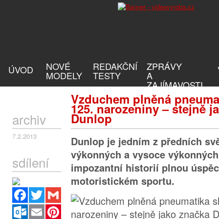
NOVÉ
REDAKČNÍ
ZPRÁVY
ÚVOD
MODELY
TESTY
A
ZAJÍMAVOSTI
Vzduchem plněná pneumati
125. narozeniny – stejně j
archiv
Dunlop
7.2.2013
Dunlop je jedním z předních sv
výkonných a vysoce výkonných
sdílení
impozantní historií plnou úspěc
motoristickém sportu.
Facebook
Twitter
Gmail
Outlook.com
Email
Pinterest