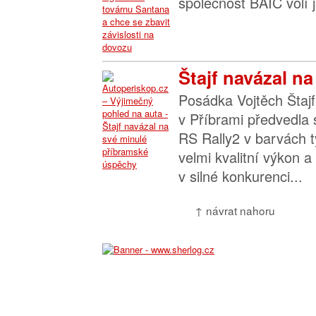
společnost BAIC volí ji
Štajf navázal na
Posádka Vojtěch Štajf
v Příbrami předvedla
RS Rally2 v barvách 
velmi kvalitní výkon a
v silné konkurenci...
↑ návrat nahoru