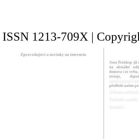
ISSN 1213-709X | Copyright
Zpravodajství a novinky na internetu
Auto Periskop již 
na aktuální udá
domova i ze světa.
testuje, do
autoperiskop@aut
předložit našim p
Ochrana osobních
Podmínky použití
Kontakty