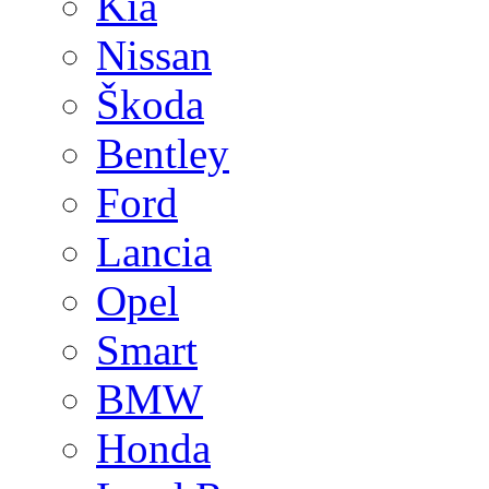
Kia
Nissan
Škoda
Bentley
Ford
Lancia
Opel
Smart
BMW
Honda