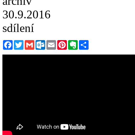
archiv
30.9.2016
sdílení
Facebook
Twitter
Gmail
Outlook.com
Email
Pinterest
Evernote
Sdílet