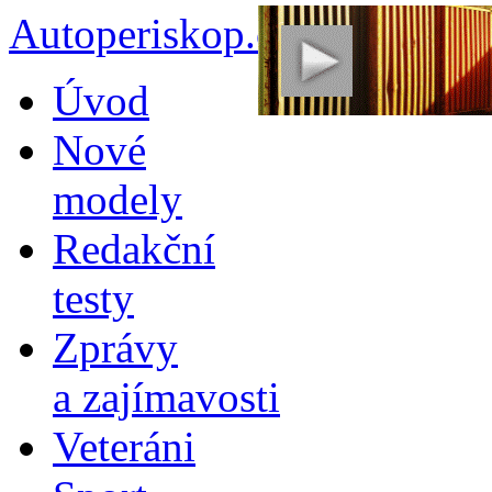
Autoperiskop.cz – Výjimeč
Přejít
Úvod
k
obsahu
Nové
webu
modely
Redakční
testy
Zprávy
a zajímavosti
Veteráni