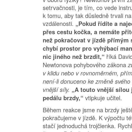
setrvačnosti, je tím, co vede instr
k tomu, aby tak důsledně trvali n
vzdálenosti.
„Pokud řídíte a naj
přes cestu kočka, a nemáte při
než pokračovat v jízdě přímým
chybí prostor pro vyhýbací ma
říká David
nic jiného než brzdit,“
Newtonova pohybového zákona
z
v klidu nebo v rovnoměrném, pří
není-li donuceno ke změně svého
vnější síly.
„A touto vnější sílou
vtipkuje učitel.
pedálu brzdy,“
Během reakce jsme na brzdy ještě 
pokračujeme v jízdě. K výpočtu té
stačí jednoduchá trojčlenka. Rych