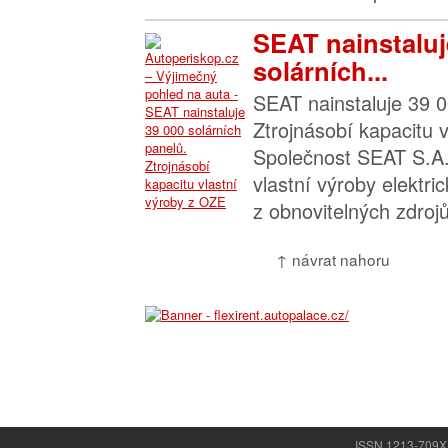
SEAT nainstaluj
solárních...
SEAT nainstaluje 39 0
Ztrojnásobí kapacitu 
Společnost SEAT S.A.
vlastní výroby elektri
z obnovitelných zdrojů
↑ návrat nahoru
ISSN 1213-709X |