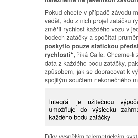
Pokud chcete v případě závodu m
vědět, kdo z nich projel zatáčku ry
změřit rychlost každého vozu v j
bodech zatáčky a spočítat průmě
poskytlo pouze statickou předst
, říká Calle. Chceme-li
rychlosti“
data z každého bodu zatáčky, pak 
způsobem, jak se dopracovat k vý
spojitým součtem nekonečného mn
Integrál je užitečnou výpoč
umožňuje do výsledku zahrn
každého bodu zatáčky
Díky vyspělým telemetrickým sys