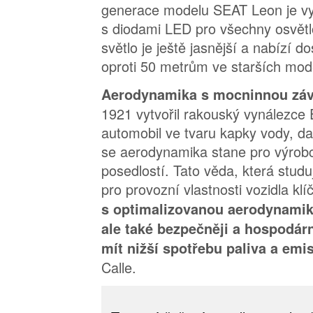
generace modelu SEAT Leon je v
s diodami LED pro všechny osvětlo
světlo je ještě jasnější a nabízí 
oproti 50 metrům ve starších mod
Aerodynamika s mocninnou závi
1921 vytvořil rakouský vynálezc
automobil ve tvaru kapky vody, da
se aerodynamika stane pro výrob
posedlostí. Tato věda, která stud
pro provozní vlastnosti vozidla kl
s optimalizovanou aerodynamiko
ale také bezpečněji a hospodárn
mít nižší spotřebu paliva a em
Calle.