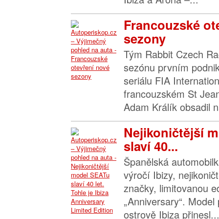
Francouzské ot
sezony
Tým Rabbit Czech Raci
sezónu prvním podni
seriálu FIA Internatio
francouzském St Jea
Adam Králík obsadil na 
Nejikoničtější 
slaví 40...
Španělská automobilk
výročí Ibizy, nejikoni
značky, limitovanou e
„Anniversary“. Model
ostrově Ibiza přinesl..