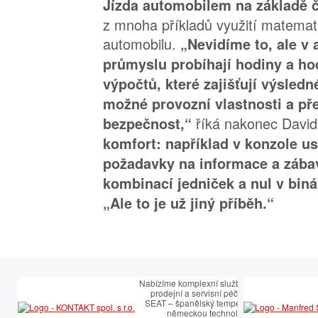
Jízda automobilem na základě č
z mnoha příkladů využití matemati
automobilu.
„Nevidíme to, ale v
průmyslu probíhají hodiny a ho
výpočtů, které zajišťují výsled
možné provozní vlastnosti a p
říká nakonec David
bezpečnost,“
komfort: například v konzole u
požadavky na informace a zába
kombinací jedniček a nul v bin
„Ale to je už jiný příběh.“
Nabízíme komplexní služby v oblasti
prodejní a servisní péče SEAT.
SEAT – španělský temperament s
německou technologií