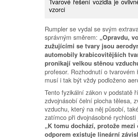
Tvarové řešení vozidla je ovli
vzorci
Rumpler se vydal se svým extrav
správným směrem:
„Opravdu, vo
zužujícími se tvary jsou aerody
automobily krabicovitějších tva
pronikají velkou stěnou vzduch
profesor. Rozhodnutí o tvarovém 
musí i tak být vždy podloženo ae
Tento fyzikální zákon v podstatě ř
zdvojnásobí čelní plocha tělesa, z
vzduchu, který na něj působí, tak
zatímco při dvojnásobné rychlosti
„K tomu dochází, protože mezi 
odporem existuje lineární závis