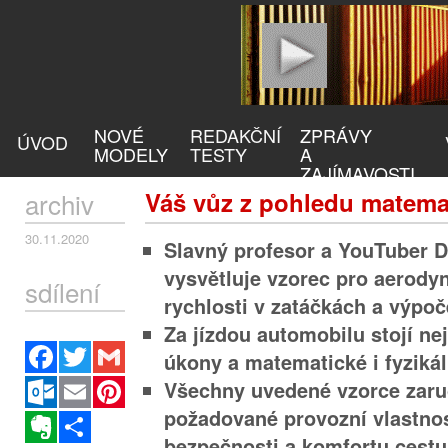
NOVÉ
REDAKČNÍ
ZPRÁVY
ÚVOD
MODELY
TESTY
A
ZAJÍMAVOSTI
archiv
Váš vůz z pohledu matema
30.11.2020
Slavný profesor a YouTuber D
vysvětluje vzorec pro aerodyn
sdílení
rychlosti v zatáčkách a výpoč
Za jízdou automobilu stojí ne
Facebook
Twitter
Gmail
úkony a matematické i fyziká
Outlook.com
Email
Pinterest
Všechny uvedené vzorce zaru
požadované provozní vlastnos
Evernote
Sdílet
bezpečnosti a komfortu cestu