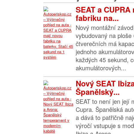
SEAT a CUPRA 
fabriku na...
Nový montážní závod 
vybudovaný na ploše 
čtverečních má kapac
jednoho akumulátoro
každých 45 sekund, 
akumulátorových...
Nový SEAT Ibiza
Španělský...
SEAT to není jen její 
Cupra. Španělská auto
a dává to patřičně na
výročí vstupuje s mo
Ibiza a Arona –...