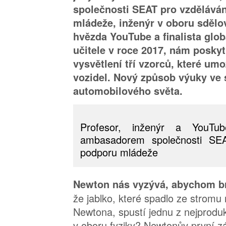
společnosti SEAT pro vzdělává
mládeže, inženýr v oboru sdělov
hvězda YouTube a finalista glo
učitele v roce 2017, nám poskyt
vysvětlení tří vzorců, které umo
vozidel. Nový způsob výuky ve
automobilového světa.
Profesor, inženýr a YouTu
ambasadorem společnosti SEA
podporu mládeže
Newton nás vyzývá, abychom br
že jablko, které spadlo ze stromu
Newtona, spustí jednu z nejproduk
v oboru fyziky? Newtonův první z