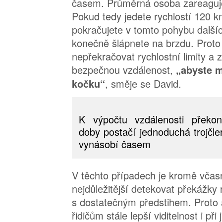
časem. Průměrná osoba zareaguje
Pokud tedy jedete rychlostí 120 k
pokračujete v tomto pohybu další
konečně šlápnete na brzdu. Proto 
nepřekračovat rychlostní limity a
bezpečnou vzdálenost,
„abyste m
, směje se David.
kočku“
K výpočtu vzdálenosti překo
doby postačí jednoduchá trojčle
vynásobí časem
V těchto případech je kromě včas
nejdůležitější detekovat překážky
s dostatečným předstihem. Proto 
řidičům stále lepší viditelnost i při