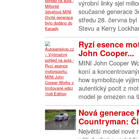
výrobní linky sjel mil
současné generace 3
středu 28. června byl
Stevu a Kerry Lockhar
Ryzí esence mot
John Cooper...
MINI John Cooper Wo
koní a koncentrovan
how symbolizuje výjim
autentický pocit z mot
model je omezen na 9
Nová generace 
Countryman: Čis
Největší model nové 