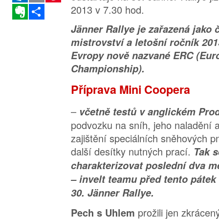
Evernote
Sdílet
Jänner Rallye je zařazená jako 
mistrovství a letošní ročník 201
Evropy nově nazvané ERC (Eur
Championship).
Příprava Mini Coopera
–
včetně testů v anglickém Pro
podvozku na sníh, jeho naladění 
zajištění speciálních sněhových p
další desítky nutných prací.
Tak s
charakterizovat poslední dva m
– invelt teamu před tento pátek s
30. Jänner Rallye.
prožili jen zkrácen
Pech s Uhlem