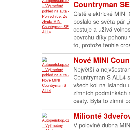
Countryman SE.
Čistě elektrické MIN
poslalo se světa pár „
cestuje a užívá volnos
povrchu díky pohonu 
to, protože tenhle cro
Nové MINI Coun
Největší a nejvšestra
Countryman S ALL4 
všech kol na Islandu 
zimních podmínkách
cesty. Byla to zimní p
Milionté 3dveřov
V polovině dubna MIN