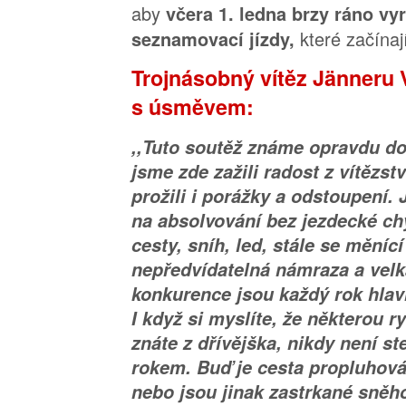
aby
včera 1. ledna brzy ráno vyr
které začínaj
seznamovací jízdy,
Trojnásobný vítěz Jänneru 
s úsměvem:
,,Tuto soutěž známe opravdu dob
jsme zde zažili radost z vítězst
prožili i porážky a odstoupení. 
na absolvování bez jezdecké ch
cesty, sníh, led, stále se měníc
nepředvídatelná námraza a vel
konkurence jsou každý rok hlav
I když si myslíte, že některou 
znáte z dřívějška, nikdy není st
rokem. Buď je cesta propluhován
nebo jsou jinak zastrkané sněho