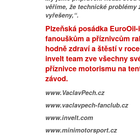
věříme, že technické problémy 
vyřešeny,“.
Plzeňská posádka EuroOil-i
fanouškům a příznivcům rall
hodně zdraví a štěstí v roc
invelt team zve všechny sv
příznivce motorismu na ten
závod.
www.VaclavPech.cz
www.vaclavpech-fanclub.cz
www.invelt.com
www.minimotorsport.cz