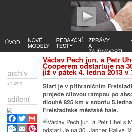
NOVÉ
REDAKČNÍ
ZPRÁVY
ÚVOD
MODELY
TESTY
A
ZAJÍMAVOSTI
Václav Pech jun. a Petr Uh
Cooperem odstartuje na 30
již v pátek 4. ledna 2013 v
archiv
2.1.2013
Start je v příhraničním Freista
projede cílovou rampou po abso
sdílení
dlouhé 825 km v sobotu 5.ledna
Freistadtské městské hale.
Facebook
Twitter
Gmail
Outlook.com
Email
Pinterest