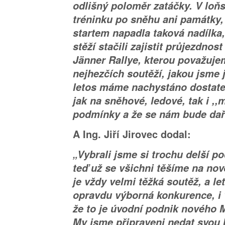
odlišný poloměr zatáčky. V loň
tréninku po sněhu ani památky, 
startem napadla taková nadílka,
stěží stačili zajistit průjezdnost
Jänner Rallye, kterou považuje
nejhezčích soutěží, jakou jsme 
letos máme nachystáno dostate
jak na sněhové, ledové, tak i ,
podmínky a že se nám bude dař
A Ing. Jiří Jirovec dodal:
„Vybrali jsme si trochu delší p
teď už se všichni těšíme na no
je vždy velmi těžká soutěž, a l
opravdu výborná konkurence, i
že to je úvodní podnik nového M
My jsme připraveni nedat svou 