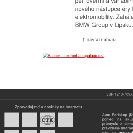
pěti dveřmi a variabil
nového nástupce éry 
elektromobility. Zaháj
BMW Group v Lipsku.
↑ návrat nahoru
ISSN 1213-709X |
Zpravodajství a novinky na internetu
Auto Periskop již
pohled na aktuá
průmyslu z domo
pravidelně informu
nám na
autoper