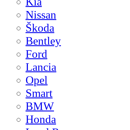
Kia
Nissan
Škoda
Bentley
Ford
Lancia
Opel
Smart
BMW
Honda