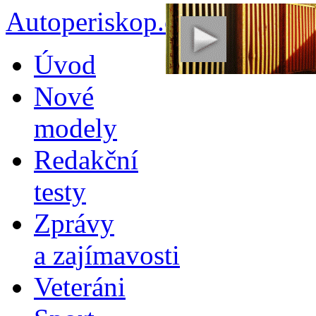
Autoperiskop.cz – Výjimeč
Přejít
Úvod
k
obsahu
Nové
webu
modely
Redakční
testy
Zprávy
a zajímavosti
Veteráni