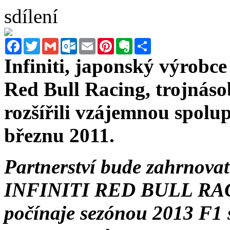
sdílení
Facebook
Twitter
Gmail
Outlook.com
Email
Pinterest
Evernote
Sdílet
Infiniti, japonský výrobc
Red Bull Racing, trojnáso
rozšířili vzájemnou spolup
březnu 2011.
Partnerství bude zahrnova
INFINITI RED BULL RACIN
počínaje sezónou 2013 F1 