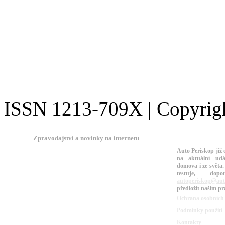
ISSN 1213-709X | Copyright
Zpravodajství a novinky na internetu
Auto Periskop již 
na aktuální udá
domova i ze světa.
testuje, do
autoperiskop@aut
předložit našim p
Ochrana osobních
Podmínky použití
Kontakty