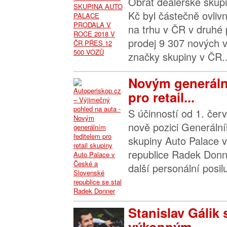
Obrat dealerské skupi
Kč byl částečně ovliv
na trhu v ČR v druhé 
prodej 9 307 nových 
značky skupiny v ČR..
Novým generáln
pro retail...
S účinností od 1. čer
nově pozici Generálníh
skupiny Auto Palace 
republice Radek Donn
další personální posilu
Stanislav Gálik 
výkonným...