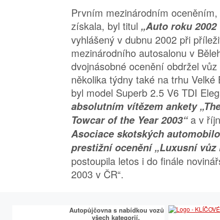
Prvním mezinárodním oceněním, 
získala, byl titul
„Auto roku 2002 
vyhlášený v dubnu 2002 při příleži
mezinárodního autosalonu v Běle
dvojnásobné ocenění obdržel vůz
několika týdny také na trhu Velké 
byl model Superb 2.5 V6 TDI Ele
absolutním vítězem ankety „Th
a v říj
Towcar of the Year 2003“
Asociace skotských automobilo
prestižní ocenění „Luxusní vůz
postoupila letos i do finále novin
2003 v ČR“.
Autopůjčovna s nabídkou vozů
všech kategorií.