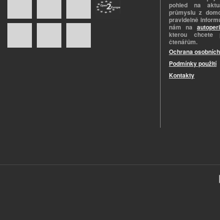
pohled na aktuá
průmyslu z domo
pravidelně informu
nám na
autoper
kterou chcete 
čtenářům.
Ochrana osobních
Podmínky použití
Kontakty