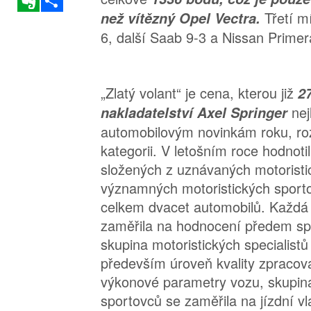
Třetí m
než vítězný Opel Vectra.
6, další Saab 9-3 a Nissan Primer
„Zlatý volant“ je cena, kterou již
27
ne
nakladatelství Axel Springer
automobilovým novinkám roku, ro
kategorii. V letošním roce hodnoti
složených z uznávaných motoristic
významných motoristických sport
celkem dvacet automobilů. Každá 
zaměřila na hodnocení předem spec
skupina motoristických specialistů
především úroveň kvality zpracov
výkonové parametry vozu, skupina
sportovců se zaměřila na jízdní vl