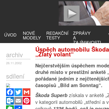
NOVÉ
REDAKČNÍ
ZPRÁVY
ÚVOD
MODELY
TESTY
A
ZAJÍMAVOSTI
Úspěch automobilu Škoda
archiv
„Zlatý volant“
26.11.2002
Nejčerstvějším úspěchem model
druhé místo v prestižní anketě 
sdílení
pořádané jedním z nejčtenější
časopisů „Bild am Sonntag“.
Facebook
Twitter
Gmail
získala v anketě „Z
Škoda Superb
Outlook.com
Email
Pinterest
v kategorii automobilů „střední a v
Evernote
Sdílet
celkově
1336 bodů, což je pouz