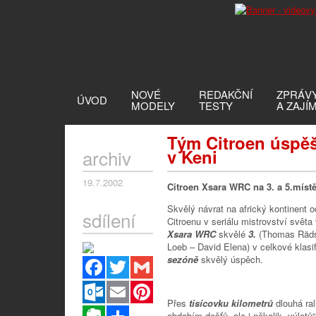
NOVÉ
REDAKČNÍ
ZPRÁV
ÚVOD
MODELY
TESTY
A ZAJÍ
Tým Citroen úspěšn
archiv
v Keni
19.7.2002
Citroen Xsara WRC na 3. a 5.míst
Skvělý návrat na africký kontinent
sdílení
Citroenu v seriálu mistrovství světa
Xsara WRC
skvělé
3.
(Thomas Räds
Loeb – David Elena) v celkové klasifi
sezóně
skvělý úspěch.
Facebook
Twitter
Gmail
Outlook.com
Email
Pinterest
Přes
tisícovku kilometrů
dlouhá ra
Evernote
Sdílet
obdobím dešťů, ale i několik „výletů