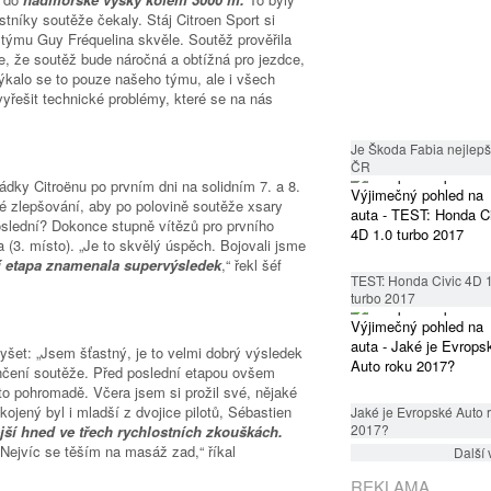
stníky soutěže čekaly. Stáj Citroen Sport si
 týmu Guy Fréquelina skvěle. Soutěž prověřila
sme, že soutěž bude náročná a obtížná pro jezdce,
kalo se to pouze našeho týmu, ale i všech
vyřešit technické problémy, které se na nás
Je Škoda Fabia nejlepší
ČR
ádky Citroënu po prvním dni na solidním 7. a 8.
 zlepšování, aby po polovině soutěže xsary
poslední? Dokonce stupně vítězů pro prvního
(3. místo). „Je to skvělý úspěch. Bojovali jsme
tí etapa znamenala supervýsledek
,“ řekl šéf
TEST: Honda Civic 4D 
turbo 2017
lyšet: „Jsem šťastný, je to velmi dobrý výsledek
ončení soutěže. Před poslední etapou ovšem
o pohromadě. Včera jsem si prožil své, nějaké
ojený byl i mladší z dvojice pilotů, Sébastien
Jaké je Evropské Auto 
2017?
jší hned ve třech rychlostních zkouškách.
 Nejvíc se těším na masáž zad,“ říkal
Další 
REKLAMA