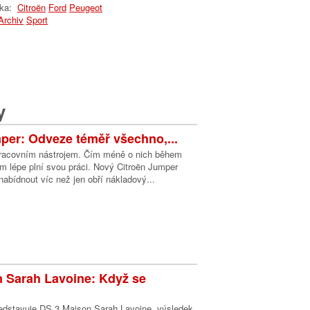
lka:
Citroën
Ford
Peugeot
Archiv
Sport
y
per: Odveze téměř všechno,...
racovním nástrojem. Čím méně o nich během
ím lépe plní svou práci. Nový Citroën Jumper
abídnout víc než jen obří nákladový...
 Sarah Lavoine: Když se
edstavuje DS 3 Maison Sarah Lavoine, výsledek