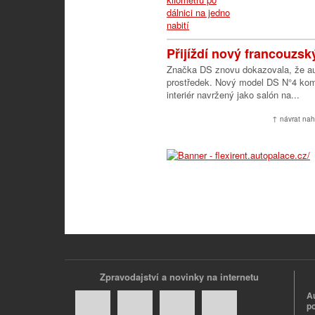
Přijíždí nový francouzsk
Značka DS znovu dokazovala, že au
prostředek. Nový model DS N°4 kombin
interiér navržený jako salón na...
↑ návrat nah
Zpravodajství a novinky na internetu
A
p