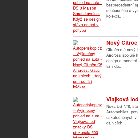
bezprecedentní sp
současného a vys
kolekci....
Nový Citroë
Citroën má nový 
Aircross spojuje 
design a moderní 
vzniklo...
Vlajková lo
Nová DS N°8, sto
Automobiles, potv
uskutečněných v 
dálnicích...