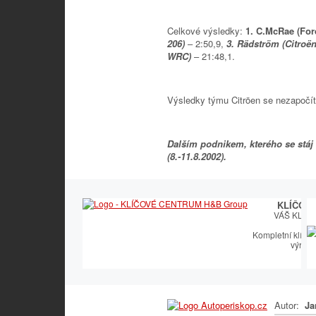
Celkové výsledky:
1. C.McRae (Fo
206)
– 2:50,9,
3. Rädström (Citro
WRC)
– 21:48,1.
Výsledky týmu Citröen se nezapočít
Dalším podnikem, kterého se stáj 
(8.-11.8.2002).
KLÍČOV
VÁŠ KLÍČ
Kompletní klíčař
výroby
Autor:
Ja