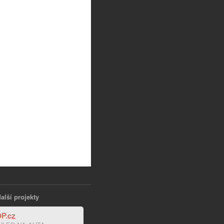
alší projekty
P.cz