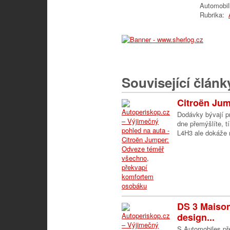
Automobi
Rubrika:
Související článk
Citroën Jum
Dodávky bývají p
dne přemýšlíte, t
L4H3 ale dokáže n
DS 3 Maison
design...
S Automobiles př