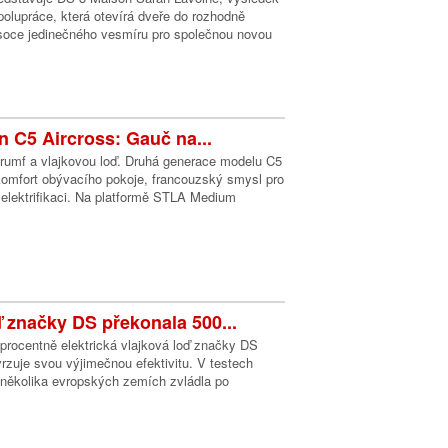
olupráce, která otevírá dveře do rozhodně
oce jedinečného vesmíru pro společnou novou
n C5 Aircross: Gauč na...
trumf a vlajkovou loď. Druhá generace modelu C5
komfort obývacího pokoje, francouzský smysl pro
elektrifikaci. Na platformě STLA Medium
ď značky DS překonala 500...
procentně elektrická vlajková loď značky DS
rzuje svou výjimečnou efektivitu. V testech
několika evropských zemích zvládla po