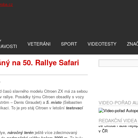
Y
VETERÁNI
SPORT
VIDEOTESTY
ZNA
MAVOSTI
ý na 50. Rallye Safari
ě
 od časů slavného modelu Citroen ZX má za sebou
 v rallye. Posádky týmu Citroen obsadily s vozy
tröm – Denis Giraudet) a
5. místo
(Sébastien
VIDEO-POŘAD A
kaci. To je pro stáj Citroen v letošní
testovací
REDAKČNÍ VIDEA
llye,
náročný terén
ještě více zdecimovaný
“ do
nadmořské výšky kolem 3000 m.
To byly