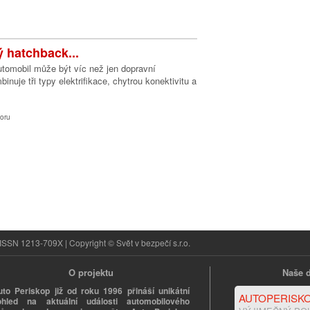
ý hatchback...
tomobil může být víc než jen dopravní
uje tři typy elektrifikace, chytrou konektivitu a
oru
ISSN 1213-709X | Copyright © Svět v bezpečí s.r.o.
O projektu
Naše d
uto Periskop již od roku 1996 přináší unikátní
AUTOPERISKO
ohled na aktuální události automobilového