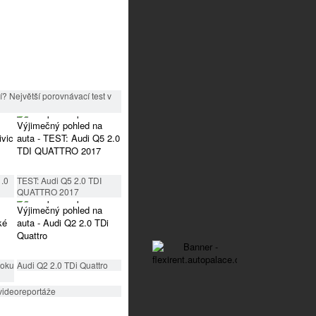
? Největší porovnávací test v
1.0
TEST: Audi Q5 2.0 TDI
QUATTRO 2017
roku
Audi Q2 2.0 TDi Quattro
videoreportáže