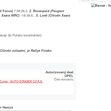
rd Focus)
7:58:28,0,
2. Rovanperä (Peugeot
ën Xsara WRC)
–18:38,6…
5. Loeb (Citroën Xsara
ávají do Poháru konstruktérů.
Citroën zúčastní, je Rallye Finsko
É CENTRUM
Autorizovaný dealer a opravce
OVÝ PARTNER
OPEL
Člen koncernu TUkas
ský sortiment včetně
 autoklíčů
n Hamza