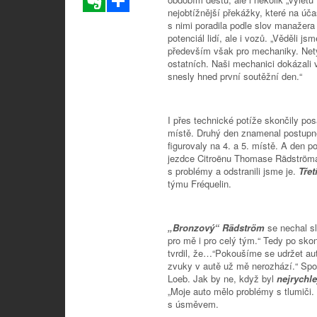
nejobtížnější překážky, které na úča
s nimi poradila podle slov manažera
potenciál lidí, ale i vozů. „Věděli j
především však pro mechaniky. Netý
ostatních. Naši mechanici dokázali 
snesly hned první soutěžní den.“
I přes technické potíže skončily pos
místě. Druhý den znamenal postupné
figurovaly na 4. a 5. místě. A den 
jezdce Citroënu Thomase Rädströma 
s problémy a odstranili jsme je.
Tře
týmu Fréquelin.
„Bronzový“ Rädström
se nechal s
pro mě i pro celý tým.“ Tedy po sk
tvrdil, že…“Pokoušíme se udržet aut
zvuky v autě už mě nerozhází.“ Spok
Loeb. Jak by ne, když byl
nejrychle
„Moje auto mělo problémy s tlumiči.
s úsměvem.