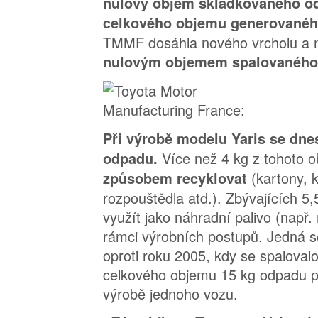
nulový objem skládkovaného 
celkového objemu generované
TMMF dosáhla nového vrcholu a m
nulovým objemem spalovaného
Při výrobě modelu Yaris se dne
Více než 4 kg z tohoto 
odpadu.
(kartony, k
způsobem recyklovat
rozpouštědla atd.). Zbývajících 5
využít jako náhradní palivo (např.
rámci výrobních postupů. Jedná 
oproti roku 2005, kdy se spaloval
celkového objemu 15 kg odpadu p
výrobě jednoho vozu.