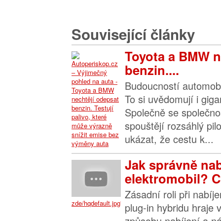
Související články
Toyota a BMW n
benzin....
Budoucností automobil
To si uvědomují i gig
Společně se společno
spouštějí rozsáhlý pil
ukázat, že cestu k...
Jak správně nab
elektromobil? C
Zásadní roli při nabíj
zde/hqdefault.jpg">
plug-in hybridu hraje
způsobu nabíjení a n