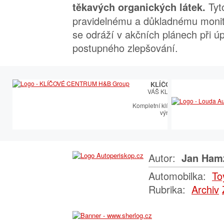
Tyt
těkavých organických látek.
pravidelnému a důkladnému monit
se odráží v akčních plánech při 
postupného zlepšování.
KLÍČOVÉ CENTRUM
VÁŠ KLÍČOVÝ PARTNER
Kompletní klíčařský sortiment vče
výroby autoklíčů
Autor:
Jan Ham
Automobilka:
To
Rubrika:
Archiv