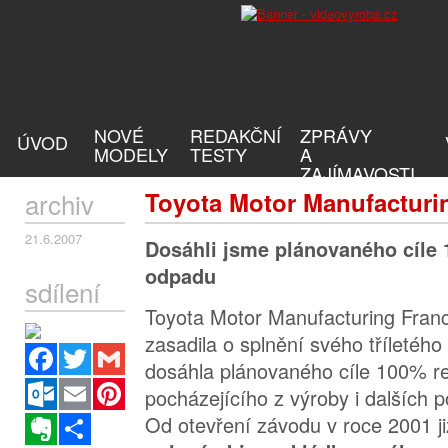
NOVÉ
REDAKČNÍ
ZPRÁVY
ÚVOD
MODELY
TESTY
A
ZAJÍMAVOSTI
archiv
Toyota Motor Manufacturi
21.6.2007
Dosáhli jsme plánovaného cíle
odpadu
sdílení
Toyota Motor Manufacturing Fra
zasadila o splnění svého tříletého
Facebook
Twitter
Gmail
dosáhla plánovaného cíle 100% r
Outlook.com
Email
Pinterest
pocházejícího z výroby i dalších
Od otevření závodu v roce 2001 ji
Evernote
Sdílet