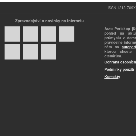
ISSN 1213-709X |
Zpravodajství a novinky na internetu
Auto Periskop již
pohled na aktuá
průmyslu z domo
pravidelně informu
nám na
autoper
kterou chcete 
čtenářům.
Ochrana osobních
Podmínky použití
Kontakty