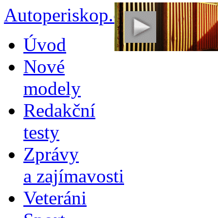
Autoperiskop.cz – Výjimeč
Přejít
Úvod
k
obsahu
Nové
webu
modely
Redakční
testy
Zprávy
a zajímavosti
Veteráni