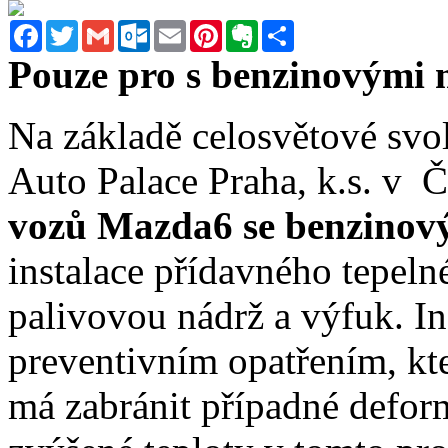
Facebook
Twitter
Gmail
Outlook.com
Email
Pinterest
Evernote
Sdílet
Pouze pro s benzinovými 
Na základě celosvětové svo
Auto Palace Praha, k.s. v 
vozů Mazda6 se benzinov
instalace přídavného tepeln
palivovou nádrž a výfuk. Ins
preventivním opatřením, kt
má zabránit případné defor