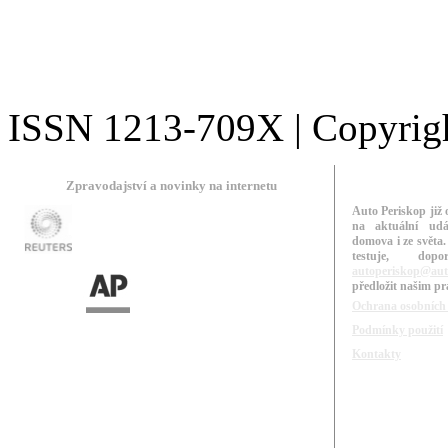
ISSN 1213-709X | Copyright
Zpravodajství a novinky na internetu
Auto Periskop již 
na aktuální udá
domova i ze světa.
testuje, do
autoperiskop@aut
předložit našim p
Ochrana osobních
Podmínky použití
Kontakty