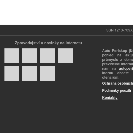
ISSN 1213-709X |
Zpravodajství a novinky na internetu
Auto Periskop již
pohled na aktuá
průmyslu z domo
pravidelně informu
nám na
autoper
kterou chcete 
čtenářům.
Ochrana osobních
Podmínky použití
Kontakty