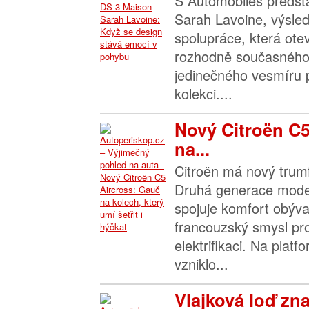
S Automobiles předst
Sarah Lavoine, výsle
spolupráce, která ote
rozhodně současného
jedinečného vesmíru 
kolekci....
Nový Citroën C5
na...
Citroën má nový trumf
Druhá generace mode
spojuje komfort obýva
francouzský smysl pr
elektrifikaci. Na pla
vzniklo...
Vlajková loď zn