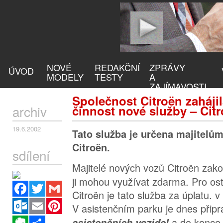
NOVÉ
REDAKČNÍ
ZPRÁVY
ÚVOD
MODELY
TESTY
A
ZAJÍMAVOSTI
Společnost Citroën zaháji
archiv
činnost nové služby – Cit
19.6.2002
Tato služba je určena majitelů
Citroën.
sdílení
Majitelé nových vozů Citroën za
ji mohou využívat zdarma. Pro ost
Facebook
Twitter
Gmail
Citroën je tato služba za úplatu. v
Outlook.com
Email
Pinterest
V asistenčním parku je dnes přip
Evernote
Sdílet
a do konce 
asistenčních vozidel