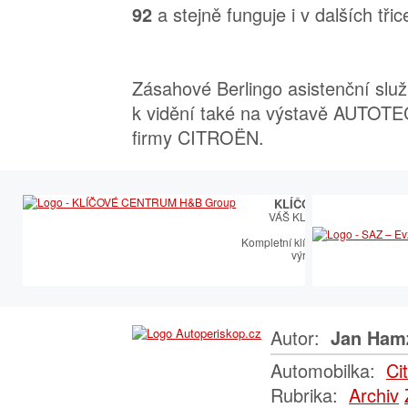
a stejně funguje i v dalších tři
92
Zásahové Berlingo asistenční služ
k vidění také na výstavě AUTOTE
firmy CITROËN.
KLÍČOVÉ CENTRUM
VÁŠ KLÍČOVÝ PARTNER
Kompletní klíčařský sortiment vče
výroby autoklíčů
Autor:
Jan Ham
Automobilka:
Ci
Rubrika:
Archiv