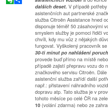
V případě potřeby 
dalších deset.
asistenčních aut partnerské znač
služba Citroën Assistance hned o
disponuje téměř 50 zásahovými v
smyslem služby je pomoci řidiči v
chvíli, kdy mu vůz z nějakých dů
fungovat. Vyškolený pracovník se
30-ti minut po nahlášení poruc
provede buď přímo na místě nebo
případě zajistí přepravu vozu do n
značkového servisu Citroën. Dále 
asistenční služba zařídí další pot
např.: přistavení náhradního vozid
dopravu atp. Tato služba je v pro
tohoto měsíce po celé ČR na zele
(volání zdarma) nebo ze zahra
10