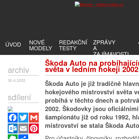
NOVÉ
REDAKČNÍ
ZPRÁVY
ÚVOD
MODELY
TESTY
A
ZAJÍMAVOSTI
Škoda Auto na probíhající
archiv
světa v ledním hokeji 2002
30.4.2002
Škoda Auto je již tradičně hla
hokejového mistrovství světa v
sdílení
probíhá v těchto dnech a potrvá
2002. Škodovky jsou oficiálním
Facebook
Twitter
Gmail
šampionátu již od roku 1992, 
mistrovství se stala Škoda Auto
Outlook.com
Email
Pinterest
Pro účastníky, činovníky, rozhodčí
Evernote
Sdílet