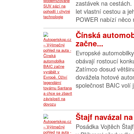
zastávek na cestách. 
let vlastní cestou a j
POWER nabízí něco m
Čínská automob
začne...
Evropské automobilky 
obávají rostoucí konk
Zatímco dosud většin
dovážela hotové autom
společnost BAIC volí ji
Štajf navázal na
Posádka Vojtěch Štajf