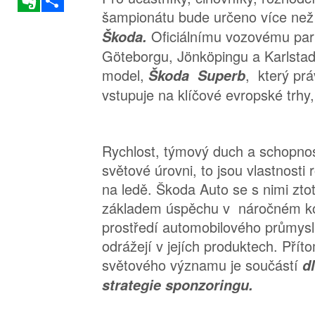
šampionátu bude určeno více ne
Oficiálnímu vozovému park
Škoda.
Göteborgu, Jönköpingu a Karlstad
model,
, který prá
Škoda Superb
vstupuje na klíčové evropské trhy
Rychlost, týmový duch a schopnos
světové úrovni, to jsou vlastnosti
na ledě. Škoda Auto se s nimi ztot
základem úspěchu v náročném k
prostředí automobilového průmysl
odrážejí v jejích produktech. Pří
světového významu je součástí
d
strategie sponzoringu.