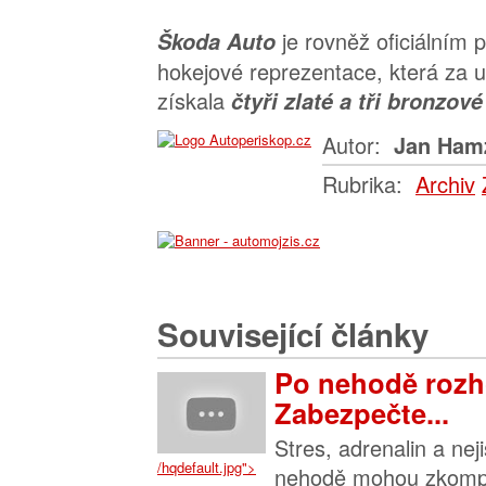
je rovněž oficiálním
Škoda Auto
hokejové reprezentace, která za up
získala
čtyři zlaté a tři bronzov
Autor:
Jan Ham
Rubrika:
Archiv
Související články
Po nehodě rozh
Zabezpečte...
Stres, adrenalin a nej
/hqdefault.jpg">
nehodě mohou zkompl