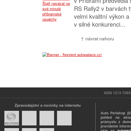
v Příbrami předvedla
RS Rally2 v barvách 
velmi kvalitní výkon a
v silné konkurenci...
↑ návrat nahoru
ISSN 1213-709X |
Zpravodajství a novinky na internetu
Auto Periskop již
pohled na aktuá
průmyslu z domo
pravidelně informu
nám na
autoper