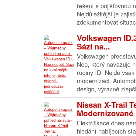
řešení s pojišťovnou n
Nejdůležitější je zajis
zdokumentovat situaci 
Volkswagen ID.
Sází na...
Volkswagen představu
Neo, který navazuje n
rodiny ID. Nejde však 
modernizaci. Automob
design, výrazně zlepšil
Nissan X-Trail T
Modernizované 
Elektrifikace dnes n
hledání nabíjecích sta