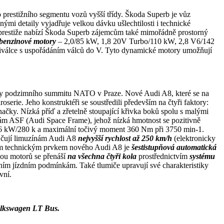
o prestižního segmentu vozů vyšší třídy. Škoda Superb je vůz
mi detaily vyjadřuje velkou dávku ušlechtilosti i technické
y prestiže nabízí Škoda Superb zájemcům také mimořádně prostorný
i benzinové motory
– 2,0/85 kW, 1,8 20V Turbo/110 kW, 2,8 V6/142
válce s uspořádáním válců do V. Tyto dynamické motory umožňují
flotily podzimního summitu NATO v Praze. Nové Audi A8, které se na
rie. Jeho konstruktéři se soustředili především na čtyři faktory:
čky. Nízká příď a zřetelně stoupající křivka boků spolu s malými
rám ASF (Audi Space Frame), jehož nízká hmotnost se pozitivně
206 kW/280 k a maximální točivý moment 360 Nm při 3750 min-1.
jčují limuzínám Audi A8
nejvyšší rychlost až 250 km/h
(elektronicky
 technickým prvkem nového Audi A8 je
šestistupňová automatická
ou motorů se přenáší
na všechna čtyři kola
prostřednictvím
systému
ním jízdním podmínkám. Také tlumiče upravují své charakteristiky
vní.
lkswagen LT Bus.