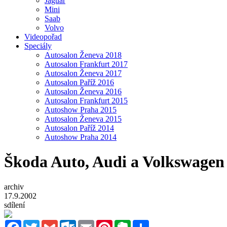
Jaguar
Mini
Saab
Volvo
Videopořad
Speciály
Autosalon Ženeva 2018
Autosalon Frankfurt 2017
Autosalon Ženeva 2017
Autosalon Paříž 2016
Autosalon Ženeva 2016
Autosalon Frankfurt 2015
Autoshow Praha 2015
Autosalon Ženeva 2015
Autosalon Paříž 2014
Autoshow Praha 2014
Škoda Auto, Audi a Volkswage
archiv
17.9.2002
sdílení
Facebook
Twitter
Gmail
Outlook.com
Email
Pinterest
Evernote
Sdílet