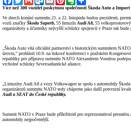
Více než 300 vozidel poskytnou společnosti Škoda Auto a Import 
Ve dnech konání summitu 21. a 22. listopadu budou prezidenti, premi
vozů značky
Škoda Superb,
55 limuzín
Audi A8,
55 velkoprostorov
organizátory a účastníky nejvyšší schůzky spojenců v Praze tak bude
„Škoda Auto vítá oficiální partnerství s historickým summitem NATO v 
úrovni,“ prohlásil 10.9. na tiskové konferenci v pražském Kongreso
republiky pro přípravu summitu NATO Alexandrem Vondrou podepsali 
vrcholné schůzky Severoatlantické aliance.
„Limuzíny Audi A8 a vozy Volkswagen se spolu s automobily Škoda 
organizátorů summitu NATO tedy chápeme jako další potvrzení kvalit
Audi a SEAT do České republiky.
Summit NATO v Praze bude příležitostí pro reprezentativní premiéru
automobily nejpočetnější.