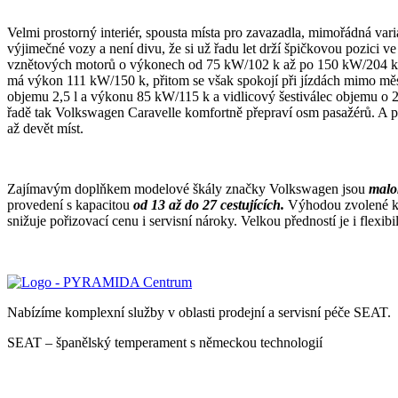
Velmi prostorný interiér, spousta místa pro zavazadla, mimořádná vari
výjimečné vozy a není divu, že si už řadu let drží špičkovou pozic
vznětových motorů o výkonech od 75 kW/102 k až po 150 kW/204 k. N
má výkon 111 kW/150 k, přitom se však spokojí při jízdách mimo měs
objemu 2,5 l a výkonu 85 kW/115 k a vidlicový šestiválec objemu o 2,
řadě tak Volkswagen Caravelle komfortně přepraví osm pasažérů. A p
až devět míst.
Zajímavým doplňkem modelové škály značky Volkswagen jsou
malo
provedení s kapacitou
od 13 až do 27 cestujících.
Výhodou zvolené ko
snižuje pořizovací cenu i servisní nároky. Velkou předností je i flex
Nabízíme komplexní služby v oblasti prodejní a servisní péče SEAT.
SEAT – španělský temperament s německou technologií