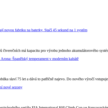
ů čtverečních má kapacitu pro výrobu jednoho akumulátorového syst
bilka slaví 75 let a dává to patřičně najevo. Do nového výročí vstupu
národního seriálu FIA International Hill Climb Cup ve francouzském S