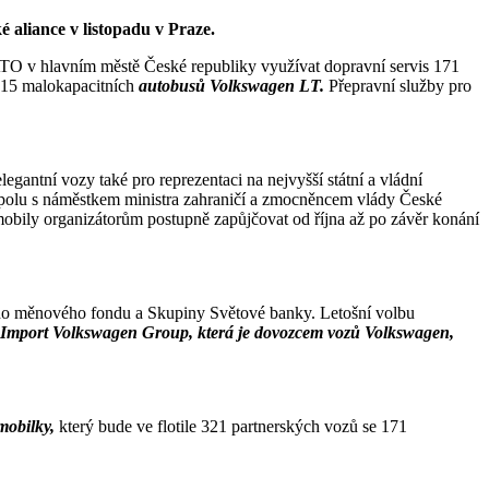
 aliance v listopadu v Praze.
NATO v hlavním městě České republiky využívat dopravní servis 171
 15 malokapacitních
autobusů Volkswagen LT.
Přepravní služby pro
gantní vozy také pro reprezentaci na nejvyšší státní a vládní
polu s náměstkem ministra zahraničí a zmocněncem vlády České
bily organizátorům postupně zapůjčovat od října až po závěr konání
ho měnového fondu a Skupiny Světové banky. Letošní volbu
ti Import Volkswagen Group, která je dovozcem vozů Volkswagen,
mobilky,
který bude ve flotile 321 partnerských vozů se 171