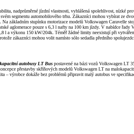
abilita, nadprůměrné jízdní vlastnosti, vyhlášená spolehlivost, nízké 
i ve svém segmentu automobilového trhu. Zákazníci mohou vybírat ze d
a základním stupínku motorizace modelů Volkswagen Caravelle stojí p
tské aglomerace pouze s 6,3 l nafty na 100 km jízdy. V nabídce řady 
8 l a výkonu 150 kW/204k. Téměř žádné limity neexistují při vytváření n
rotože zákazníci mohou volit namísto sólo sedadla předního spolujezd
kapacitní autobusy LT Bus
postavené na bázi vozů Volkswagen LT 35 
ncepce přestavby skříňových modelů Volkswagen LT na malokapacitní
ibilita – výrobce dokáže bez problémů připravit malý autobus ve specif