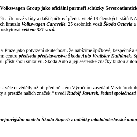
Volkswagen Group jako oficiální partneři schůzky Severoatlantické
éři a členové vlády a další špičkoví představitelé 19 členských států 
ých limuzín
Volkswagen Caravelle,
25 osobních vozů
Škoda Octavia
a
 poskytovat
celkem 321 vozů.
Praze jako potvrzení skutečnosti, že nabízíme špičkové, bezpečné a ele
vém centru
předseda představenstva Škoda Auto Vratislav Kulhánek.
S
příslušnou smlouvu. Škoda Auto a její sesterské značky budou automo
skvěle osvědčily už při předloňském Výročním zasedání Mezinárodní
y a prestiže našich značek,“ uvedl
Rudolf Javurek, ředitel společnos
nejnovějšího modelu Škoda Superb z nabídky mladoboleslavské auto