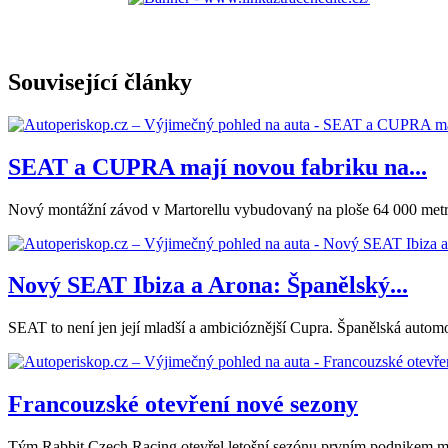
Související články
SEAT a CUPRA mají novou fabriku na...
Nový montážní závod v Martorellu vybudovaný na ploše 64 000 metr
Nový SEAT Ibiza a Arona: Španělský...
SEAT to není jen její mladší a ambicióznější Cupra. Španělská automo
Francouzské otevření nové sezony
Tým Rabbit Czech Racing otevřel letošní sezónu prvním podnikem mezi