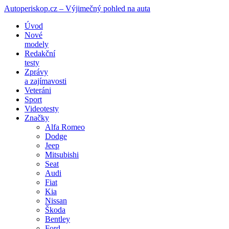
Autoperiskop.cz – Výjimečný pohled na auta
Přejít
Úvod
k
Nové
obsahu
modely
webu
Redakční
testy
Zprávy
a zajímavosti
Veteráni
Sport
Videotesty
Značky
Alfa Romeo
Dodge
Jeep
Mitsubishi
Seat
Audi
Fiat
Kia
Nissan
Škoda
Bentley
Ford