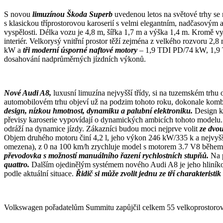
S novou
limuzínou Škoda Superb
uvedenou letos na světové trhy se
s klasickou tříprostorovou karoserií s velmi elegantním, nadčasovým
vyspělosti. Délka vozu je 4,8 m, šířka 1,7 m a výška 1,4 m. Kromě 
interiér. Velkorysý vnitřní prostor těží zejména z velkého rozvoru 2,8 
kW a
tři moderní úsporné naftové motory
– 1,9 TDI PD/74 kW, 1,9 
dosahování nadprůměrných jízdních výkonů.
Nové Audi A8,
luxusní limuzína nejvyšší třídy, si na tuzemském trhu
automobilovém trhu objeví už na podzim tohoto roku, dokonale kombin
design, nízkou hmotnost, dynamiku a palubní elektroniku.
Design k
převisy karoserie vypovídají o dynamických ambicích tohoto modelu.
odráží na dynamice jízdy. Zákazníci budou moci nejprve volit
ze dvo
Objem druhého motoru činí 4,2 l, jeho výkon 246 kW/335 k a nejvy
omezena), z 0 na 100 km/h zrychluje model s motorem 3.7 V8 běhe
převodovka s možností manuálního řazení rychlostních stupňů.
Na 
quattro.
Dalším ojedinělým systémem nového Audi A8 je jeho hliníkov
podle aktuální situace.
Řidič si může zvolit jednu ze tří charakterist
Volkswagen pořadatelům Summitu zapůjčil celkem 55 velkoprostoro