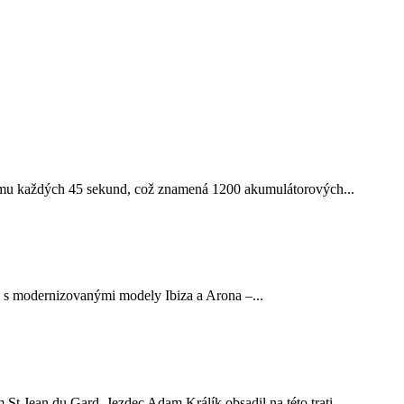
ému každých 45 sekund, což znamená 1200 akumulátorových...
je s modernizovanými modely Ibiza a Arona –...
t Jean du Gard. Jezdec Adam Králík obsadil na této trati...