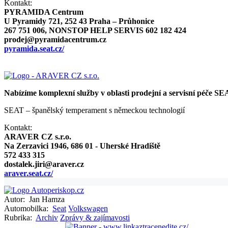
Kontakt:
PYRAMIDA Centrum
U Pyramidy 721, 252 43 Praha – Průhonice
267 751 006, NONSTOP HELP SERVIS 602 182 424
prodej@pyramidacentrum.cz
pyramida.seat.cz/
Nabízíme komplexní služby v oblasti prodejní a servisní péče SE
SEAT – španělský temperament s německou technologií
Kontakt:
ARAVER CZ s.r.o.
Na Zerzavici 1946, 686 01 - Uherské Hradiště
572 433 315
dostalek.jiri@araver.cz
araver.seat.cz/
Autor:
Jan Hamza
Automobilka:
Seat
Volkswagen
Rubrika:
Archiv
Zprávy & zajímavosti