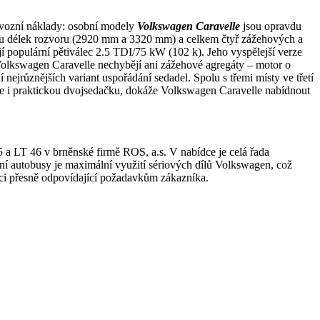
provozní náklady: osobní modely
Volkswagen Caravelle
jsou opravdu
vou délek rozvoru (2920 mm a 3320 mm) a celkem čtyř zážehových a
opulární pětiválec 2.5 TDI/75 kW (102 k). Jeho vyspělejší verze
Volkswagen Caravelle nechybějí ani zážehové agregáty – motor o
ejrůznějších variant uspořádání sedadel. Spolu s třemi místy ve třetí
ce i praktickou dvojsedačku, dokáže Volkswagen Caravelle nabídnout
a LT 46 v brněnské firmě ROS, a.s. V nabídce je celá řada
 autobusy je maximální využití sériových dílů Volkswagen, což
ikaci přesně odpovídající požadavkům zákazníka.