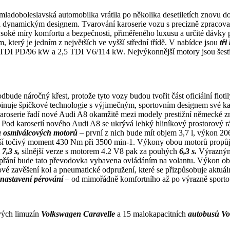
 mladoboleslavská automobilka vrátila po několika desetiletích znovu d
 a dynamickým designem. Tvarování karoserie vozu s precizně zpracovaný
vysoké míry komfortu a bezpečnosti, přiměřeného luxusu a určité dávk
m, který je jedním z největších ve vyšší střední třídě. V nabídce jsou
tř
TDI PD/96 kW a 2,5 TDI V6/114 kW. Nejvýkonnější motory jsou šesti
 odbude náročný křest, protože tyto vozy budou tvořit část oficiální 
uje špičkové technologie s výjimečným, sportovním designem své karose
aroserie řadí nové Audi A8 okamžitě mezi modely prestižní německé zna
 Pod karoserií nového Audi A8 se ukrývá lehký hliníkový prostorový 
u osmiválcových motorů
– první z nich bude mít objem 3,7 l, výkon 
šší točivý moment 430 Nm při 3500 min-1. Výkony obou motorů propů
m
7,3 s,
silnější verze s motorem 4.2 V8 pak za pouhých
6,3 s.
Výrazným
přání bude tato převodovka vybavena ovládáním na volantu. Výkon ob
é zavěšení kol a pneumatické odpružení, které se přizpůsobuje aktuál
ik nastavení pérování
– od mimořádně komfortního až po výrazně sporto
vých limuzín
Volkswagen Caravelle
a 15 malokapacitních
autobusů Vo