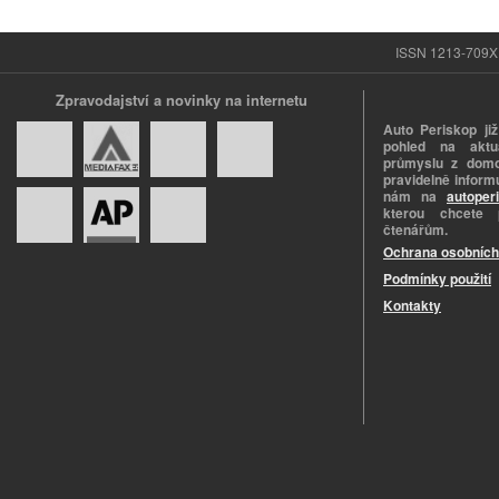
ISSN 1213-709X |
Zpravodajství a novinky na internetu
Auto Periskop již
pohled na aktuá
průmyslu z domo
pravidelně informu
nám na
autoper
kterou chcete 
čtenářům.
Ochrana osobních
Podmínky použití
Kontakty