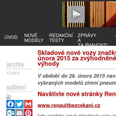
NOVÉ
REDAKČNÍ
ZPRÁVY
ÚVOD
MODELY
TESTY
A
ZAJÍMAVOSTI
Skladové nové vozy značky
února 2015 za zvýhodněné 
výhody
archiv
3.2.2015
V období do 28. února 2015 naví
vybraných modelů zimní pneuma
sdílení
Navštivte nové stránky Ren
Facebook
Twitter
Gmail
www.renaultbezcekani.cz
Outlook.com
Email
Pinterest
kde najdete nové skladové vozy z