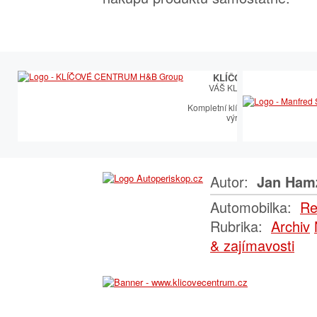
KLÍČOVÉ CENTRUM
VÁŠ KLÍČOVÝ PARTNER
Kompletní klíčařský sortiment vče
výroby autoklíčů
Autor:
Jan Ham
Automobilka:
Re
Rubrika:
Archiv
& zajímavosti