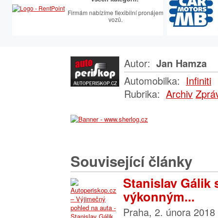
Firmám nabízíme flexibilní pronájem
vozů.
Autor:
Jan Hamza
Automobilka:
Infiniti
Rubrika:
Archiv
Zprá
Související články
Stanislav Gálik 
výkonným...
Praha, 2. února 2018