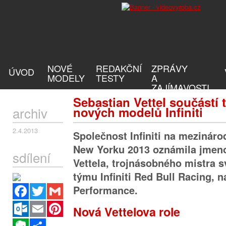
NOVÉ
REDAKČNÍ
ZPRÁVY
ÚVOD
MODELY
TESTY
A
ZAJÍMAVOSTI
Sebastian Vettel součástí
archiv
nových modelů Infiniti
2.4.2013
Společnost Infiniti na mezinár
New Yorku 2013 oznámila jmen
sdílení
Vettela, trojnásobného mistra s
týmu Infiniti Red Bull Racing, n
Facebook
Twitter
Gmail
Performance.
Outlook.com
Email
Pinterest
Nová Vettelova role
Evernote
Sdílet