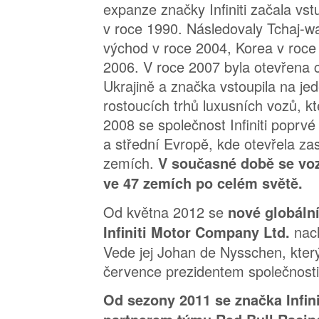
expanze značky Infiniti začala vs
v roce 1990. Následovaly Tchaj-wa
východ v roce 2004, Korea v roce
2006. V roce 2007 byla otevřena ce
Ukrajině a značka vstoupila na jed
rostoucích trhů luxusních vozů, k
2008 se společnost Infiniti poprvé
a střední Evropě, kde otevřela za
zemích.
V současné době se vozy
ve 47 zemích po celém světě.
Od května 2012 se
nové globální
nac
Infiniti Motor Company Ltd.
Vede jej Johan de Nysschen, kter
července prezidentem společnosti I
Od sezony 2011 se značka Infini