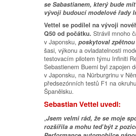
se Sabastianem, který bude mít
vývoji budoucí modelové řady Inf
Vettel se podílel na vývoji nové
Strávil mnoho ča
Q50 od počátku.
v Japonsku,
poskytoval zpětno
šasi, výkonu a ovladatelnosti mod
testovacím pilotem týmu Infiniti R
Sebastienem Buemi byl zapojen do
v Japonsku, na Nürburgrinu v Ně
předsezónních testů F1 na okruh
Španělsku.
Sebastian Vettel uvedl:
„
Jsem velmi rád, že se moje spol
rozšířila a mohu teď být z pozic
Performance automobilce nápo