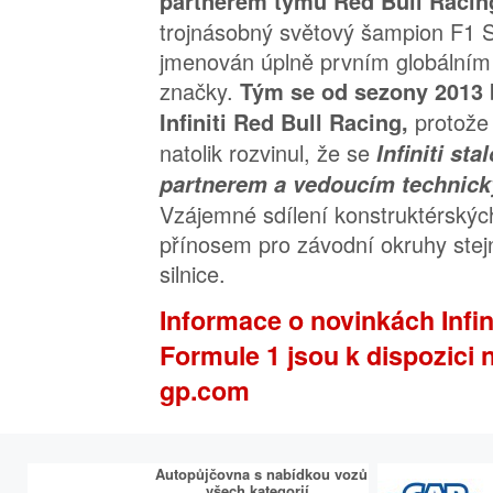
partnerem týmu Red Bull Racin
trojnásobný světový šampion F1 S
jmenován úplně prvním globáln
značky.
Tým se od sezony 2013
protože
Infiniti Red Bull Racing,
natolik rozvinul, že se
Infiniti st
partnerem a vedoucím technic
Vzájemné sdílení konstruktérskýc
přínosem pro závodní okruhy stej
silnice.
Informace o novinkách Infini
Formule 1 jsou k dispozici n
gp.com
Autopůjčovna s nabídkou vozů
všech kategorií.