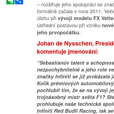
– rozšiřuje jeho spolupráci se značk
formálně začala v roce 2011. Vet
úlohu při
vývoji modelu FX Vette
ústřední postavou při vzniku
nové
jeho prvopočátku.
Johan de Nysschen, Presiden
komentuje jmenování:
“Sebastianův talent a schopnos
nezpochybnitelné a jeho role v
značky Infiniti se již prokázala 
Kolik prémiových automobilov
pochlubit tím, že se na vývoji j
trojnásobný mistr světa F1? Ste
prohlubuje naše technická spo
Infiniti Red Budll Racing, tak s