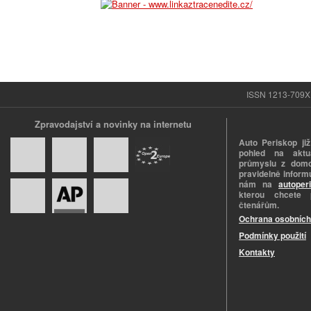
ISSN 1213-709X |
Zpravodajství a novinky na internetu
Auto Periskop již
pohled na aktuá
průmyslu z domo
pravidelně informu
nám na
autoper
kterou chcete 
čtenářům.
Ochrana osobních
Podmínky použití
Kontakty