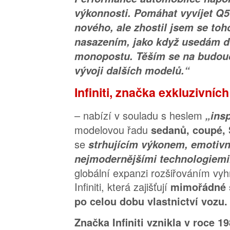
výkonnosti. Pomáhat vyvíjet Q
nového, ale zhostil jsem se toh
nasazením, jako když usedám 
monopostu. Těším se na budouc
vývoji dalších modelů.“
Infiniti, značka exkluzivníc
– nabízí v souladu s heslem
„ins
modelovou řadu
sedanů, coupé,
se
strhujícím výkonem, emotiv
nejmodernějšími technologiem
globální expanzi rozšiřováním vyh
Infiniti, která zajišťují
mimořádné 
po celou dobu vlastnictví vozu.
Značka Infiniti vznikla v roce 