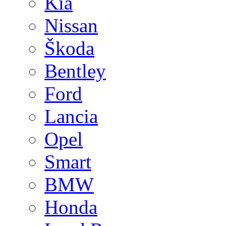
Kia
Nissan
Škoda
Bentley
Ford
Lancia
Opel
Smart
BMW
Honda