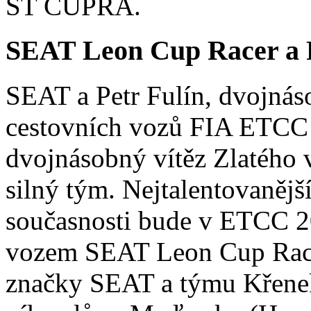
ST CUPRA.
SEAT Leon Cup Racer a 
SEAT a Petr Fulín, dvojnás
cestovních vozů FIA ETCC 
dvojnásobný vítěz Zlatého v
silný tým. Nejtalentovanějš
současnosti bude v ETCC 20
vozem SEAT Leon Cup Race
značky SEAT a týmu Křenek 