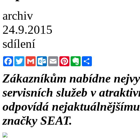
archiv
24.9.2015
sdílení
Facebook
Twitter
Gmail
Outlook.com
Email
Pinterest
Evernote
Sdílet
Zákazníkům nabídne nejvyš
servisních služeb v atraktiv
odpovídá nejaktuálnějšímu 
značky SEAT.