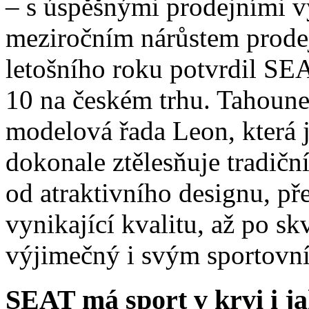
– s úspěšnými prodejními v
meziročním nárůstem prode
letošního roku potvrdil SE
10 na českém trhu. Tahoune
modelová řada Leon, která 
dokonale ztělesňuje tradičn
od atraktivního designu, př
vynikající kvalitu, až po s
výjimečný i svým sportovn
SEAT má sport v krvi i j