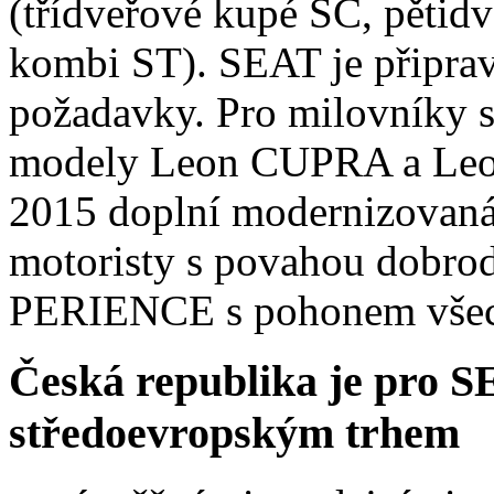
(třídveřové kupé SC, pětid
kombi ST). SEAT je připrav
požadavky. Pro milovníky s
modely Leon CUPRA a Leon
2015 doplní modernizovan
motoristy s povahou dobrod
PERIENCE s pohonem všec
Česká republika je pro S
středoevropským trhem