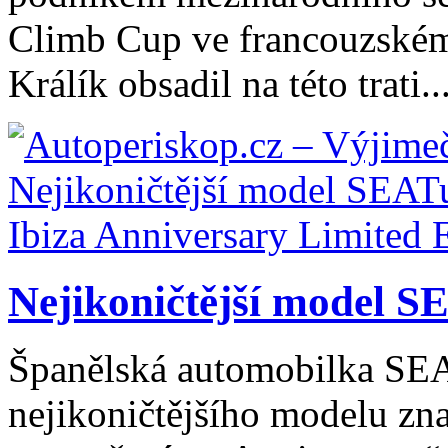
Climb Cup ve francouzském
Králík obsadil na této trati..
Nejikoničtější model SE
Španělská automobilka SEAT
nejikoničtějšího modelu zna