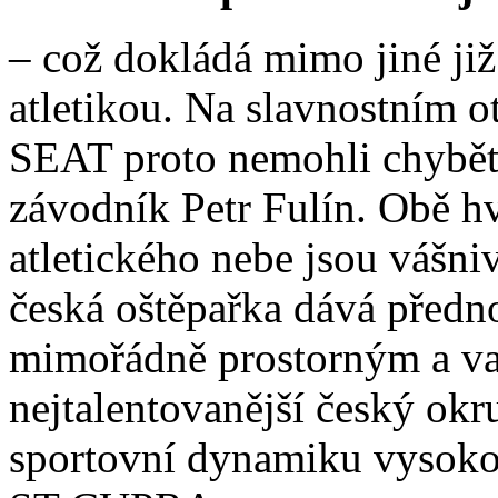
– což dokládá mimo jiné již 
atletikou. Na slavnostním
SEAT proto nemohli chybět
závodník Petr Fulín. Obě h
atletického nebe jsou vášni
česká oštěpařka dává před
mimořádně prostorným a var
nejtalentovanější český ok
sportovní dynamiku vyso