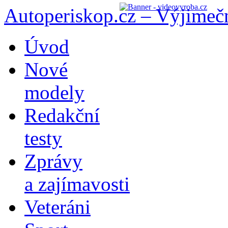
Autoperiskop.cz – Výjimeč
Přejít
Úvod
k
obsahu
Nové
webu
modely
Redakční
testy
Zprávy
a zajímavosti
Veteráni