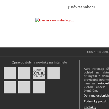
↑ návrat nahoru
ISSN 1213-709X |
Zpravodajství a novinky na internetu
Auto Periskop již
pohled na aktuá
průmyslu z domo
pravidelně informu
nám na
autoper
kterou chcete 
čtenářům.
Ochrana osobních
Podmínky použití
Kontakty