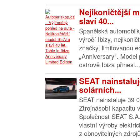
Nejikoničtější 
slaví 40...
Španělská automobilk
výročí Ibizy, nejikoni
značky, limitovanou e
„Anniversary“. Model
ostrově Ibiza přinesl..
SEAT nainstaluj
solárních...
SEAT nainstaluje 39 0
Ztrojnásobí kapacitu 
Společnost SEAT S.A.
vlastní výroby elektri
z obnovitelných zdrojů