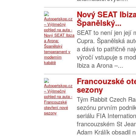
Nový SEAT Ibiza
Španělský...
SEAT to není jen její 
Cupra. Španělská auto
a dává to patřičně na
výročí vstupuje s mo
Ibiza a Arona –...
Francouzské ot
sezony
Tým Rabbit Czech Raci
sezónu prvním podni
seriálu FIA Internatio
francouzském St Jea
Adam Králík obsadil na 