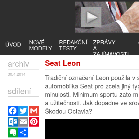
NOVÉ
REDAKČNÍ
ZPRÁVY
ÚVOD
MODELY
TESTY
A
ZAJÍMAVOSTI
archiv
Seat Leon
30.4.2014
Tradiční označení Leon použila v
automobilka Seat pro zcela jiný ty
sdílení
minulosti. Minimum sportu zato 
a užitečnosti. Jak dopadne ve srov
Facebook
Twitter
Gmail
Škodou Octavia?
Outlook.com
Email
Pinterest
Evernote
Sdílet