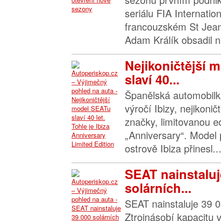
seriálu FIA Internatio
francouzském St Jea
Adam Králík obsadil na 
Nejikoničtější 
slaví 40...
Španělská automobilk
výročí Ibizy, nejikoni
značky, limitovanou e
„Anniversary“. Model
ostrově Ibiza přinesl..
SEAT nainstaluj
solárních...
SEAT nainstaluje 39 0
Ztrojnásobí kapacitu 