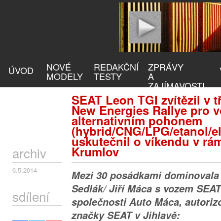
NOVÉ
REDAKČNÍ
ZPRÁVY
ÚVOD
MODELY
TESTY
A
ZAJÍMAVOSTI
SEAT Leon TGI zvítězil v t
New Energies Rallye pro v
alternativním pohonem
(hybrid/CNG/LPG/etanol/ele
uskutečnil o víkendu v rá
Krumlov
archiv
6.5.2014
Mezi 30 posádkami dominovala
Sedlák/ Jiří Máca s vozem SEAT
sdílení
společnosti Auto Máca, autori
značky SEAT v Jihlavě: