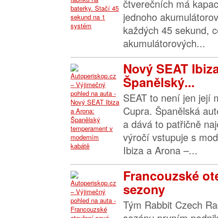
čtverečních má kapac
jednoho akumulátoro
každých 45 sekund, 
akumulátorových...
Nový SEAT Ibiza
Španělský...
SEAT to není jen její 
Cupra. Španělská auto
a dává to patřičně na
výročí vstupuje s mo
Ibiza a Arona –...
Francouzské ot
sezony
Tým Rabbit Czech Raci
sezónu prvním podni