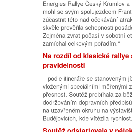
Energies Rallye Český Krumlov a 
mohl se svým spolujezdcem Fran
zúčastnit této nad očekávání atrak
skvěle prověřila schopnosti posáde
Zejména zvrat počasí v sobotní e
zamíchal celkovým pořadím.“
Na rozdíl od klasické rallye 
pravidelnosti
– podle itineráře se stanoveným 
vloženými speciálními měřenými 
přesnost. Soutěž probíhala za bě
dodržováním dopravních předpisů.
na uzavřeném okruhu na výstavišt
Budějovicích, kde vítězila rychlost
Soutěž odstartovala v páte