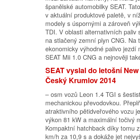
španělské automobilky SEAT. Tato
v aktuální produktové paletě, v níž 
modely s úspornými a zároveň vý
TDI. V oblasti alternativních pali
na stlačený zemní plyn CNG. Na t
ekonomicky výhodné palivo jezdí
SEAT Mii 1.0 CNG a nejnověji tak
SEAT vyslal do letošní New
Český Krumlov 2014
– osm vozů Leon 1.4 TGI s šesti
mechanickou převodovkou. Přeplň
atraktivního pětidveřového vozu j
výkon 81 kW a maximální točivý
Kompaktní hatchback díky tomu zr
km/h za 10,9 s a dokáže jet nejvyš