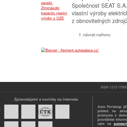
Společnost SEAT S.A.
vlastní výroby elektri
z obnovitelných zdrojů
↑ návrat nahoru
ISSN 1213-709X |
Zpravodajství a novinky na internetu
Auto Periskop již
pohled na aktuá
průmyslu z domo
pravidelně informu
nám na
autoper