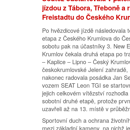
jízdou z Tábora, Třeboně a
Freistadtu do Českého Kru
Po hvězdicové jízdě následovala t
etapa z Českého Krumlova do Čes
sobotu pak na účastníky 3. New E
Krumlov čekala druhá etapa po tr
– Kaplice – Lipno – Český Krumlov.
českokrumlovské Jelení zahradě, s
nakonec radovala posádka Jan Se
vozem SEAT Leon TGI se startov
jejich celkovém vítězství rozhodla 
sobotní druhé etapě, protože prvn
uzavřeli až na 13. místě v průběž
Sportovní duch a ochrana životníh
mezi základní kameny, na nichž je