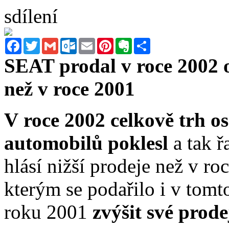
sdílení
Facebook
Twitter
Gmail
Outlook.com
Email
Pinterest
Evernote
Sdílet
SEAT prodal v roce 2002 
než v roce 2001
V roce 2002 celkově trh o
automobilů poklesl
a tak 
hlásí nižší prodeje než v r
kterým se podařilo i v tomt
roku 2001
zvýšit své prode