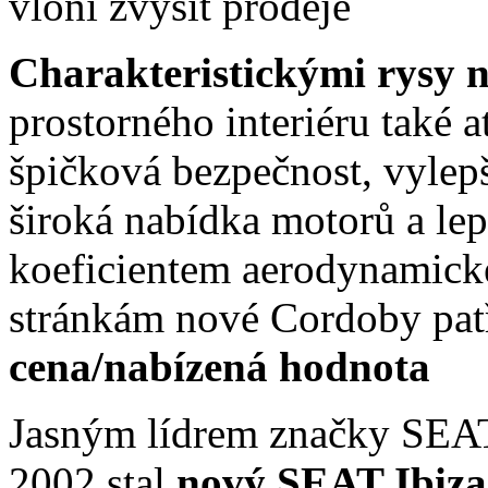
Charakteristickými rysy
prostorného interiéru také 
špičková bezpečnost, vylepš
široká nabídka motorů a le
koeficientem aerodynamick
stránkám nové Cordoby patř
cena/nabízená hodnota
Jasným lídrem značky SEAT
2002 stal
nový SEAT Ibiza