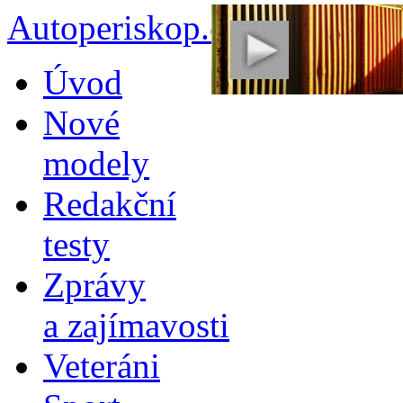
Autoperiskop.cz – Výjimeč
Přejít
Úvod
k
obsahu
Nové
webu
modely
Redakční
testy
Zprávy
a zajímavosti
Veteráni