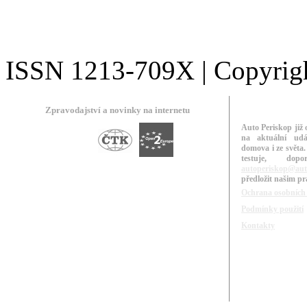
ISSN 1213-709X | Copyright
Zpravodajství a novinky na internetu
Auto Periskop již 
na aktuální udá
domova i ze světa.
testuje, do
autoperiskop@aut
předložit našim p
Ochrana osobních
Podmínky použití
Kontakty