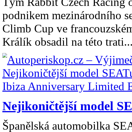
Tým Rabbit Czech Racing ot
podnikem mezinárodního ser
Climb Cup ve francouzském
Králík obsadil na této trati..
Nejikoničtější model SE
Španělská automobilka SEAT