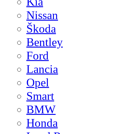
Kia
Nissan
Škoda
Bentley
Ford
Lancia
Opel
Smart
BMW
Honda