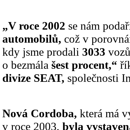
„V roce 2002
se nám podař
automobilů,
což v porovn
kdy jsme prodali
3033
vozů
o bezmála
šest procent,“
ř
divize SEAT,
společnosti 
Nová Cordoba,
která má v
v roce 2003,
byla vystave