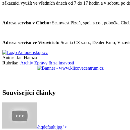
zákazníci využít ve všedních dnech od 7 do 17 hodin a v sobotu po do
Adresa servisu v Chebu:
Scanwest Plzeň, spol. s.r.o., pobočka Che
Adresa servisu ve Vizovicích:
Scania CZ s.r.o., Dealer Brno, Vizovi
Autor:
Jan Hamza
Rubrika:
Archiv
Zprávy & zajímavosti
Související články
/hqdefault.jpg">