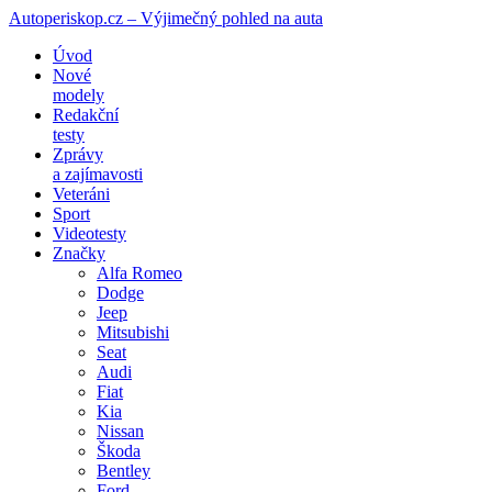
Autoperiskop.cz – Výjimečný pohled na auta
Přejít
Úvod
k
Nové
obsahu
modely
webu
Redakční
testy
Zprávy
a zajímavosti
Veteráni
Sport
Videotesty
Značky
Alfa Romeo
Dodge
Jeep
Mitsubishi
Seat
Audi
Fiat
Kia
Nissan
Škoda
Bentley
Ford