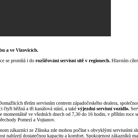
bu a ve Vizovicích.
ce se promítá i do
rozšiřování servisní sítě v regionech.
Hlavním cílem
 Domažlicích třetím servisním centrem západočeského dealera, společno
 čtyři běžná a tři kanálová stání, a také
výjezdní servisní vozidlo.
Ser
je momentálně ve všedních dnech od 7,30 do 16 hodin, v příštím roce s
 přechody Pomezí a Vojtanov.
nom zákazníci ze Zlínska zde mohou počítat s obvyklými servisními s
tnost nabízejí dostatečnou kapacitu a komfort. Spokojenost zákazníků ma