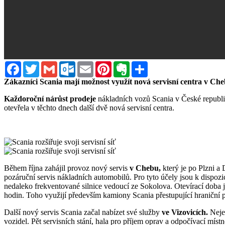
Facebook
Twitter
Gmail
Outlook.com
Email
Pinterest
Evernote
Sdílet
Zákazníci Scania mají možnost využít nová servisní centra v Che
Každoroční nárůst prodeje
nákladních vozů Scania v České republi
otevřela v těchto dnech další dvě nová servisní centra.
Během října zahájil provoz nový servis
v Chebu,
který je po Plzni a
pozáruční servis nákladních automobilů. Pro tyto účely jsou k dispozici
nedaleko frekventované silnice vedoucí ze Sokolova. Otevírací doba 
hodin. Toho využijí především kamiony Scania přestupující hraniční
Další nový servis Scania začal nabízet své služby
ve Vizovicích.
Neje
vozidel. Pět servisních stání, hala pro příjem oprav a odpočívací mís