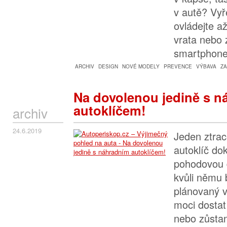
v autě? Vyř
ovládejte až
vrata nebo
smartphon
ARCHIV
DESIGN
NOVÉ MODELY
PREVENCE
VÝBAVA
ZA
Na dovolenou jedině s 
autoklíčem!
archiv
24.6.2019
Jeden ztra
autoklíč do
pohodovou 
kvůli němu 
plánovaný v
moci dostat
nebo zůstan