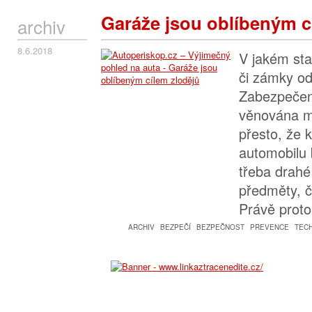
Garáže jsou oblíbeným c
archiv
8.6.2018
V jakém sta
či zámky od
Zabezpečen
věnována ma
přesto, že
automobilu 
třeba drahé 
předměty, 
Právě proto
ARCHIV
BEZPEČÍ
BEZPEČNOST
PREVENCE
TEC