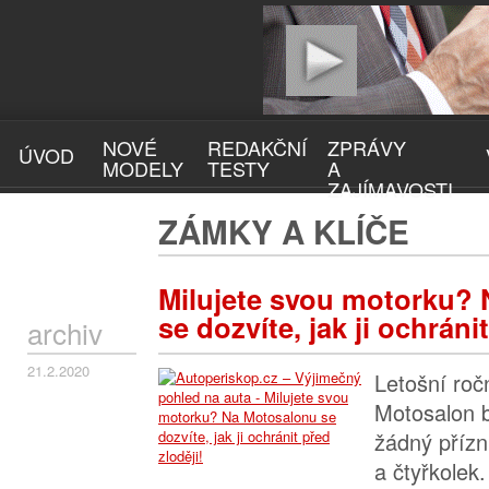
NOVÉ
REDAKČNÍ
ZPRÁVY
ÚVOD
MODELY
TESTY
A
ZAJÍMAVOSTI
ZÁMKY A KLÍČE
Milujete svou motorku?
se dozvíte, jak ji ochráni
archiv
21.2.2020
Letošní roč
Motosalon b
žádný přízn
a čtyřkolek