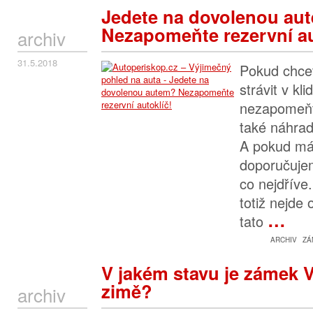
Jedete na dovolenou au
Nezapomeňte rezervní au
archiv
31.5.2018
Pokud chcet
strávit v kli
nezapomeňte
také náhrad
A pokud mát
doporučujem
co nejdříve
totiž nejde 
…
tato
ARCHIV
ZÁ
V jakém stavu je zámek 
zimě?
archiv