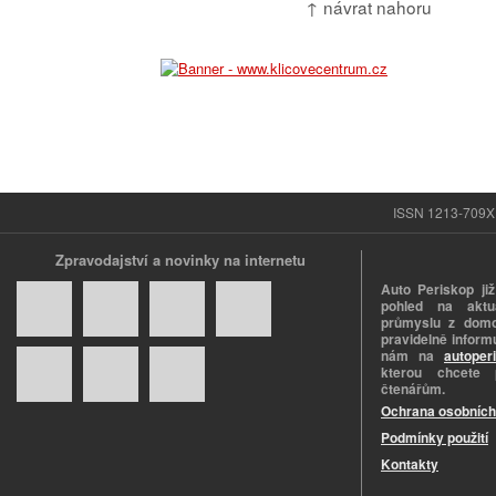
↑ návrat nahoru
ISSN 1213-709X |
Zpravodajství a novinky na internetu
Auto Periskop již
pohled na aktuá
průmyslu z domo
pravidelně informu
nám na
autoper
kterou chcete 
čtenářům.
Ochrana osobních
Podmínky použití
Kontakty