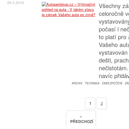
28.3.2018
Všechny zám
celoročně v
vystavovány
počasí i ne
to platí pr
Vašeho auta
vystavován 
dešti, prac
nečistotám
navíc přidá
ARCHIV
TECHNIKA
ZABEZPEČENÍ
ZÁ
1
2
«
PŘEDCHOZÍ