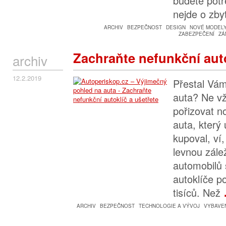
budete potř
nejde o zby
ARCHIV
BEZPEČNOST
DESIGN
NOVÉ MODEL
ZABEZPEČENÍ
ZÁ
Zachraňte nefunkční auto
archiv
12.2.2019
Přestal Vám
auta? Ne vž
pořizovat n
auta, který
kupoval, ví
levnou zále
automobilů
autoklíče p
tisíců. Než
ARCHIV
BEZPEČNOST
TECHNOLOGIE A VÝVOJ
VYBAVE