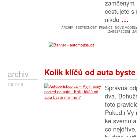
zamčeným 
cestujete s 
…
nikdo
ARCHIV
BEZPEČNOST
FINANCE
NOVÉ MODEL
ZABEZPEČENÍ
ZÁ
Kolik klíčů od auta byste
archiv
7.5.2019
Správná od
dva. Bohuže
toto pravidl
Pokud i Vy 
ke svému au
co nejdříve.