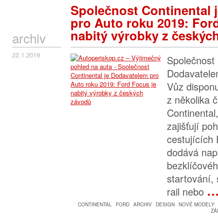
Společnost Continental 
pro Auto roku 2019: For
nabitý výrobky z českýc
archiv
22.1.2019
Společnost 
Dodavatele
Vůz disponu
z několika 
Continental
zajišťují po
cestujících
dodává např
bezklíčovéh
startování
rail nebo
CONTINENTAL
FORD
ARCHIV
DESIGN
NOVÉ MODELY
ZÁ