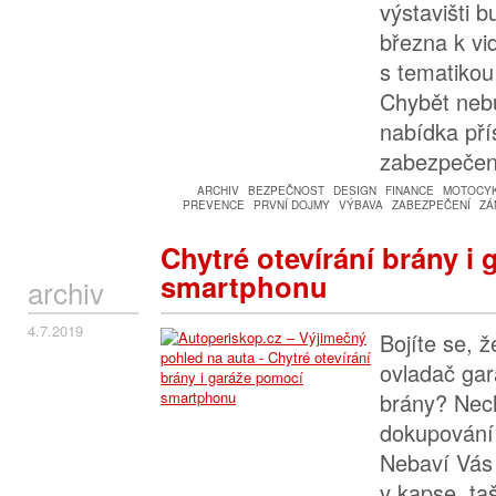
výstavišti 
března k vi
s tematikou
Chybět nebu
nabídka pří
zabezpečen
ARCHIV
BEZPEČNOST
DESIGN
FINANCE
MOTOCY
PREVENCE
PRVNÍ DOJMY
VÝBAVA
ZABEZPEČENÍ
ZÁ
Chytré otevírání brány i
smartphonu
archiv
4.7.2019
Bojíte se, ž
ovladač gar
brány? Nech
dokupování
Nebaví Vás 
v kapse, taš