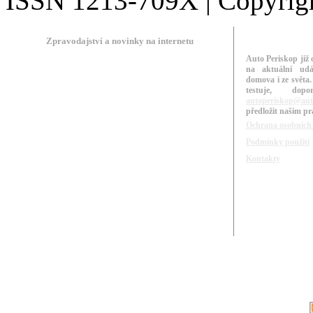
ISSN 1213-709X | Copyright
Zpravodajství a novinky na internetu
Auto Periskop již 
na aktuální udá
domova i ze světa.
testuje, do
autoperiskop@aut
předložit našim p
Ochrana osobních
Podmínky použití
Kontakty