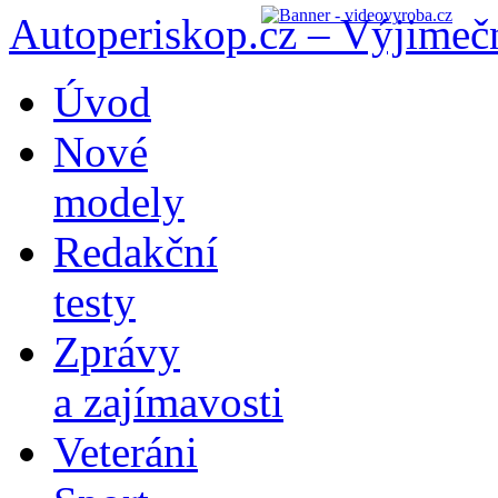
Autoperiskop.cz – Výjimeč
Přejít
Úvod
k
obsahu
Nové
webu
modely
Redakční
testy
Zprávy
a zajímavosti
Veteráni