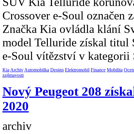
SUV Kia Telluride korunová
Crossover e-Soul označen z
Značka Kia ovládla klání S
model Telluride získal titu
e-Soul vítězství v kategori
Kia
Archiv
Automobilka
Design
Elektromobil
Finance
Mobilita
Ocen
zajímavosti
Nový Peugeot 208 získal
2020
archiv