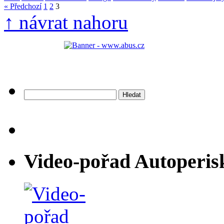
« Předchozí
1
2
3
↑ návrat nahoru
Vyhledávání
Video-pořad Autoperis