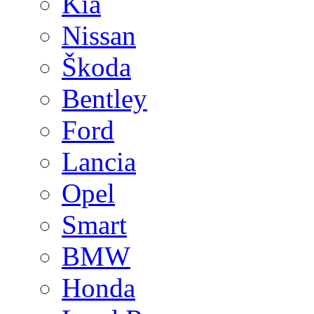
Kia
Nissan
Škoda
Bentley
Ford
Lancia
Opel
Smart
BMW
Honda