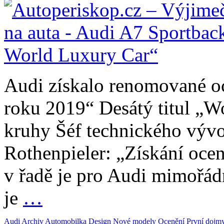
Audi získalo renomované o
roku 2019“ Desátý titul „W
kruhy Šéf technického výv
Rothenpieler: „Získání oce
v řadě je pro Audi mimořá
je
…
Audi
Archiv
Automobilka
Design
Nové modely
Ocenění
První dojm