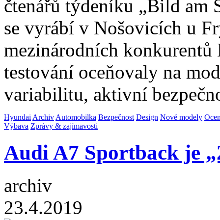
čtenářů týdeníku „Bild am 
se vyrábí v Nošovicích u F
mezinárodních konkurentů 
testování oceňovaly na mod
variabilitu, aktivní bezpečn
Hyundai
Archiv
Automobilka
Bezpečnost
Design
Nové modely
Ocen
Výbava
Zprávy & zajímavosti
Audi A7 Sportback je 
archiv
23.4.2019