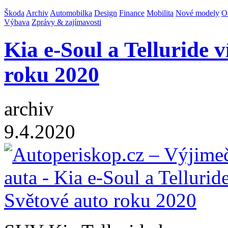
Škoda
Archiv
Automobilka
Design
Finance
Mobilita
Nové modely
O
Výbava
Zprávy & zajímavosti
Kia e-Soul a Telluride v
roku 2020
archiv
9.4.2020