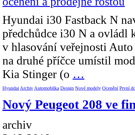
Hyundai i30 Fastback N na
předchůdce i30 N a ovládl 
v hlasování veřejnosti Aut
na druhé příčce umístil mode
Kia Stinger (o
…
Hyundai
Archiv
Automobilka
Design
Nové modely
Ocenění
První d
Nový Peugeot 208 ve fin
archiv