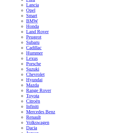
Lancia
Opel
Smart
BMW
Honda
Land Rover
Peugeot
Subaru
Cadillac
Hummer
Lexus
Porsche
Suzuki
Chevrolet
Hyundai
Mazda
Range Rover
Toyota
Citroën
Infiniti
Mercedes Benz
Renault
Volkswagen
Dacia