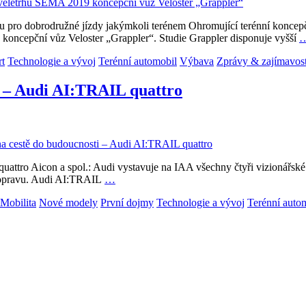
ozu pro dobrodružné jízdy jakýmkoli terénem Ohromující terénní koncep
koncepční vůz Veloster „Grappler“. Studie Grappler disponuje vyšší
rt
Technologie a vývoj
Terénní automobil
Výbava
Zprávy & zajímavost
i – Audi AI:TRAIL quattro
uattro Aicon a spol.: Audi vystavuje na IAA všechny čtyři vizionářsk
 dopravu. Audi AI:TRAIL
…
Mobilita
Nové modely
První dojmy
Technologie a vývoj
Terénní auto