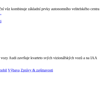
ční vůz kombinuje základní prvky autonomního velitelského centra
…
i
é vozy Audi završuje kvarteto svých vizionářských vozů a na IAA
mobil
Výbava
Zprávy & zajímavosti