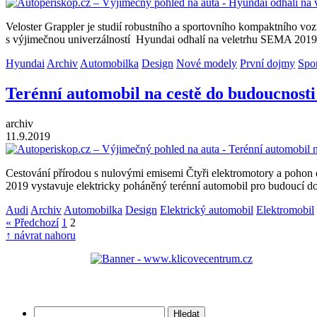
Veloster Grappler je studií robustního a sportovního kompaktního v
s výjimečnou univerzálností Hyundai odhalí na veletrhu SEMA 2019 
Hyundai
Archiv
Automobilka
Design
Nové modely
První dojmy
Spo
Terénní automobil na cestě do budoucnost
archiv
11.9.2019
Cestování přírodou s nulovými emisemi Čtyři elektromotory a pohon q
2019 vystavuje elektricky poháněný terénní automobil pro budoucí
Audi
Archiv
Automobilka
Design
Elektrický automobil
Elektromobil
« Předchozí
1
2
↑ návrat nahoru
Vyhledávání