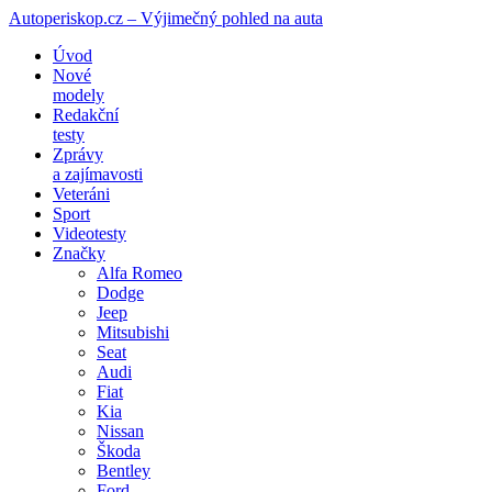
Autoperiskop.cz – Výjimečný pohled na auta
Přejít
Úvod
k
Nové
obsahu
modely
webu
Redakční
testy
Zprávy
a zajímavosti
Veteráni
Sport
Videotesty
Značky
Alfa Romeo
Dodge
Jeep
Mitsubishi
Seat
Audi
Fiat
Kia
Nissan
Škoda
Bentley
Ford