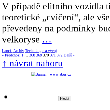
V případě elitního vozidla tř
teoretické „cvičení“, ale v
převedeny na podmínky bud
velkoryse
…
Lancia
Archiv
Technologie a vývoj
« Předchozí
1
…
368
369
370
371
372
Další »
↑ návrat nahoru
Vyhledávání