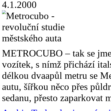
4.1.2000
METROCUBO – tak se jmenuj
vozítek, s nímž přichází ita
délkou dvaapůl metru se M
autu, šířkou něco přes půl
sedanu, přesto zaparkovat 