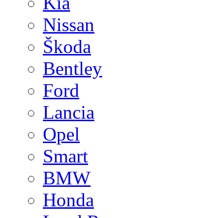
Kia
Nissan
Škoda
Bentley
Ford
Lancia
Opel
Smart
BMW
Honda