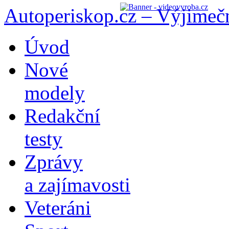
Autoperiskop.cz – Výjimeč
Přejít
Úvod
k
obsahu
Nové
webu
modely
Redakční
testy
Zprávy
a zajímavosti
Veteráni