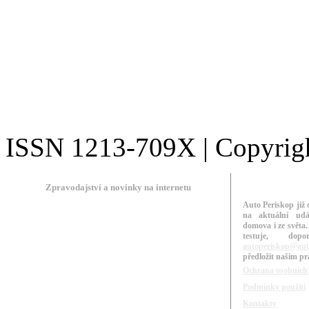
ISSN 1213-709X | Copyright
Zpravodajství a novinky na internetu
Auto Periskop již 
na aktuální udá
domova i ze světa.
testuje, do
autoperiskop@aut
předložit našim p
Ochrana osobních
Podmínky použití
Kontakty