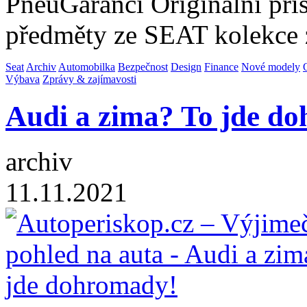
PneuGarancí Originální přís
předměty ze SEAT kolekce 
Seat
Archiv
Automobilka
Bezpečnost
Design
Finance
Nové modely
Výbava
Zprávy & zajímavosti
Audi a zima? To jde d
archiv
11.11.2021