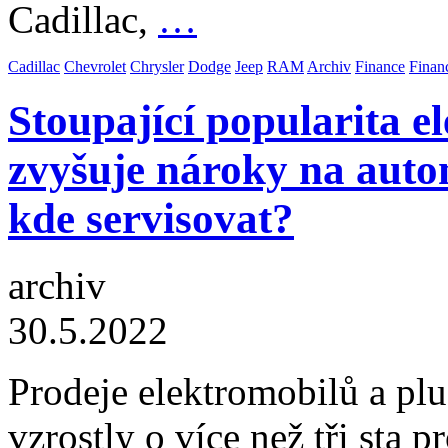
Cadillac,
…
Cadillac
Chevrolet
Chrysler
Dodge
Jeep
RAM
Archiv
Finance
Finan
Stoupající popularita e
zvyšuje nároky na auto
kde servisovat?
archiv
30.5.2022
Prodeje elektromobilů a plu
vzrostly o více než tři sta 