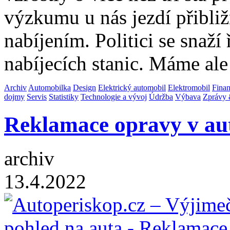
výzkumu u nás jezdí přibližn
nabíjením. Politici se snaží 
nabíjecích stanic. Máme al
Archiv
Automobilka
Design
Elektrický automobil
Elektromobil
Fina
dojmy
Servis
Statistiky
Technologie a vývoj
Údržba
Výbava
Zprávy 
Reklamace opravy v au
archiv
13.4.2022