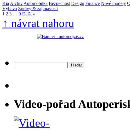
Kia
Archiv
Automobilka
Bezpečnost
Design
Finance
Nové modely
O
Výbava
Zprávy & zajímavosti
1
2
3
…
9
Další »
↑ návrat nahoru
Vyhledávání
Video-pořad Autoperis