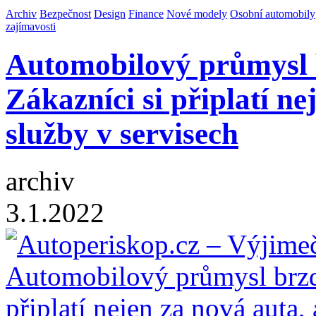
Archiv
Bezpečnost
Design
Finance
Nové modely
Osobní automobily
zajímavosti
Automobilový průmysl b
Zákazníci si připlatí nej
služby v servisech
archiv
3.1.2022