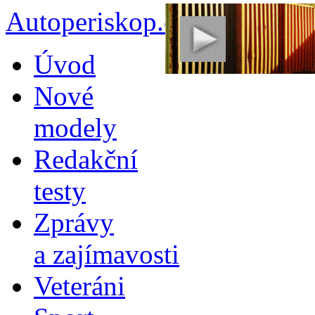
Autoperiskop.cz – Výjimeč
Přejít
Úvod
k
obsahu
Nové
webu
modely
Redakční
testy
Zprávy
a zajímavosti
Veteráni