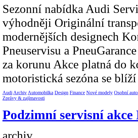
Sezonní nabídka Audi Servi
výhodněji Originální trans
modernějších designech Ko
Pneuservisu a PneuGarance 
za korunu Akce platná do 
motoristická sezóna se blíž
Audi
Archiv
Automobilka
Design
Finance
Nové modely
Osobní aut
Zprávy & zajímavosti
Podzimní servisní akce
archiv