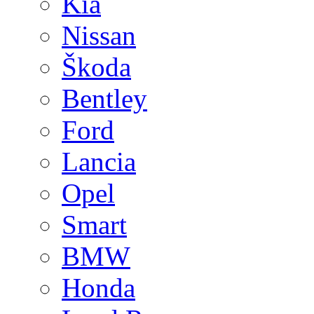
Kia
Nissan
Škoda
Bentley
Ford
Lancia
Opel
Smart
BMW
Honda