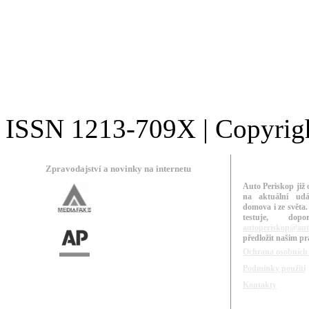
ISSN 1213-709X | Copyright
Zpravodajství a novinky na internetu
Auto Periskop již 
na aktuální udá
domova i ze světa.
testuje, do
autoperiskop@aut
předložit našim p
Ochrana osobních
Podmínky použití
Kontakty