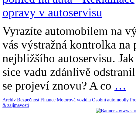
Vyrazíte automobilem na výl
vás výstražná kontrolka na
nejbližšího autoservisu. Jak
sice vadu zdánlivě odstranil
se projeví znovu? A co
…
Archiv
Bezpečnost
Finance
Motorová vozidla
Osobní automobily
Pr
& zajímavosti