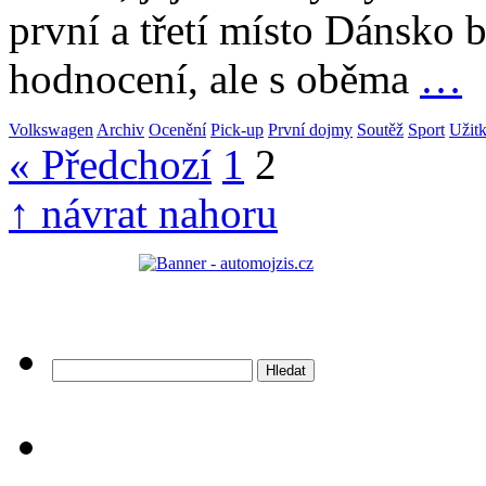
první a třetí místo Dánsko 
hodnocení, ale s oběma
…
Volkswagen
Archiv
Ocenění
Pick-up
První dojmy
Soutěž
Sport
Užitk
« Předchozí
1
2
↑ návrat nahoru
Vyhledávání