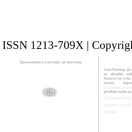
ISSN 1213-709X | Copyright
Zpravodajství a novinky na internetu
Auto Periskop již 
na aktuální udá
domova i ze světa.
testuje, do
autoperiskop@aut
předložit našim p
Ochrana osobních
Podmínky použití
Kontakty