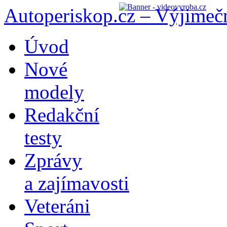
Autoperiskop.cz – Výjimeč
Přejít
Úvod
k
obsahu
Nové
webu
modely
Redakční
testy
Zprávy
a zajímavosti
Veteráni