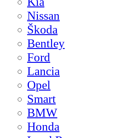
Kia
Nissan
Škoda
Bentley
Ford
Lancia
Opel
Smart
BMW
Honda