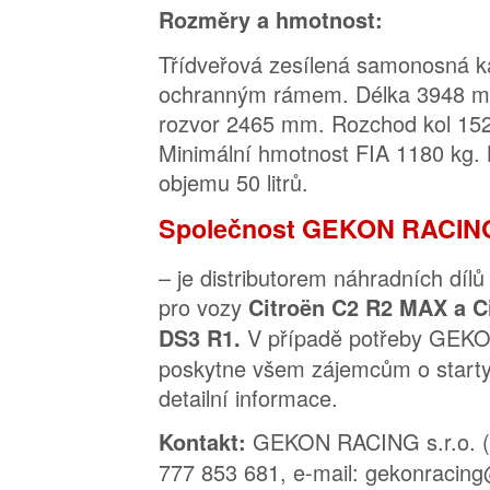
Rozměry a hmotnost:
Třídveřová zesílená samonosná k
ochranným rámem. Délka 3948 m
rozvor 2465 mm. Rozchod kol 15
Minimální hmotnost FIA 1180 kg.
objemu 50 litrů.
Společnost GEKON RACING 
– je distributorem náhradních dílů
pro vozy
Citroën C2 R2 MAX a C
V případě potřeby GEKO
DS3 R1.
poskytne všem zájemcům o starty
detailní informace.
GEKON RACING s.r.o. (T
Kontakt:
777 853 681, e-mail: gekonracing