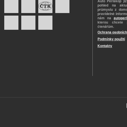
Auto Periskop již
pohled na aktuá
průmyslu z domo
pravidelně informu
nám na
autoper
kterou chcete 
čtenářům.
Ochrana osobních
Podmínky použití
Kontakty