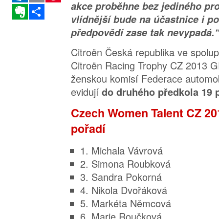
akce proběhne bez jediného pr
Evernote
Sdílet
vlídnější bude na účastnice i po
předpovědí zase tak nevypadá.
Citroën Česká republika ve spolu
Citroën Racing Trophy CZ 2013 
ženskou komisí Federace automo
evidují
do druhého předkola 19 p
Czech Women Talent CZ 201
pořadí
1. Michala Vávrová
2. Simona Roubková
3. Sandra Pokorná
4. Nikola Dvořáková
5. Markéta Němcová
6. Marie Roučková