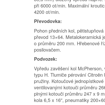
při 6000 ot/min. Maximální krout
4200 ot/min.
Převodovka:
Pohon předních kol, pětistupňová
převod 13×64. Metalokeramická j
o průměru 200 mm. Hřebenové říz
posilovačem.
Podvozek:
Vpředu zavěšení kol McPherson, 
typu H. Tlumiče pérování Citroën 
pružiny. Kotoučové jednopístkové 
ventilovanými kotouči průměru 2
plnými kotouči průměru 247 x 9 m
kola 6,5 x 16″, pneumatiky 200×6