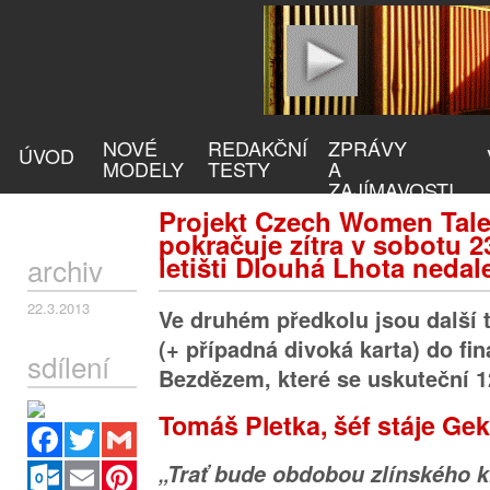
NOVÉ
REDAKČNÍ
ZPRÁVY
ÚVOD
MODELY
TESTY
A
ZAJÍMAVOSTI
Projekt Czech Women Tal
pokračuje zítra v sobotu 2
letišti Dlouhá Lhota nedal
archiv
22.3.2013
Ve druhém předkolu jsou další 
(+ případná divoká karta) do fin
sdílení
Bezdězem, které se uskuteční 1
Tomáš Pletka, šéf stáje Ge
Facebook
Twitter
Gmail
Outlook.com
Email
Pinterest
„Trať bude obdobou zlínského kl