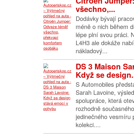
Citroën Jumper
všechno,...
Dodávky bývají praco
méně o nich během dn
lépe plní svou práci.
L4H3 ale dokáže nabíd
nákladový...
DS 3 Maison Sa
Když se design..
S Automobiles předst
Sarah Lavoine, výsle
spolupráce, která ote
rozhodně současného
jedinečného vesmíru 
kolekci....