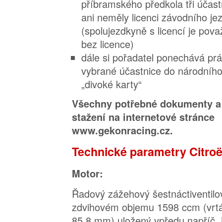
příbramského předkola tři účast
ani neměly licenci závodního j
(spolujezdkyně s licencí je pov
bez licence)
dále si pořadatel ponechává pr
vybrané účastnice do národního
„divoké karty“
Všechny potřebné dokumenty a 
stažení na internetové stránce
www.gekonracing.cz.
Technické parametry Citro
Motor:
Řadový zážehový šestnáctiventil
zdvihovém objemu 1598 ccm (vrt
85,8 mm) uložený vpředu napříč. 