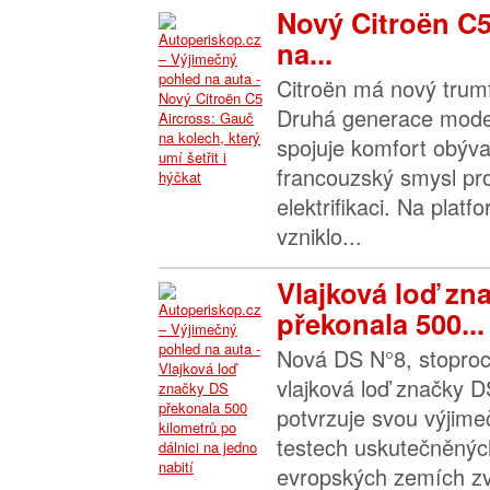
Nový Citroën C5
na...
Citroën má nový trumf
Druhá generace mode
spojuje komfort obýva
francouzský smysl pr
elektrifikaci. Na pla
vzniklo...
Vlajková loď zn
překonala 500...
Nová DS N°8, stoproc
vlajková loď značky D
potvrzuje svou výjimeč
testech uskutečněnýc
evropských zemích zvl