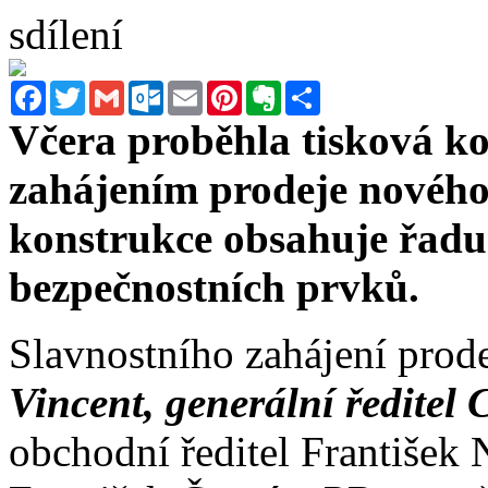
sdílení
Facebook
Twitter
Gmail
Outlook.com
Email
Pinterest
Evernote
Sdílet
Včera proběhla tisková kon
zahájením prodeje nového
konstrukce obsahuje řadu
bezpečnostních prvků.
Slavnostního zahájení prode
Vincent, generální ředitel 
obchodní ředitel František 