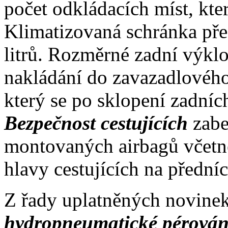
počet odkládacích míst, kter
Klimatizovaná schránka př
litrů. Rozměrné zadní výkl
nakládání do zavazadlového
který se po sklopení zadních
Bezpečnost cestujících
zabe
montovaných airbagů včetně
hlavy cestujících na přední
Z řady uplatněných novinek
hydropneumatické pérování 