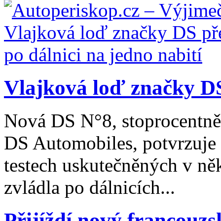
Vlajková loď značky DS
Nová DS N°8, stoprocentně 
DS Automobiles, potvrzuje 
testech uskutečněných v ně
zvládla po dálnicích...
Přijíždí nový francouzs