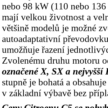
nebo 98 kW (110 nebo 136 k
mají velkou životnost a velm
většině modelů je možné zv
autoadaptativní převodovku
umožňuje řazení jednotlivýc
Zvolenému druhu motoru o
označené X, SX a nejvyšší 
stupně je bohatá a obsahuje
v základní výbavě bez přípl
Ceny Citroenu C5 se pohyb