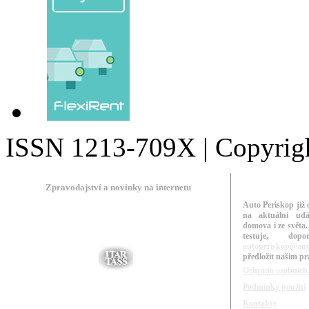
ISSN 1213-709X | Copyright
Zpravodajství a novinky na internetu
Auto Periskop již 
na aktuální udá
domova i ze světa.
testuje, do
autoperiskop@aut
předložit našim p
Ochrana osobních
Podmínky použití
Kontakty