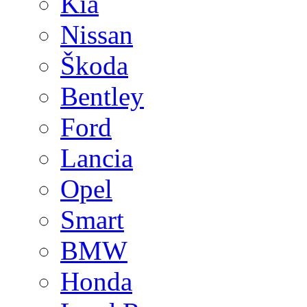
Kia
Nissan
Škoda
Bentley
Ford
Lancia
Opel
Smart
BMW
Honda