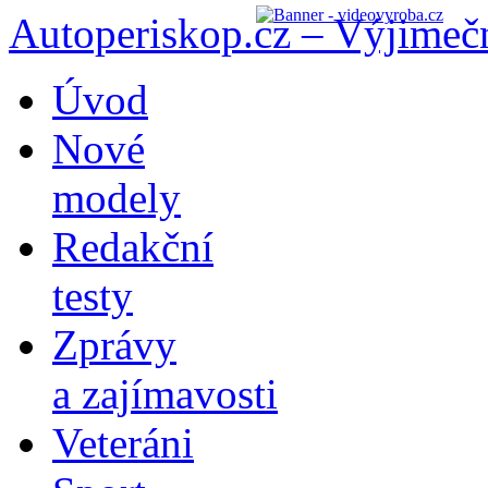
Autoperiskop.cz – Výjimeč
Přejít
Úvod
k
obsahu
Nové
webu
modely
Redakční
testy
Zprávy
a zajímavosti
Veteráni