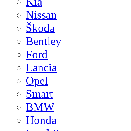
Kia
Nissan
Škoda
Bentley
Ford
Lancia
Opel
Smart
BMW
Honda