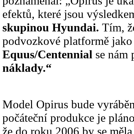
poznamenal: „Opirus je uk
efektů, které jsou výsledk
skupinou Hyundai.
Tím, ž
podvozkové platformě jako
Equus/Centennial
se nám 
náklady.“
Model Opirus bude vyráběn
počáteční produkce je plán
že do roku 2006 by se měla 