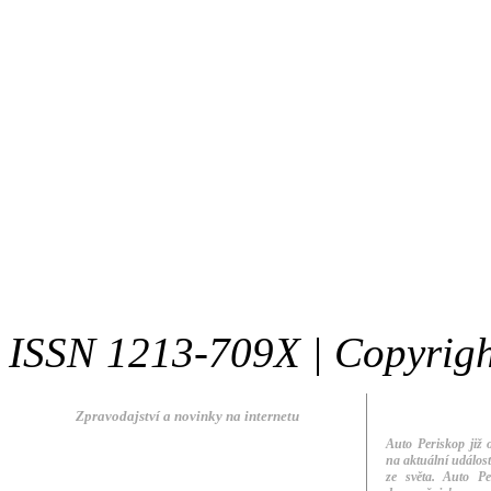
ISSN 1213-709X | Copyright 
Zpravodajství a novinky na internetu
Auto Periskop již 
na aktuální událos
ze světa. Auto Per