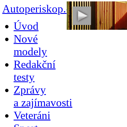
Autoperiskop.cz – Výjimeč
Přejít
Úvod
k
obsahu
Nové
webu
modely
Redakční
testy
Zprávy
a zajímavosti
Veteráni