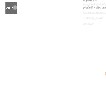
doporuču
autoperiskop@auto
předložit našim pr
Ochrana osobních
Podmínky použití
Kontakty