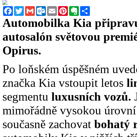
Facebook
Twitter
Gmail
Outlook.com
Email
Pinterest
Evernote
Sdílet
Automobilka Kia připravu
autosalón světovou premié
Opirus.
Po loňském úspěšném uved
značka Kia vstoupit letos
l
segmentu
luxusních vozů.
mimořádně vysokou úrovní 
současně zachovat
bohatý 