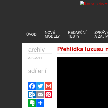
NOVÉ
REDAKČNÍ
ZPRÁV
ÚVOD
MODELY
TESTY
A ZAJÍ
archiv
Přehlídka luxusu 
2.10.2014
sdílení
Facebook
Twitter
Gmail
Outlook.com
Email
Pinterest
Evernote
Sdílet