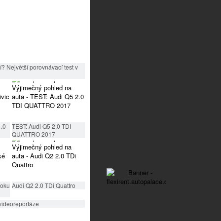
? Největší porovnávací test v
1.0
TEST: Audi Q5 2.0 TDI
QUATTRO 2017
roku
Audi Q2 2.0 TDi Quattro
videoreportáže