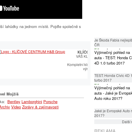
lší lahůdky na jednom místě. Pojďte společně s
Je Škoda Fabia nejlepší
ČR
žby v oblasti
KLÍČOVÉ CENTRUM
péče SEAT.
VÁŠ KLÍČOVÝ PARTNER
mperament s
ologií
Kompletní klíčařský sortiment včetně
výroby autoklíčů
TEST: Honda Civic 4D 
turbo 2017
vel Mojžíš
lka:
Bentley
Lamborghini
Porsche
Archiv
Video
Zprávy & zajímavosti
Jaké je Evropské Auto 
2017?
Další 
REKLAMA