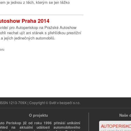
em je jednou z těch, kterým se jen těžko
 Autoshow Praha 2014
 videí pro Autoperiskop na Pražské Autoshow
hli nechat ujít ani stánek s přehlídkou prestižní
a jejích jedinečných automobilů.
oru
ISSN 1213-709X | Copyright © Svět v bezpečí s.r.o.
O projektu
Naše d
uto Periskop již od roku 1996 přináší unikátní
AUTOPERISKO
ohled na aktuální události automobilového