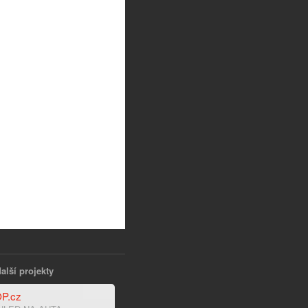
alší projekty
P.cz