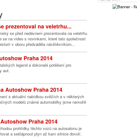
y
 prezentoval na veletrhu...
ský se před nedávnem prezentovala na veletrhu
e se na video s novinkami, které tato společnost
historií v oboru předváděla návštěvníkům...
Autoshow Praha 2014
talských legend a dokonalé potěšení pro
y aut.
na Autoshow Praha 2014
ení s aktuální nabídkou svěžích a v některých
mečných modelů známé automobilky jsme nemohli
a Autoshow Praha 2014
ýhodou prohlídky těchto vozů na autosalonu je
ovat a sešlápnout plyn až kam silnice dovolí.