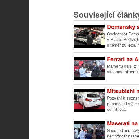
Související článk
Domanský se
Společnost Doman
v Praze. Podívejt
s téměř 20 letou 
Ferrari na 
Máme tu další z I
všechny milovník
Mitsubishi 
Pozvání k seznám
případech i výji
odmítnout.
Maserati n
Snad jedinou nev
nemožnost nastart