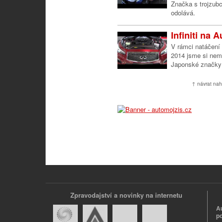
Značka s trojzubc
odolává.
Infiniti na
V rámci natáčení
2014 jsme si nemo
Japonské značky 
↑ návrat nah
Zpravodajství a novinky na internetu
A
p