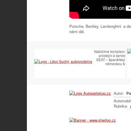
Porsche, Bentley, Lamborghini a da
námi dál.
Nabízíme komplexní slu
prodejní a servisní 
SEAT – španělský te
německou techn
Autor:
Pa
Automobi
Rubrika: