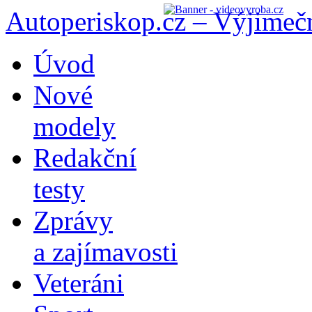
Autoperiskop.cz – Výjimeč
Přejít
Úvod
k
obsahu
Nové
webu
modely
Redakční
testy
Zprávy
a zajímavosti
Veteráni