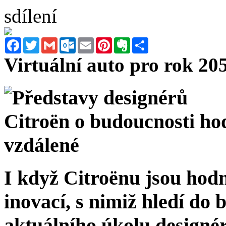
sdílení
Facebook
Twitter
Gmail
Outlook.com
Email
Pinterest
Evernote
Sdílet
Virtuální auto pro rok 20
I když
Citroënu
jsou hodn
inovací, s nimiž hledí do 
aktuálního úkolu design