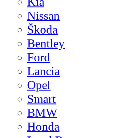
Kia
Nissan
Škoda
Bentley
Ford
Lancia
Opel
Smart
BMW
Honda