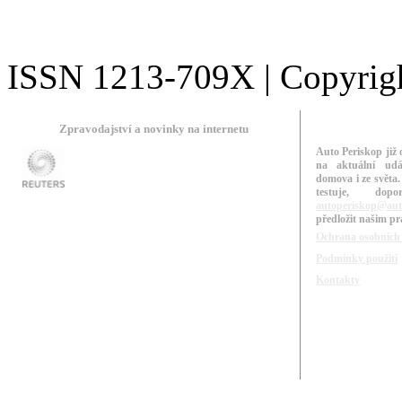
ISSN 1213-709X | Copyright
Zpravodajství a novinky na internetu
Auto Periskop již 
na aktuální udá
domova i ze světa.
testuje, do
autoperiskop@aut
předložit našim p
Ochrana osobních
Podmínky použití
Kontakty