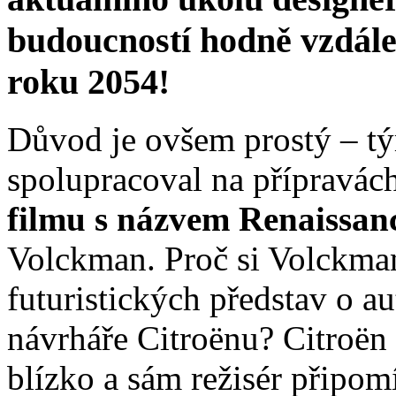
budoucností hodně vzdál
roku 2054!
Důvod je ovšem prostý – tý
spolupracoval na přípravác
filmu s názvem Renaissan
Volckman. Proč si Volckman
futuristických představ o au
návrháře Citroënu? Citroë
blízko a sám režisér připo