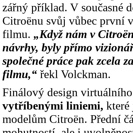
zářný příklad. V současné d
Citroënu svůj vůbec první v
filmu.
„Když nám v Citroënu
návrhy, byly přímo vizionář
společné práce pak zcela z
filmu,“
řekl Volckman.
Finálový design virtuálníh
vytříbenými liniemi,
které
modelům Citroën. Přední čá
mohutností, ale i uvolněnost