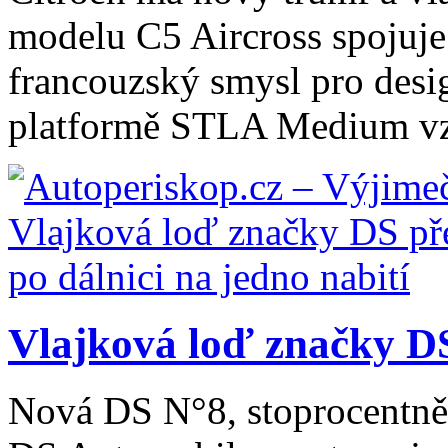
modelu C5 Aircross spojuje
francouzský smysl pro desig
platformě STLA Medium vzn
Vlajková loď značky DS
Nová DS N°8, stoprocentně 