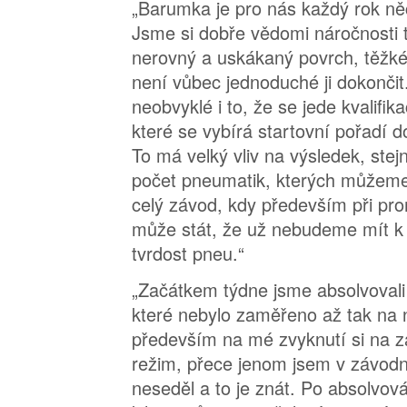
„Barumka je pro nás každý rok n
Jsme si dobře vědomi náročnosti 
nerovný a uskákaný povrch, těžké
není vůbec jednoduché ji dokončit
neobvyklé i to, že se jede kvalifik
které se vybírá startovní pořadí
To má velký vliv na výsledek, ste
počet pneumatik, kterých můžeme 
celý závod, kdy především při p
může stát, že už nebudeme mít k 
tvrdost pneu.“
„Začátkem týdne jsme absolvovali
které nebylo zaměřeno až tak na 
především na mé zvyknutí si na z
režim, přece jenom jsem v závodn
neseděl a to je znát. Po absolvová