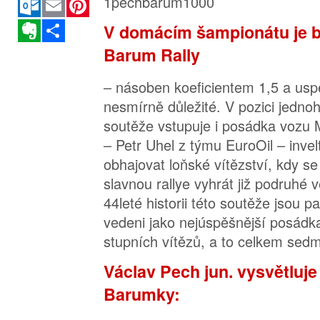
Evernote
Sdílet
V domácím šampionátu je b
Barum Rally
– násoben koeficientem 1,5 a uspě
nesmírně důležité. V pozici jednoh
soutěže vstupuje i posádka vozu 
– Petr Uhel z týmu EuroOil – invel
obhajovat loňské vítězství, kdy se 
slavnou rallye vyhrát již podruhé 
44leté historii této soutěže jsou 
vedeni jako nejúspěšnější posádka
stupních vítězů, a to celkem sedm
Václav Pech jun. vysvětluje
Barumky: