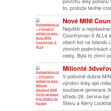
povrchu díky pohonu 
to, protože tenhle cro
Nové MINI Coun
Největší a nejvšestra
Countryman S ALL4 
všech kol na Islandu 
zimních podmínkách
cesty. Byla to zimní p
Milionté 3dveřov
V polovině dubna MIN
výrobní linky sjel mil
současné generace 3
středu 28. června byl
Stevu a Kerry Lockhar