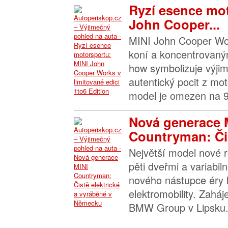
Ryzí esence mot
John Cooper...
MINI John Cooper Wo
koní a koncentrovan
how symbolizuje výjim
autentický pocit z mot
model je omezen na 9
Nová generace 
Countryman: Čis
Největší model nové 
pěti dveřmi a variabil
nového nástupce éry 
elektromobility. Zaháj
BMW Group v Lipsku.