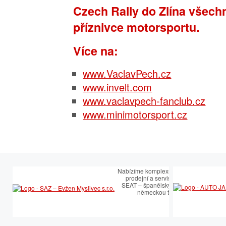
Czech Rally do Zlína všech
příznivce motorsportu.
Více na:
www.VaclavPech.cz
www.invelt.com
www.vaclavpech-fanclub.cz
www.minimotorsport.cz
Nabízíme komplexní služby v oblasti
prodejní a servisní péče SEAT.
SEAT – španělský temperament s
německou technologií