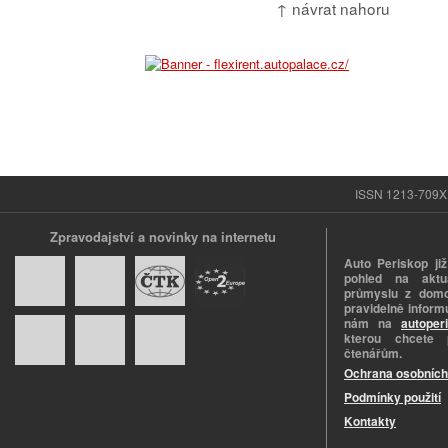
↑ návrat nahoru
ISSN 1213-709X |
Zpravodajství a novinky na internetu
Auto Periskop již
pohled na aktuá
průmyslu z domo
pravidelně informu
nám na
autoper
kterou chcete 
čtenářům.
Ochrana osobních
Podmínky použití
Kontakty