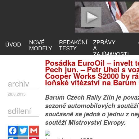
NOVÉ
REDAKČNÍ
ZPRÁVY
ÚVOD
MODELY
TESTY
A
ZAJÍMAVOSTI
Posádka EuroOil – invelt 
Pech jun. – Petr Uhel s v
Cooper Works S2000 by rád
loňské vítězství na Barum 
archiv
28.8.2015
Barum Czech Rally Zlín je pova
sezoně automobilových soutěží 
sdílení
současně se jedná o jednu z n
soutěží Mistrovství Evropy.
Facebook
Twitter
Gmail
Outlook.com
Email
Pinterest