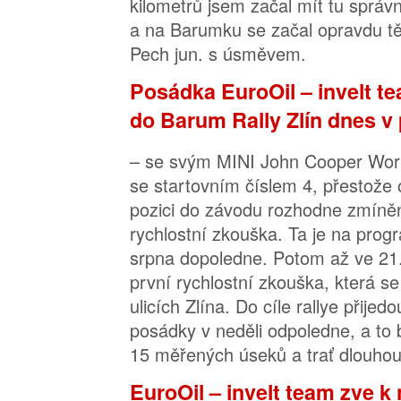
kilometrů jsem začal mít tu sprá
a na Barumku se začal opravdu těš
Pech jun. s úsměvem.
Posádka EuroOil – invelt t
do Barum Rally Zlín dnes v
– se svým MINI John Cooper Wor
se startovním číslem 4, přestože 
pozici do závodu rozhodne zmíněn
rychlostní zkouška. Ta je na prog
srpna dopoledne. Potom až ve 21.
první rychlostní zkouška, která se
ulicích Zlína. Do cíle rallye přije
posádky v neděli odpoledne, a to
15 měřených úseků a trať dlouhou
EuroOil – invelt team zve 