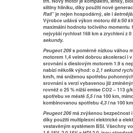
trh. Nový motor je kompaktní, lehký, bl
slitiny hliníku, díky použití nové gener
Rail”
je nejen hospodárný, ale i
šetrnějš
Výrobce udává výkon motoru
68 k/50 
maximální hodnotu točivého momentu
nejvyšší rychlost 168 km a zrychlení z 
sekundy.
Peugeot 206
s poměrně nízkou váhou m
motorem 1,4 velmi dobrou akceleraci i v
srovnání s dieslovým motorem 1.9 s ne
nabízí několik výhod: o
2,1 sekund rychl
km/h, má sníženou spotřebu pohonnýc
srovnání s verzí vybavenou již zmíněn
rovněž o 25 % nižší emise CO2 – 113 g/
spotřebu ve městě
5,5 l
na 100 km, mim
kombinovanou spotřebu
4,3 l
na 100 km
Peugeot 206
má zvýšenou bezpečnost i 
díky použití multiplexní elektrické a ele
vestavěným systémem BSI. Všechny vo
1.6 16V, 2.0 16V a HDI 2.0, jsou standa