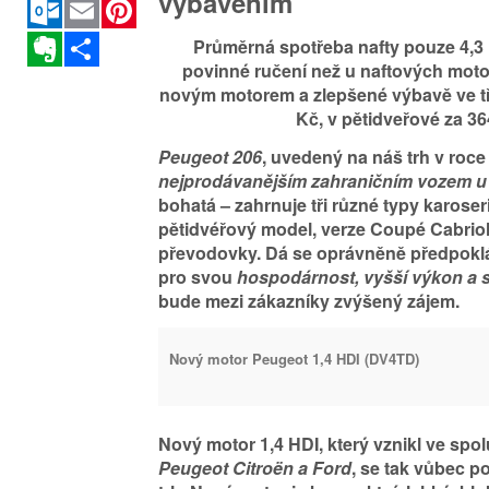
vybavením
Outlook.com
Email
Pinterest
Evernote
Sdílet
Průměrná spotřeba nafty pouze 4,3 l
povinné ručení než u naftových motorů
novým motorem a zlepšené výbavě ve tř
Kč, v pětidveřové za 36
Peugeot 206
, uvedený na náš trh v roce 
nejprodávanějším zahraničním vozem u
bohatá – zahrnuje tři různé typy karoseri
pětidvéřový model, verze Coupé Cabriol
převodovky. Dá se oprávněně předpoklá
pro svou
hospodárnost, vyšší výkon a 
bude mezi zákazníky zvýšený zájem.
Nový motor Peugeot 1,4 HDI (DV4TD)
Nový motor 1,4 HDI, který vznikl ve sp
Peugeot Citroën a Ford
, se tak vůbec p