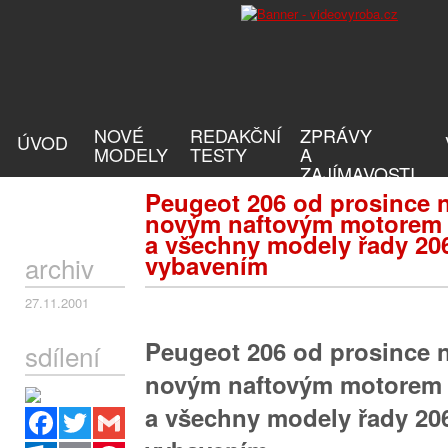
NOVÉ
REDAKČNÍ
ZPRÁVY
ÚVOD
MODELY
TESTY
A
ZAJÍMAVOSTI
Peugeot 206 od prosince 
novým naftovým motorem 
a všechny modely řady 20
vybavením
archiv
27.11.2001
Peugeot 206 od prosince 
sdílení
novým naftovým motorem 
a všechny modely řady 20
Facebook
Twitter
Gmail