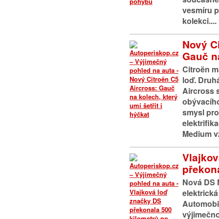
vesmíru 
kolekci....
Nový Ci
Gauč na
Citroën m
loď. Druh
Aircross 
obývacího
smysl pro
elektrifik
Medium vz
Vlajko
překona
Nová DS N
elektrick
Automobil
výjimečnou