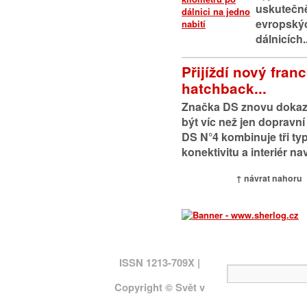
uskutečně
evropskýc
dálnicích..
Přijíždí nový fran
hatchback...
Značka DS znovu dokaz
být víc než jen dopravn
DS N°4 kombinuje tři typ
konektivitu a interiér na
↑ návrat nahoru
ISSN 1213-709X |
Copyright © Svět v