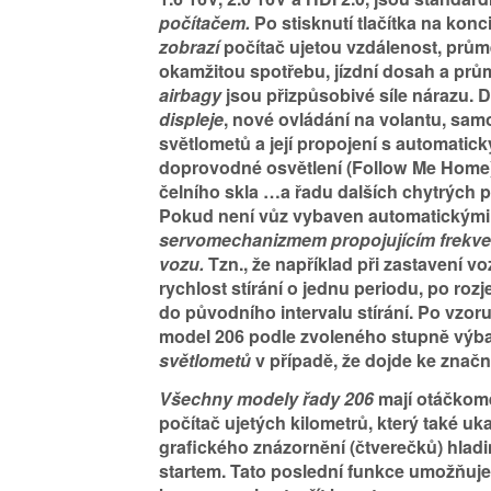
počítačem.
Po stisknutí tlačítka na konc
zobrazí
počítač ujetou vzdálenost, prů
okamžitou spotřebu, jízdní dosah a prů
airbagy
jsou přizpůsobivé síle nárazu. 
displeje
, nové ovládání na volantu, sam
světlometů a její propojení s automatic
doprovodné osvětlení (Follow Me Home)
čelního skla …a řadu dalších chytrých 
Pokud není vůz vybaven automatickými 
servomechanizmem propojujícím frekvenc
vozu.
Tzn., že například při zastavení vo
rychlost stírání o jednu periodu, po rozje
do původního intervalu stírání. Po vzoru
model 206 podle zvoleného stupně výb
světlometů
v případě, že dojde ke značné
Všechny modely řady 206
mají otáčkomě
počítač ujetých kilometrů, který také u
grafického znázornění (čtverečků) hladi
startem. Tato poslední funkce umožňuje