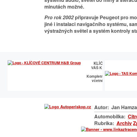
minutách možné.
Pro rok 2002
připravuje Peugeot pro m
jiné i instalaci navigačního systému, s
výstražných světel a systém kontroly sta
KLÍČOVÉ CENTRUM
VÁŠ KLÍČOVÝ PARTNER
Kompletní klíčařský sortime
včetně výroby autoklíčů
Autor:
Jan Hamza
Automobilka:
Cit
Rubrika:
Archiv
Z