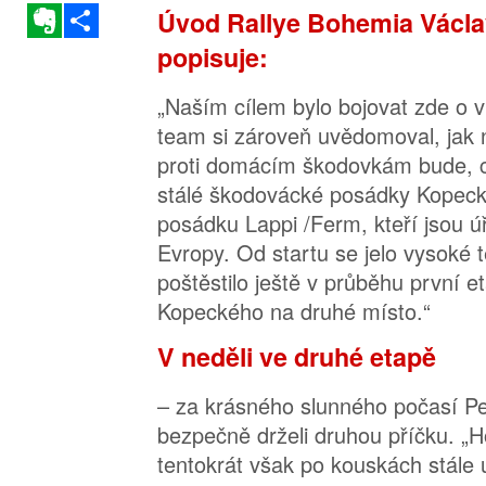
Evernote
Sdílet
Úvod Rallye Bohemia Václa
popisuje:
„Naším cílem bylo bojovat zde o ví
team si zároveň uvědomoval, jak n
proti domácím škodovkám bude, c
stálé škodovácké posádky Kopecký
posádku Lappi /Ferm, kteří jsou ú
Evropy. Od startu se jelo vysoké
poštěstilo ještě v průběhu první e
Kopeckého na druhé místo.“
V neděli ve druhé etapě
– za krásného slunného počasí P
bezpečně drželi druhou příčku. 
tentokrát však po kouskách stále 