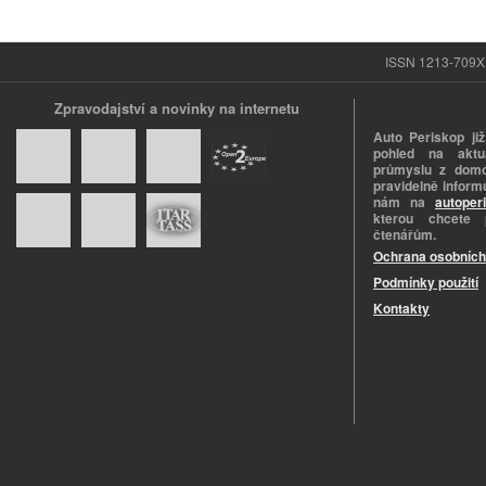
ISSN 1213-709X |
Zpravodajství a novinky na internetu
Auto Periskop již
pohled na aktuá
průmyslu z domo
pravidelně informu
nám na
autoper
kterou chcete 
čtenářům.
Ochrana osobních
Podmínky použití
Kontakty