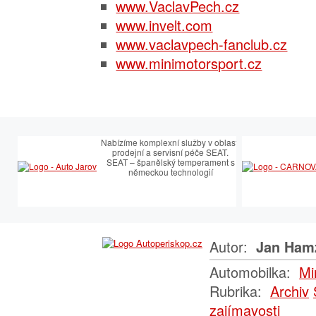
www.VaclavPech.cz
www.invelt.com
www.vaclavpech-fanclub.cz
www.minimotorsport.cz
Nabízíme komplexní služby v oblasti
prodejní a servisní péče SEAT.
SEAT – španělský temperament s
německou technologií
Autor:
Jan Ham
Automobilka:
Mi
Rubrika:
Archiv
zajímavosti