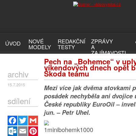
NOVÉ
REDAKČNÍ
ZPRÁVY
ÚVOD
MODELY
TESTY
A
ZAJÍMAVOSTI
Pech na „Bohemce“ v upl
víkendových dnech opět bo
archiv
Škoda teamu
15.7.2015
Mezi více jak dvěma stovkami p
posádek nechyběla ani dvojice 
sdílení
České republiky EuroOil – inve
jun. – Petr Uhel.
Facebook
Twitter
Gmail
Outlook.com
Email
Pinterest