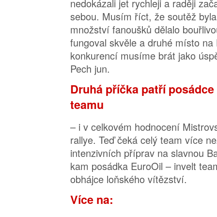
nedokázali jet rychleji a raději zač
sebou. Musím říct, že soutěž byla
množství fanoušků dělalo bouřlivo
fungoval skvěle a druhé místo n
konkurencí musíme brát jako úspě
Pech jun.
Druhá příčka patří posádce 
teamu
– i v celkovém hodnocení Mistrovs
rallye. Teď čeká celý team více n
intenzivních příprav na slavnou B
kam posádka EuroOil – invelt team
obhájce loňského vítězství.
Více na: