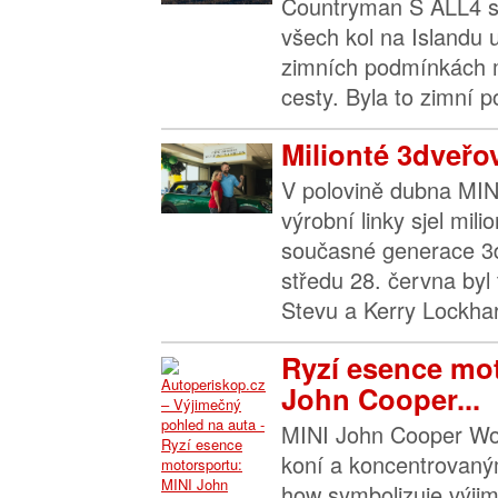
Countryman S ALL4 
všech kol na Islandu 
zimních podmínkách
cesty. Byla to zimní p
Milionté 3dveřov
V polovině dubna MIN
výrobní linky sjel mil
současné generace 3
středu 28. června byl
Stevu a Kerry Lockhar
Ryzí esence mot
John Cooper...
MINI John Cooper Wo
koní a koncentrovan
how symbolizuje výjim