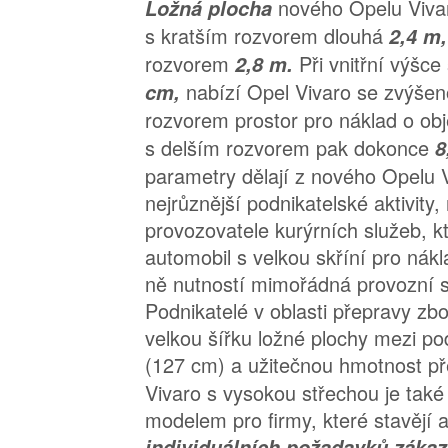
nového Opelu Vivar
Ložná plocha
s kratším rozvorem dlouhá
2,4 m
rozvorem
Při vnitřní výšce
2,8 m.
nabízí Opel Vivaro se zvýšen
cm,
rozvorem prostor pro náklad o o
s delším rozvorem pak dokonce
8
parametry dělají z nového Opelu V
nejrůznější podnikatelské aktivity,
provozovatele kurýrních služeb, kt
automobil s velkou skříní pro nákl
ně nutností mimořádná provozní sp
Podnikatelé v oblasti přepravy zbo
velkou šířku ložné plochy mezi p
(127 cm) a užitečnou hmotnost p
Vivaro s vysokou střechou je tak
modelem pro firmy, které stavějí 
individuálních požadavků zákaz