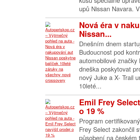
kusů speciálně uprave
upů Nissan Navara. Ví
Nová éra v naku
Nissan...
Dnešním dnem startu
Budoucnost pod kontr
automobilové značky 
dneška poskytovat pr
nový Juke a X- Trail u
10leté...
Emil Frey Select
o 19 %
Program certifikovaný
Frey Select zakončil s
působení na českém 