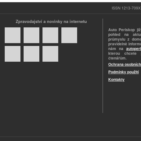
ISSN 1213-709X |
Zpravodajství a novinky na internetu
Auto Periskop již
pohled na aktuá
průmyslu z domo
pravidelně informu
nám na
autoper
kterou chcete 
čtenářům.
Ochrana osobních
Podmínky použití
Kontakty