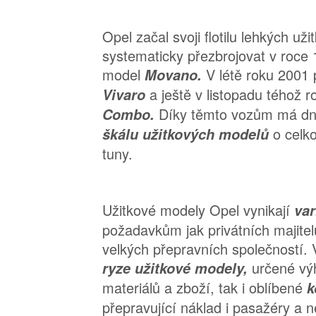
Opel začal svoji flotilu lehkých už
systematicky přezbrojovat v roce
model
V létě roku 2001 
Movano.
a ještě v listopadu téhož 
Vivaro
Díky těmto vozům má d
Combo.
o celk
škálu užitkových modelů
tuny.
Užitkové modely Opel vynikají
var
požadavkům jak privátních majitel
velkých přepravních společností. 
určené vý
ryze užitkové modely,
materiálů a zboží, tak i oblíbené
k
přepravující náklad i pasažéry a 