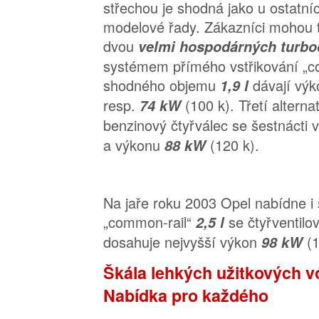
střechou je shodná jako u ostatníc
modelové řady. Zákazníci mohou t
dvou
velmi hospodárných turbo
systémem přímého vstřikování „co
shodného objemu
dávají vý
1,9 l
resp.
(100 k). Třetí alterna
74 kW
benzinový čtyřválec se šestnácti 
a výkonu
(120 k).
88 kW
Na jaře roku 2003 Opel nabídne i 
„common-rail“
se čtyřventilo
2,5 l
dosahuje nejvyšší výkon
(
98 kW
Škála lehkých užitkových v
Nabídka pro každého