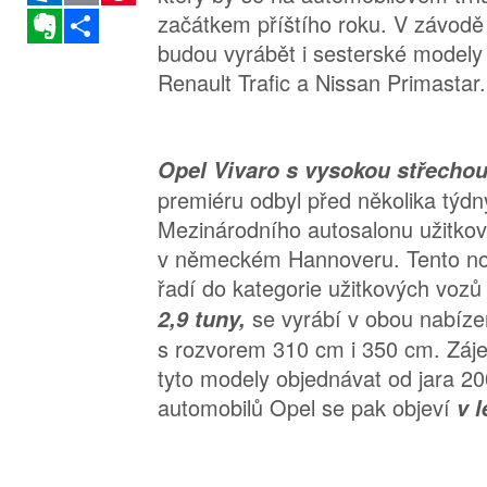
Evernote
Sdílet
začátkem příštího roku. V závodě
budou vyrábět i sesterské modely
Renault Trafic a Nissan Primastar.
Opel Vivaro s vysokou střecho
premiéru odbyl před několika týd
Mezinárodního autosalonu užitkov
v německém Hannoveru. Tento nov
řadí do kategorie užitkových voz
se vyrábí v obou nabíze
2,9 tuny,
s rozvorem 310 cm i 350 cm. Záj
tyto modely objednávat od jara 20
automobilů Opel se pak objeví
v l