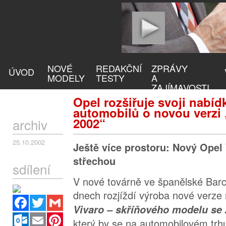
NOVÉ
REDAKČNÍ
ZPRÁVY
ÚVOD
MODELY
TESTY
A
ZAJÍMAVOSTI
Opel rozšiřuje svoji nabíd
automobilů o novou verzi
2002“
archiv
25.10.2002
Ještě více prostoru: Nový Opel
střechou
sdílení
V nové továrně ve španělské Barc
dnech rozjíždí výroba nové verz
Facebook
Twitter
Gmail
Vivaro – skříňového modelu se
Outlook.com
Email
Pinterest
který by se na automobilovém trhu 