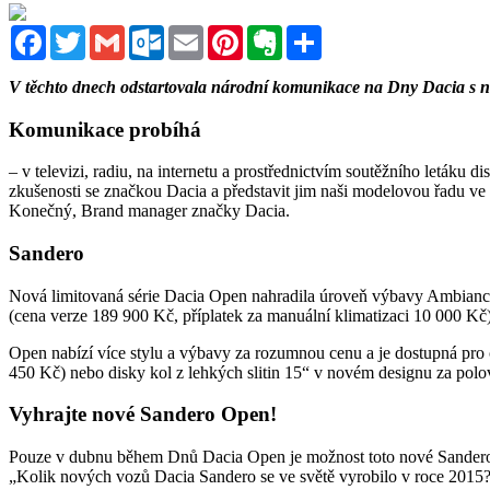
Facebook
Twitter
Gmail
Outlook.com
Email
Pinterest
Evernote
Sdílet
V těchto dnech odstartovala národní komunikace na Dny Dacia s ná
Komunikace probíhá
– v televizi, radiu, na internetu a prostřednictvím soutěžního leták
zkušenosti se značkou Dacia a představit jim naši modelovou řadu ve
Konečný, Brand manager značky Dacia.
Sandero
Nová limitovaná série Dacia Open nahradila úroveň výbavy Ambiance.
(cena verze 189 900 Kč, příplatek za manuální klimatizaci 10 000 Kč)
Open nabízí více stylu a výbavy za rozumnou cenu a je dostupná pr
450 Kč) nebo disky kol z lehkých slitin 15“ v novém designu za pol
Vyhrajte nové Sandero Open!
Pouze v dubnu během Dnů Dacia Open je možnost toto nové Sandero 
„Kolik nových vozů Dacia Sandero se ve světě vyrobilo v roce 2015?“