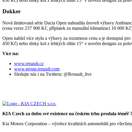
450 Kč) nebo disky kol z lehkých slitin 15“ v novém designu za pol
Dokker
Nová limitovaná série Dacia Open nahradila úroveň výbavy Ambiance
(cena verze 237 900 Kč, příplatek za manuální klimatizaci 10 000 Kč)
Open nabízí více stylu a výbavy za rozumnou cenu a je dostupná pr
450 Kč) nebo disky kol z lehkých slitin 15“ v novém designu za pol
Více na:
www.renault.cz
www.group.renault.com
Sledujte nás i na Twitteru: @Renault_live
KIA Czech za dobu své existence na českém trhu prodala téměř 7
Kia Motors Corporation – výrobce kvalitních automobilů pro všechn