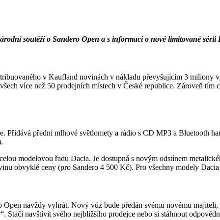
rodní soutěží o Sandero Open a s informací o nové limitované sérii
u distribuovaného v Kaufland novinách v nákladu převyšujícím 3 miliony 
 všech více než 50 prodejních místech v České republice. Zároveň tím 
 Přidává přední mlhové světlomety a rádio s CD MP3 a Bluetooth hand
.
o celou modelovou řadu Dacia. Je dostupná s novým odstínem metalick
ovinu obvyklé ceny (pro Sandero 4 500 Kč). Pro všechny modely Dacia
Open navždy vyhrát. Nový vůz bude předán svému novému majiteli, jí
. Stačí navštívit svého nejbližšího prodejce nebo si stáhnout odpověd