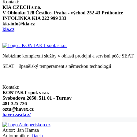
Kontakt:
KIA CZECH s.r.o.
V Oblouku 128 Čestlice, Praha - východ 252 43 Průhonice
INFOLINKA KIA 222 999 333
kia-info@kia.cz
kia.cz
Nabízíme komplexní služby v oblasti prodejní a servisní péče SEAT.
SEAT – španělský temperament s německou technologií
Kontakt:
KONTAKT spol. s r.o.
Svobodova 2050, 511 01 - Turnov
481 325 726
oztu@havex.cz
havex.seat.cz/
Autor:
Jan Hamza
Automobilka:
Dacia