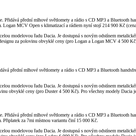
 Přidává přední mlhové světlomety a rádio s CD MP3 a Bluetooth hand
). Logan MCV Open s klimatizací a rádiem nyní stojí 214 900 Kč (cena
o celou modelovou řadu Dacia. Je dostupná s novým odstínem metalick
designu za polovinu obvyklé ceny (pro Logan a Logan MCV 4 500 Kč).
dává přední mlhové světlomety a rádio s CD MP3 a Bluetooth handsfree
 celou modelovou řadu Dacia. Je dostupná s novým odstínem metalické
ovinu obvyklé ceny (pro Duster 4 500 Kč). Pro všechny modely Dacia j
. Přidává přední mlhové světlomety a rádio s CD MP3 a Bluetooth hand
. Připlatek za 7mi místnou variantu činí 15 000 Kč.
o celou modelovou řadu Dacia. Je dostupná s novým odstínem metalick