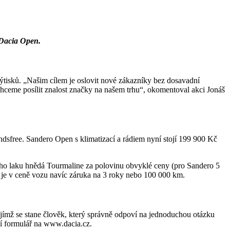
 Dacia Open.
výtisků. „Našim cílem je oslovit nové zákazníky bez dosavadní
chceme posílit znalost značky na našem trhu“, okomentoval akci Jonáš
sfree. Sandero Open s klimatizací a rádiem nyní stojí 199 900 Kč
ého laku hnědá Tourmaline za polovinu obvyklé ceny (pro Sandero 5
 je v ceně vozu navíc záruka na 3 roky nebo 100 000 km.
mž se stane člověk, který správně odpoví na jednoduchou otázku
ní formulář na www.dacia.cz.