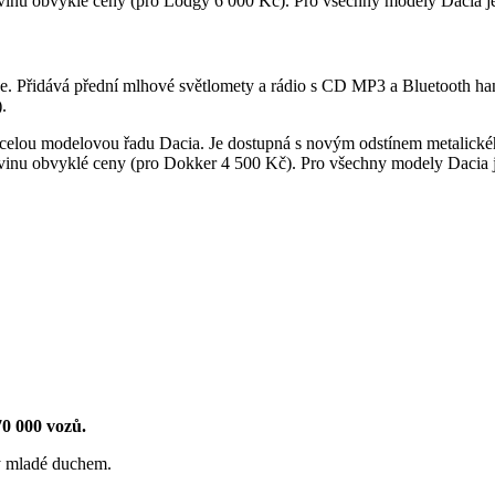
ovinu obvyklé ceny (pro Lodgy 6 000 Kč). Pro všechny modely Dacia j
. Přidává přední mlhové světlomety a rádio s CD MP3 a Bluetooth hand
.
o celou modelovou řadu Dacia. Je dostupná s novým odstínem metalick
ovinu obvyklé ceny (pro Dokker 4 500 Kč). Pro všechny modely Dacia 
0 000 vozů.
y mladé duchem.