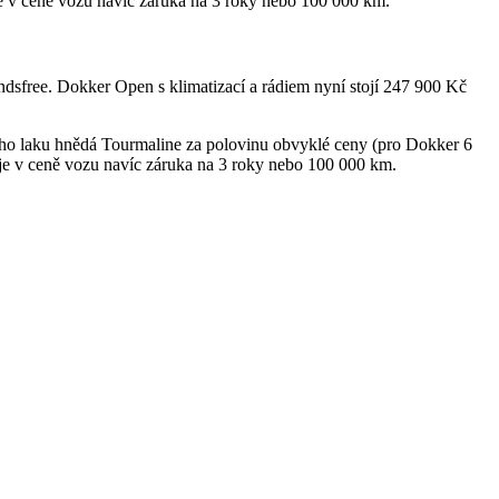
e v ceně vozu navíc záruka na 3 roky nebo 100 000 km.
sfree. Dokker Open s klimatizací a rádiem nyní stojí 247 900 Kč
ého laku hnědá Tourmaline za polovinu obvyklé ceny (pro Dokker 6
je v ceně vozu navíc záruka na 3 roky nebo 100 000 km.