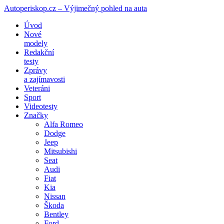
Autoperiskop.cz – Výjimečný pohled na auta
Přejít
Úvod
k
Nové
obsahu
modely
webu
Redakční
testy
Zprávy
a zajímavosti
Veteráni
Sport
Videotesty
Značky
Alfa Romeo
Dodge
Jeep
Mitsubishi
Seat
Audi
Fiat
Kia
Nissan
Škoda
Bentley
Ford