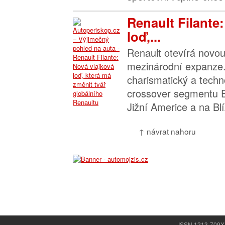
Renault Filante
loď,...
Renault otevírá novou
mezinárodní expanze.
charismatický a techn
crossover segmentu E,
Jižní Americe a na Bl
↑ návrat nahoru
ISSN 1213-709X |