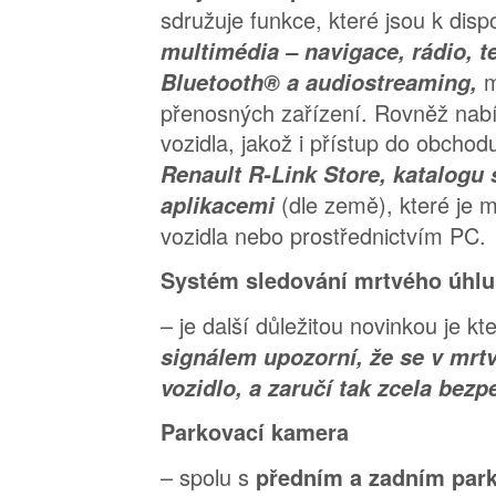
sdružuje funkce, které jsou k disp
multimédia – navigace, rádio, t
m
Bluetooth® a audiostreaming,
přenosných zařízení. Rovněž nabíz
vozidla, jakož i přístup do obchod
Renault R-Link Store, katalogu 
(dle země), které je 
aplikacemi
vozidla nebo prostřednictvím PC.
Systém sledování mrtvého úhl
– je další důležitou novinkou je kt
signálem upozorní, že se v mr
vozidlo, a zaručí tak zcela bezp
Parkovací kamera
– spolu s
předním a zadním par