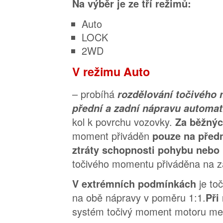
Na výběr je ze tří režimů:
Auto
LOCK
2WD
V režimu Auto
– probíhá
rozdělování točivého
přední a zadní nápravu automa
kol k povrchu vozovky.
Za běžný
moment přiváděn
pouze na předn
ztráty schopnosti pohybu nebo 
točivého momentu přiváděna na z
je to
V extrémních podmínkách
na obě nápravy v poměru 1:1.
Při
systém točivý moment motoru mezi