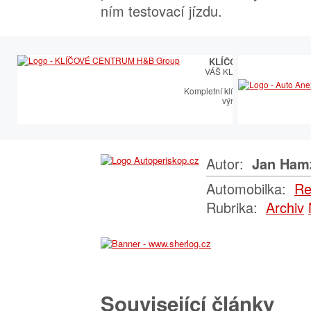
ním testovací jízdu.
KLÍČOVÉ CENTRUM
VÁŠ KLÍČOVÝ PARTNER
Kompletní klíčařský sortiment vče
výroby autoklíčů
Autor:
Jan Ham
Automobilka:
Re
Rubrika:
Archiv
Související články