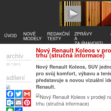
NOVÉ
REDAKČNÍ
ZPRÁVY
ÚVOD
MODELY
TESTY
A
ZAJÍMAVOSTI
Nový Renault Koleos v pr
archiv
trhu (stručná informace)
22.7.2013
Nový Renault Koleos, SUV jed
pro svůj komfort, výbavu a terén
sdílení
představuje s novou vizuální id
Renault.
Facebook
Twitter
Gmail
Outlook.com
Email
Pinterest
Evernote
Sdílet