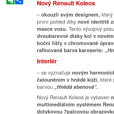
Nový Renault Koleos
–
který
okouzlí svým designem,
první pohled díky
nové identitě 
Tento vývojový pos
masce vozu.
dvoubarevné disky kol v novém
boční lišty v chromované úpra
rafinovaná barva karoserie:
„Hn
Interiér
– se vyznačuje
novým harmonick
které 
čalouněním v hnědé kůži,
barvou
„Hnědá ebenová“.
Nový Renault Koleos je vybaven
n
multimediálním systémem Renau
dotykovou 7palcovou obrazovk