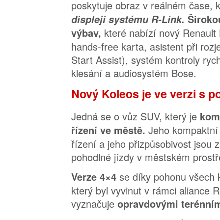
poskytuje obraz v reálném čase, 
displeji systému R-Link.
Široko
které nabízí nový Renault
výbav,
hands-free karta, asistent při rozj
Start Assist), systém kontroly ryc
klesání a audiosystém Bose.
Nový Koleos je ve verzi s p
Jedná se o vůz SUV, který je
komf
Jeho kompaktní 
řízení ve městě.
řízení a jeho přizpůsobivost jsou 
pohodlné jízdy v městském prostř
se díky pohonu všech 
Verze 4×4
který byl vyvinut v rámci aliance 
vyznačuje
opravdovými terénním