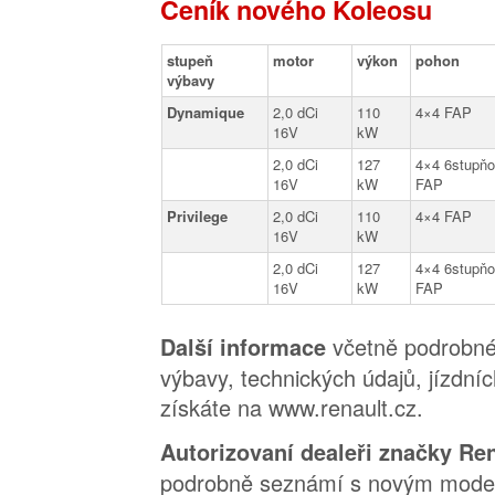
Ceník nového Koleosu
stupeň
motor
výkon
pohon
výbavy
Dynamique
2,0 dCi
110
4×4 FAP
16V
kW
2,0 dCi
127
4×4 6stupň
16V
kW
FAP
Privilege
2,0 dCi
110
4×4 FAP
16V
kW
2,0 dCi
127
4×4 6stupň
16V
kW
FAP
včetně podrobn
Další informace
výbavy, technických údajů, jízdníc
získáte na www.renault.cz.
Autorizovaní dealeři značky Re
podrobně seznámí s novým mode