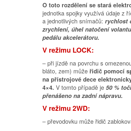
O toto rozdělení se stará elekt
jednotka spojky využívá údaje z ří
a jednotlivých snímačů:
rychlost 
zrychlení, úhel natočení volant
pedálu akcelerátoru.
V režimu LOCK:
– při jízdě na povrchu s omezenou 
bláto, zem) může
řidič pomocí 
na přístrojové dece elektronick
V tomto případě je
4×4.
50 % to
přenášeno na zadní nápravu.
V režimu 2WD:
– převodovku může řidič zablokov