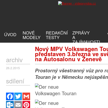
NOVÉ
REDAKČNÍ
ZPRÁVY
ÚVOD
MODELY
TESTY
A
ZAJÍMAVOSTI
Nový MPV Volkswagen To
představen 3.března ve sv
na Autosalonu v Ženevě
archiv
26.2.2015
Prostorný všestranný vůz pro 
Touran je v Německu nejúspěšn
sdílení
Facebook
Twitter
Gmail
Outlook.com
Email
Pinterest