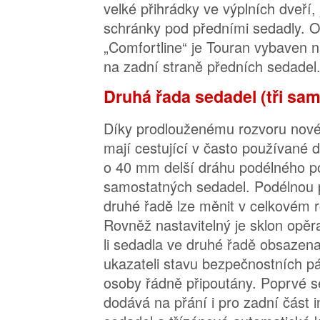
velké přihrádky ve výplních dveří,
schránky pod předními sedadly. O
„Comfortline“ je Touran vybaven n
na zadní straně předních sedadel
Druhá řada sedadel (tři sa
Díky prodlouženému rozvoru nov
mají cestující v často používané d
o 40 mm delší dráhu podélného po
samostatných sedadel. Podélnou 
druhé řadě lze měnit v celkovém
Rovněž nastavitelný je sklon opěra
li sedadla ve druhé řadě obsazena
ukazateli stavu bezpečnostních p
osoby řádně připoutány. Poprvé s
dodává na přání i pro zadní část i