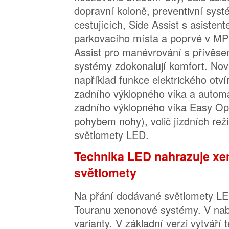
dopravní koloně, preventivní sys
cestujících, Side Assist s asisten
parkovacího místa a poprvé v MPV
Assist pro manévrování s přívěsem
systémy zdokonalují komfort. Nov
například funkce elektrického otví
zadního výklopného víka a automa
zadního výklopného víka Easy Ope
pohybem nohy), volič jízdních re
světlomety LED.
Technika LED nahrazuje x
světlomety
Na přání dodávané světlomety L
Touranu xenonové systémy. V nab
varianty. V základní verzi vytváří