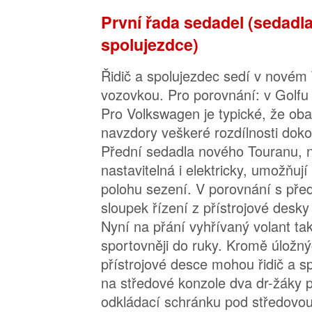
První řada sedadel (sedadla
spolujezdce)
Řidič a spolujezdec sedí v nové
vozovkou. Pro porovnání: v Golfu
Pro Volkswagen je typické, že oba
navzdory veškeré rozdílnosti dok
Přední sedadla nového Touranu, n
nastavitelná i elektricky, umožňuj
polohu sezení. V porovnání s př
sloupek řízení z přístrojové des
Nyní na přání vyhřívaný volant ta
sportovněji do ruky. Kromě úložný
přístrojové desce mohou řidič a s
na středové konzole dva dr-žáky p
odkládací schránku pod středovou