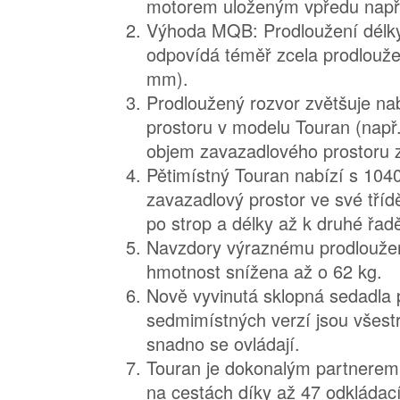
motorem uloženým vpředu např
Výhoda MQB: Prodloužení délk
odpovídá téměř zcela prodlouže
mm).
Prodloužený rozvor zvětšuje nab
prostoru v modelu Touran (např
objem zavazadlového prostoru zv
Pětimístný Touran nabízí s 1040 
zavazadlový prostor ve své tříd
po strop a délky až k druhé řad
Navzdory výraznému prodloužen
hmotnost snížena až o 62 kg.
Nově vyvinutá sklopná sedadla 
sedmimístných verzí jsou všest
snadno se ovládají.
Touran je dokonalým partnerem
na cestách díky až 47 odkláda