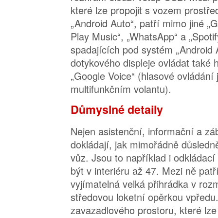
které lze propojit s vozem prostř
„Android Auto“, patří mimo jiné 
Play Music“, „WhatsApp“ a „Spotif
spadajících pod systém „Android 
dotykového displeje ovládat také
„Google Voice“ (hlasové ovládání 
multifunkčním volantu).
Důmyslné detaily
Nejen asistenční, informační a z
dokládají, jak mimořádně důsledn
vůz. Jsou to například i odkládací
být v interiéru až 47. Mezi ně patř
vyjímatelná velká přihrádka v ro
středovou loketní opěrkou vpředu
zavazadlového prostoru, které lz