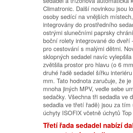
sedadel a třízónová automatická k
Climatronic. Další novinkou jsou l
osoby sedící na vnějších místech,
integrovány do prostředního sedadl
ostrými slunečními paprsky chrán
boční rolety integrované do dveří –
pro cestování s malými dětmi. No
sklopných sedadel navíc vylepšila
zvětšila prostor pro hlavu (o 6 m
druhé řadě sedadel šířku interiéru
mm. Tato hodnota zaručuje, že je
mnoha jiných MPV, vedle sebe umís
sedačky. Všechna tři sedadla ve d
sedadla ve třetí řadě) jsou za tí
úchyty ISOFIX včetně úchytů Top 
Třetí řada sedadel nabízí da