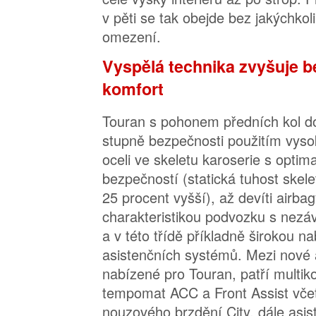
v pěti se tak obejde bez jakýchkol
omezení.
Vyspělá technika zvyšuje b
komfort
Touran s pohonem předních kol d
stupně bezpečnosti použitím vys
oceli ve skeletu karoserie s optim
bezpečností (statická tuhost skele
25 procent vyšší), až devíti airbag
charakteristikou podvozku s nezá
a v této třídě příkladně širokou 
asistenčních systémů. Mezi nové 
nabízené pro Touran, patří multiko
tempomat ACC a Front Assist vče
nouzového brzdění City, dále asist