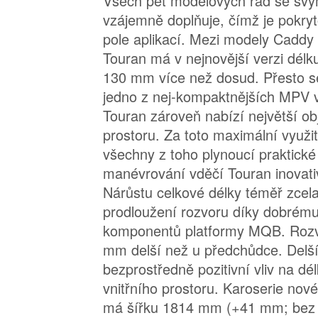
Všech pět modelových řad se svý
vzájemně doplňuje, čímž je pokry
pole aplikací. Mezi modely Caddy 
Touran má v nejnovější verzi dél
130 mm více než dosud. Přesto se
jedno z nej-kompaktnějších MPV v
Touran zároveň nabízí největší o
prostoru. Za toto maximální využit
všechny z toho plynoucí praktické 
manévrování vděčí Touran inovat
Nárůstu celkové délky téměř zcel
prodloužení rozvoru díky dobrém
komponentů platformy MQB. Rozv
mm delší než u předchůdce. Delš
bezprostředně pozitivní vliv na dé
vnitřního prostoru. Karoserie no
má šířku 1814 mm (+41 mm; bez 