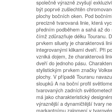
společně výrazně zvyšují exkluziv
být poprvé zušlechtěn chromovano
plochy bočních oken. Pod bočním
precizně tvarovaná linie, která vyc
předním podběhem a sahá až do s
čímž zdůrazňuje délku Touranu. 
prvkem siluety je charakterová lin
integrovanými klikami dveří. Při p
vzniká dojem, že charakterová lini
dveří do jednoho pásu. Charaktero
stylistickým prvkem značky Volks
plochy. V případě Touranu navazu
sloupků A na boční profil světlom
tvarovaných zadních světlometech
má jako charakteristický designé
výraznější a dynamičtější tvary n
markantnímu zalomení v tvarovém