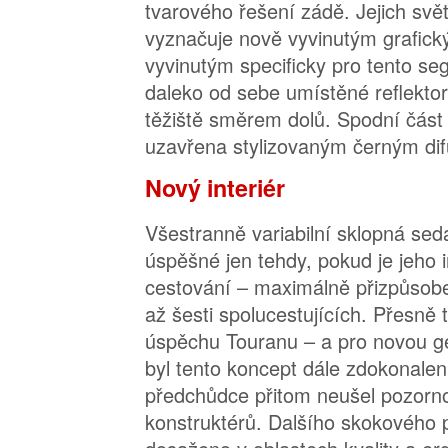
tvarového řešení zádě. Jejich svě
vyznačuje nově vyvinutým grafic
vyvinutým specificky pro tento s
daleko od sebe umístěné reflektor
těžiště směrem dolů. Spodní část 
uzavřena stylizovaným černým di
Nový interiér
Všestranně variabilní sklopná se
úspěšné jen tehdy, pokud je jeho i
cestování – maximálně přizpůsobe
až šesti spolucestujících. Přesně 
úspěchu Touranu – a pro novou ge
byl tento koncept dále zdokonale
předchůdce přitom neušel pozorno
konstruktérů. Dalšího skokového 