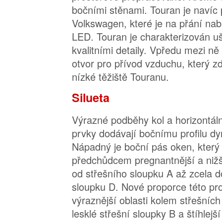
bočními stěnami. Touran je naví
Volkswagen, které je na přání na
LED. Touran je charakterizován uš
kvalitními detaily. Vpředu mezi ně
otvor pro přívod vzduchu, který z
nízké těžiště Touranu.
Silueta
Výrazné podběhy kol a horizontáln
prvky dodávají bočnímu profilu dy
Nápadný je boční pás oken, který 
předchůdcem pregnantnější a nižš
od střešního sloupku A až zcela 
sloupku D. Nové proporce této pro
výraznější oblasti kolem střešníc
lesklé střešní sloupky B a štíhlejš