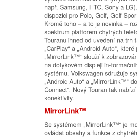
např. Samsung, HTC, Sony a LG). 
dispozici pro Polo, Golf, Golf Spo
Kromě toho – a to je novinka – ro
spektrum platforem chytrých tele
Touranu ihned od uvedení na trh 
„CarPlay“ a „Android Auto“, které
„MirrorLink™“ slouží k zobrazován
na dotykovém displeji in-formačn
systému. Volkswagen sdružuje sy
„Android Auto“ a „MirrorLink™“ d
Connect“. Nový Touran tak nabízí
konektivity.
MirrorLink™
Se systémem „MirrorLink™“ je mo
ovládat obsahy a funkce z chytréh