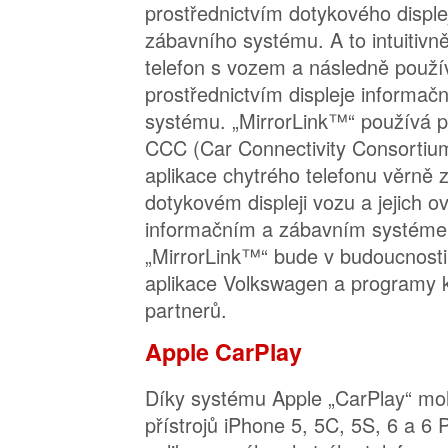
prostřednictvím dotykového disple
zábavního systému. A to intuitivně
telefon s vozem a následně použív
prostřednictvím displeje informač
systému. „MirrorLink™“ používá 
CCC (Car Connectivity Consortiu
aplikace chytrého telefonu věrně
dotykovém displeji vozu a jejich o
informačním a zábavním systéme
„MirrorLink™“ bude v budoucnosti 
aplikace Volkswagen a programy 
partnerů.
Apple CarPlay
Díky systému Apple „CarPlay“ moh
přístrojů iPhone 5, 5C, 5S, 6 a 6 