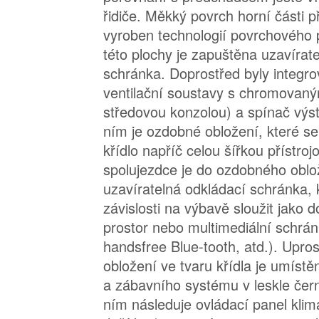
řidiče. Měkký povrch horní části p
vyroben technologií povrchového 
této plochy je zapuštěna uzavírat
schránka. Doprostřed byly integr
ventilační soustavy s chromovan
středovou konzolou) a spínač výs
ním je ozdobné obložení, které se
křídlo napříč celou šířkou přístro
spolujezdce je do ozdobného oblo
uzavíratelná odkládací schránka,
závislosti na výbavě sloužit jako 
prostor nebo multimediální schrá
handsfree Blue-tooth, atd.). Upr
obložení ve tvaru křídla je umíst
a zábavního systému v leskle če
ním následuje ovládací panel klima