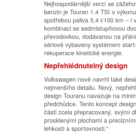
Nejhospodárnější verzí se záže
benzin je Touran 1.4 TSI o výkon
spotřebou paliva 5,4 l/100 km – i 
kombinaci se sedmistupňovou dv
převodovkou, dodávanou na přání
sériově vybaveny systémem start
rekuperace kinetické energie.
Nepřehlédnutelný design
Volkswagen nově navrhl také desi
nejmenšího detailu. Nový, nepřehl
design Touranu navazuje na minima
předchůdce. Tento koncept designu
části zcela přepracovaný, svými 
prosklenými plochami a precizními 
lehkosti a sportovnosti.“