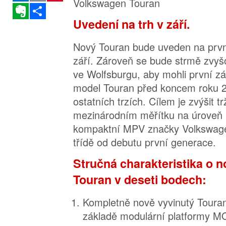
Evernote
Sdílet
Uvedení na trh v září.
Nový Touran bude uveden na prvn
září. Zároveň se bude strmě zvyš
ve Wolfsburgu, aby mohli první zá
model Touran před koncem roku 2
ostatních trzích. Cílem je zvýšit tr
mezinárodním měřítku na úroveň
kompaktní MPV značky Volkswage
třídě od debutu první generace.
Stručná charakteristika o
Touran v deseti bodech:
Kompletně nově vyvinutý Toura
základě modulární platformy MQ