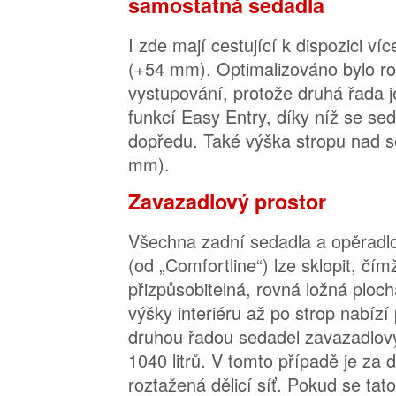
samostatná sedadla
I zde mají cestující k dispozici ví
(+54 mm). Optimalizováno bylo r
vystupování, protože druhá řada 
funkcí Easy Entry, díky níž se se
dopředu. Také výška stropu nad s
mm).
Zavazadlový prostor
Všechna zadní sedadla a opěradlo
(od „Comfortline“) lze sklopit, čím
přizpůsobitelná, rovná ložná plocha
výšky interiéru až po strop nabízí
druhou řadou sedadel zavazadlov
1040 litrů. V tomto případě je za
roztažená dělicí síť. Pokud se tato