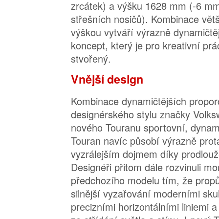
zrcátek) a výšku 1628 mm (-6 mm
střešních nosičů). Kombinace větší
výškou vytváří výrazně dynamičtěj
koncept, který je pro kreativní prá
stvořený.
Vnější design
Kombinace dynamičtějších proporc
designérského stylu značky Volks
nového Touranu sportovní, dyna
Touran navíc působí výrazně prot
vyzrálejším dojmem díky prodlouž
Designéři přitom dále rozvinuli mon
předchozího modelu tím, že propůjč
silnější vyzařování moderními sku
precizními horizontálními liniemi 