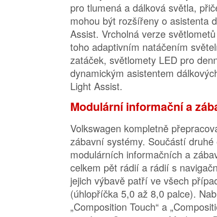
pro tlumená a dálková světla, při
mohou být rozšířeny o asistenta d
Assist. Vrcholná verze světlomet
toho adaptivním natáčením světe
zatáček, světlomety LED pro denní
dynamickým asistentem dálkových
Light Assist.
Modulární informační a zá
Volkswagen kompletně přepracova
zábavní systémy. Součástí druhé
modulárních informačních a zába
celkem pět rádií a rádií s navig
jejich výbavě patří ve všech přípa
(úhlopříčka 5,0 až 8,0 palce). Nab
„Composition Touch“ a „Compositi