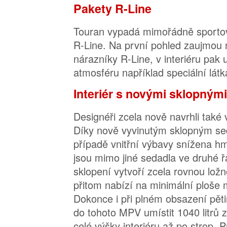
Pakety R-Line
Touran vypadá mimořádně sporto
R-Line. Na první pohled zaujmou m
nárazníky R-Line, v interiéru pak
atmosféru například speciální lát
Interiér s novými sklopným
Designéři zcela nově navrhli také ve
Díky nově vyvinutým sklopným sed
případě vnitřní výbavy snížena hm
jsou mimo jiné sedadla ve druhé ř
sklopení vytvoří zcela rovnou lož
přitom nabízí na minimální ploše 
Dokonce i při plném obsazení pěti
do tohoto MPV umístit 1040 litrů z
celé výšky interiéru až po strop. 