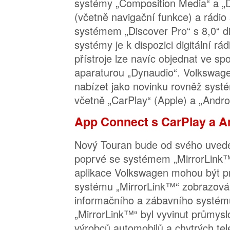
systémy „Composition Media“ a „
(včetně navigační funkce) a rádio
systémem „Discover Pro“ s 8,0“ d
systémy je k dispozici digitální rá
přístroje lze navíc objednat ve sp
aparaturou „Dynaudio“. Volkswagen
nabízet jako novinku rovněž syst
včetně „CarPlay“ (Apple) a „Andro
App Connect s CarPlay a A
Nový Touran bude od svého uveden
poprvé se systémem „MirrorLink™
aplikace Volkswagen mohou být p
systému „MirrorLink™“ zobrazován
informačního a zábavního systé
„MirrorLink™“ byl vyvinut průmys
výrobců automobilů a chytrých tel