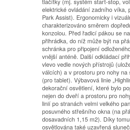
tlačítky (mj. systém start-stop, vo
elektrické ovládání zadního víka, 
Park Assist). Ergonomicky i vizuáln
charakterizováno směrem dopředu
konzolou. Před řadicí pákou se n
přihrádka, do níž může být na přá
schránka pro připojení odloženého
vnější anténě. Další odkládací při
vlevo vedle nových přístrojů (ulo
válcích) a v prostoru pro nohy na
(pro tablet). Výbavová linie „High
dekorační osvětlení, které bylo p
nejen do dveří a prostoru pro nohy
linií po stranách velmi velkého p
posuvného střešního okna (na přá
dosavadních 1,15 m2). Díky tomu
osvětlována také uzavřená slunečn