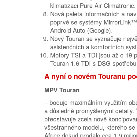
klimatizaci Pure Air Climatronic.
Nová paleta informačních a nav
poprvé se systémy MirrorLink™,
Android Auto (Google).
Nový Touran se vyznačuje nejvě
asistenčních a komfortních sys
Motory TSI a TDI jsou až o 19 p
Touran 1.6 TDI s DSG spotřebuj
A nyní o novém Touranu p
MPV Touran
– boduje maximálním využitím ob
a důsledně promyšlenými detaily.
představuje zcela nově koncipova
všestranného modelu, kterého se 
Africe dosud prodalo cca 1,9 mili