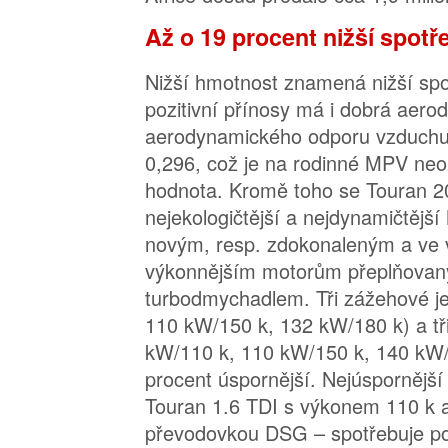
Až o 19 procent nižší spotř
Nižší hmotnost znamená nižší spot
pozitivní přínosy má i dobrá aero
aerodynamického odporu vzduchu 
0,296, což je na rodinné MPV neo
hodnota. Kromě toho se Touran 2
nejekologičtější a nejdynamičtějš
novým, resp. zdokonaleným a ve 
výkonnějším motorům přeplňova
turbodmychadlem. Tři zážehové j
110 kW/150 k, 132 kW/180 k) a tři
kW/110 k, 110 kW/150 k, 140 kW/
procent úspornější. Nejúspornějš
Touran 1.6 TDI s výkonem 110 k 
převodovkou DSG – spotřebuje po