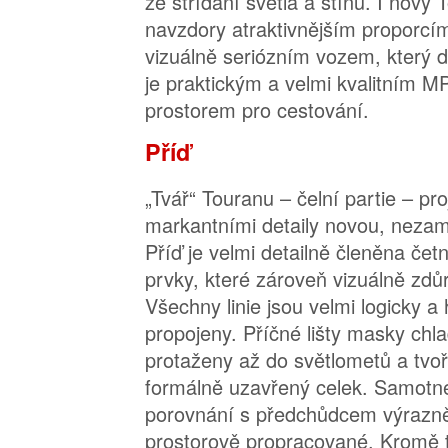
ze střídání světla a stínu. I nový
navzdory atraktivnějším proporcí
vizuálně seriózním vozem, který d
je praktickým a velmi kvalitním M
prostorem pro cestování.
Příď
„Tvář“ Touranu – čelní partie – pr
markantními detaily novou, nezam
Příď je velmi detailně členěna čet
prvky, které zároveň vizuálně zdůr
Všechny linie jsou velmi logicky 
propojeny. Příčné lišty masky chla
protaženy až do světlometů a tvoří
formálně uzavřený celek. Samotné
porovnání s předchůdcem výrazně 
prostorově propracované. Kromě t