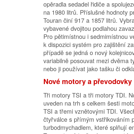
opěradla sedadel řidiče a spoluje
na 1980 litrů. Příslušné hodnoty 
Touran činí 917 a 1857 litrů. Vyb
vybavené dvojitou podlahou zavaz
Pro pětimístnou i sedmimístnou ve
k dispozici systém pro zajištění z
případě se jedná o nový kolejnico
variabilně posouvat mezi dvěma ty
nebo ji používat jako tašku či odk
Nové motory a převodovky
Tři motory TSI a tři motory TDI. 
uveden na trh s celkem šesti mot
TSI a třemi vznětovými TDI. Všec
čtyřválce s přímým vstřikováním 
turbodmychadlem, které splňují 