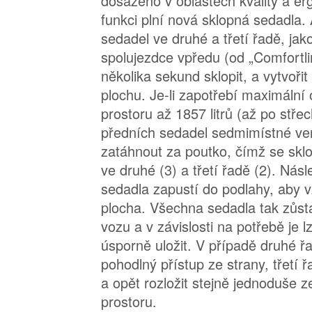
dosaženo v oblastech kvality a er
funkci plní nová sklopná sedadla
sedadel ve druhé a třetí řadě, jak
spolujezdce vpředu (od „Comfortli
několika sekund sklopit, a vytvoři
plochu. Je-li zapotřebí maximáln
prostoru až 1857 litrů (až po stř
předních sedadel sedmimístné ver
zatáhnout za poutko, čímž se skl
ve druhé (3) a třetí řadě (2). Nás
sedadla zapustí do podlahy, aby v
plocha. Všechna sedadla tak zůstáv
vozu a v závislosti na potřebě je l
úsporně uložit. V případě druhé ř
pohodlný přístup ze strany, třetí ř
a opět rozložit stejně jednoduše 
prostoru.