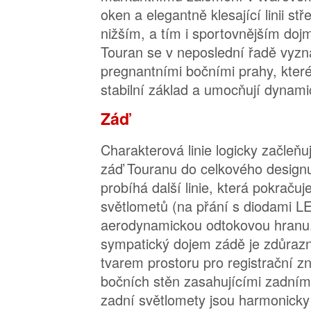
oken a elegantně klesající linii 
nižším, a tím i sportovnějším do
Touran se v neposlední řadě vyzn
pregnantními bočními prahy, které
stabilní základ a umocňují dynami
Záď
Charakterová linie logicky začleňu
záď Touranu do celkového design
probíhá další linie, která pokraču
světlometů (na přání s diodami LE
aerodynamickou odtokovou hranu.
sympatický dojem zádě je zdůraz
tvarem prostoru pro registrační z
bočních stěn zasahujícími zadními
zadní světlomety jsou harmonicky