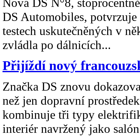
Nová DS N°8, stoprocentně 
DS Automobiles, potvrzuje 
testech uskutečněných v ně
zvládla po dálnicích...
Přijíždí nový francouzs
Značka DS znovu dokazoval
než jen dopravní prostřed
kombinuje tři typy elektrifi
interiér navržený jako salón 