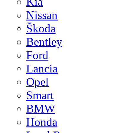
Kia
Nissan
Škoda
Bentley
Ford
Lancia
Opel
Smart
BMW
Honda