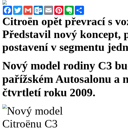
Facebook
Twitter
Gmail
Outlook.com
Email
Pinterest
Evernote
Sdílet
Citroën opět převrací s v
Představil nový koncept,
postavení v segmentu jed
Nový model rodiny C3 bu
pařížském Autosalonu a 
čtvrtletí roku 2009.