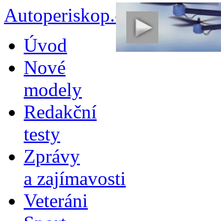
Autoperiskop.cz – Výjimeč
Přejít
Úvod
k
obsahu
Nové
webu
modely
Redakční
testy
Zprávy
a zajímavosti
Veteráni