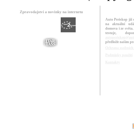
Zpravodajství a novinky na internetu
Auto Periskop již 
na aktuální udá
domova i ze světa.
testuje, do
autoperiskop@aut
předložit našim p
Ochrana osobních
Podmínky použití
Kontakty