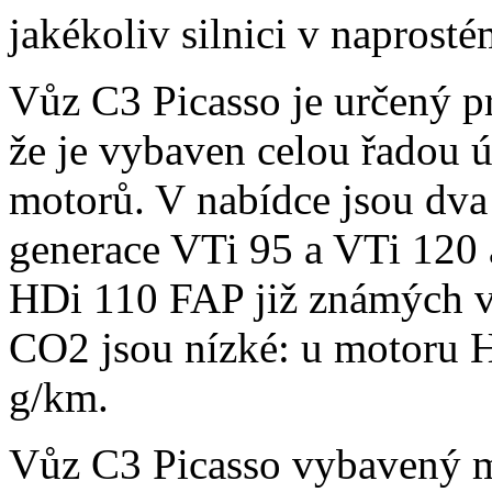
jakékoliv silnici v naprosté
Vůz C3 Picasso je určený pr
že je vybaven celou řadou 
motorů. V nabídce jsou dv
generace VTi 95 a VTi 120 
HDi 110 FAP již známých vl
CO2 jsou nízké: u motoru 
g/km.
Vůz C3 Picasso vybavený m