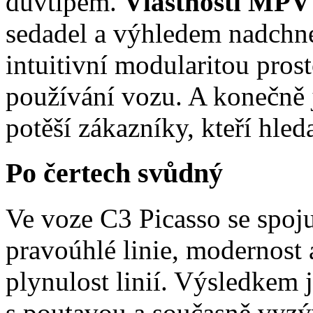
důvtipem.
Vlastnosti MPV 
sedadel a výhledem nadchn
intuitivní modularitou pros
používání vozu. A konečně j
potěší zákazníky, kteří hled
Po čertech svůdný
Ve voze C3 Picasso se spoju
pravoúhlé linie, modernost 
plynulost linií. Výsledkem 
s poutavou a současně vyzýv