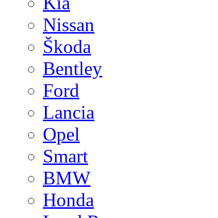
Kia
Nissan
Škoda
Bentley
Ford
Lancia
Opel
Smart
BMW
Honda