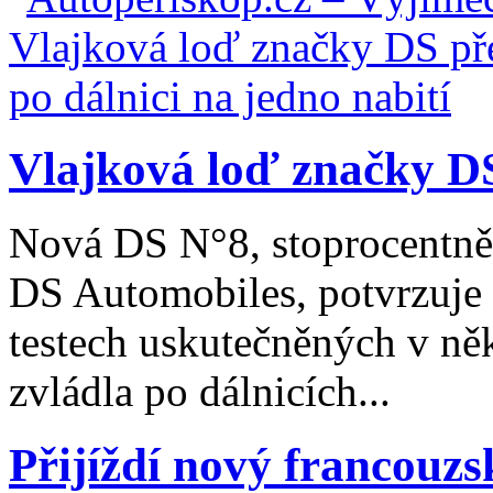
Vlajková loď značky DS
Nová DS N°8, stoprocentně 
DS Automobiles, potvrzuje 
testech uskutečněných v ně
zvládla po dálnicích...
Přijíždí nový francouzs