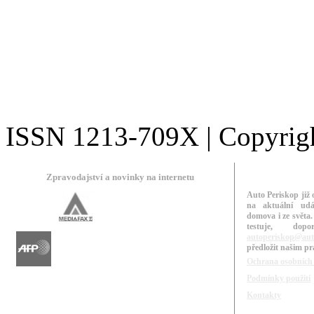
ISSN 1213-709X | Copyright
Zpravodajství a novinky na internetu
Auto Periskop již 
na aktuální udá
domova i ze světa.
testuje, do
autoperiskop@aut
předložit našim p
Ochrana osobních
Podmínky použití
Kontakty