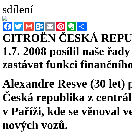
sdílení
Facebook
Twitter
Gmail
Outlook.com
Email
Pinterest
Evernote
Sdílet
CITROËN ČESKÁ REPUBLI
1.7. 2008 posílil naše řad
zastávat funkci finančního
Alexandre Resve (30 let) p
Česká republika z centrá
v Paříži, kde se věnoval 
nových vozů.