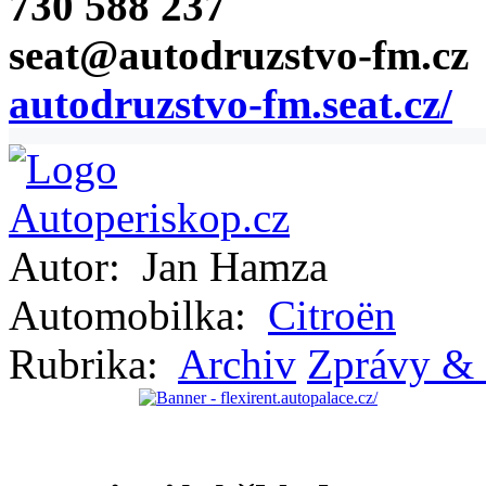
730 588 237
seat@autodruzstvo-fm.cz
autodruzstvo-fm.seat.cz/
Autor:
Jan Hamza
Automobilka:
Citroën
Rubrika:
Archiv
Zprávy & 