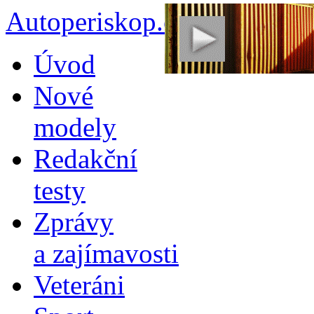
Autoperiskop.cz – Výjimeč
Přejít
Úvod
k
obsahu
Nové
webu
modely
Redakční
testy
Zprávy
a zajímavosti
Veteráni