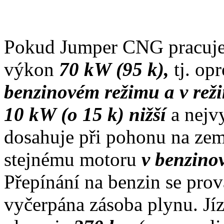
Pokud Jumper CNG pracuje
výkon
70 kW (95 k),
tj. op
benzinovém režimu a v re
10 kW (o 15 k) nižší
a nejv
dosahuje při pohonu na ze
stejnému motoru
v benzino
Přepínání na benzin se pro
vyčerpána zásoba plynu. Jí