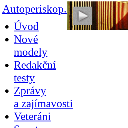
Autoperiskop.cz – Výjimeč
Přejít
Úvod
k
obsahu
Nové
webu
modely
Redakční
testy
Zprávy
a zajímavosti
Veteráni