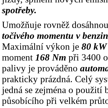
spotřeby.
Umožňuje rovněž dosáhno
točivého momentu v benzi
Maximální výkon je
80 kW 
moment
168 Nm
při 3400 
palivy je prováděno
automa
prakticky prázdná. Celý sy
jedná se zejména o použití 
působícího při velkém průto