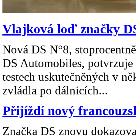
Vlajková loď značky DS
Nová DS N°8, stoprocentně 
DS Automobiles, potvrzuje 
testech uskutečněných v ně
zvládla po dálnicích...
Přijíždí nový francouzs
Značka DS znovu dokazoval