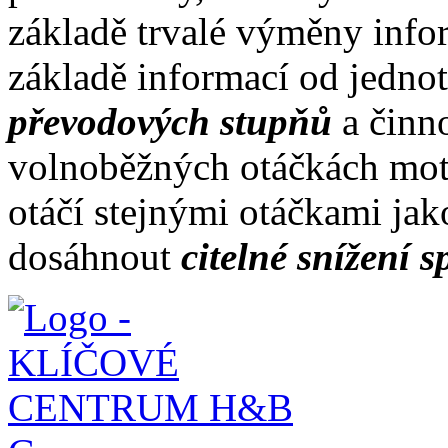
základě trvalé výměny info
základě informací od jedno
převodových stupňů
a činn
volnoběžných otáčkách mot
otáčí stejnými otáčkami ja
dosáhnout
citelné snížení s