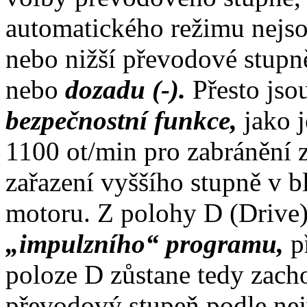
automatického režimu nejsou
nebo nižší převodové stup
nebo
dozadu (-).
Přesto jso
bezpečnostní funkce,
jako 
1100 ot/min pro zabránění 
zařazení vyššího stupně v b
motoru. Z polohy D (Drive)
„impulzního“ programu,
p
poloze D zůstane tedy zach
převodový stupeň podle nejv