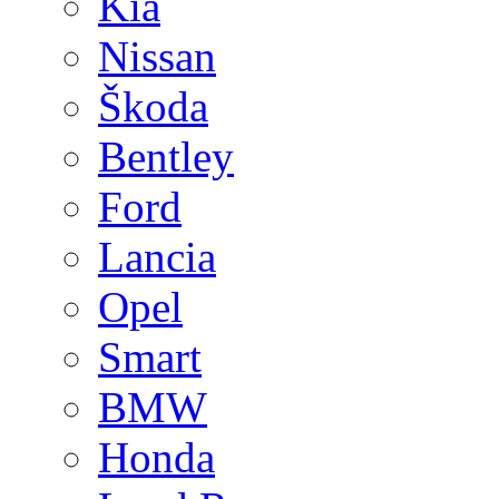
Kia
Nissan
Škoda
Bentley
Ford
Lancia
Opel
Smart
BMW
Honda