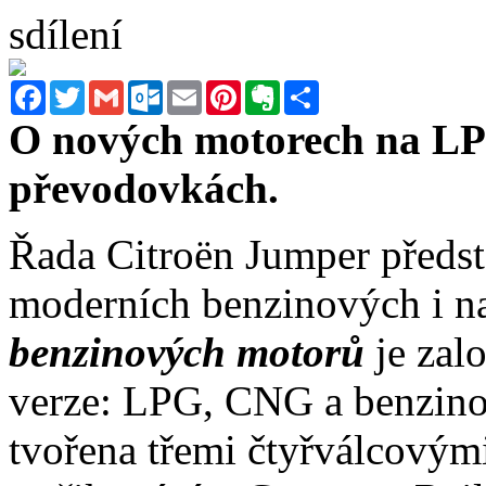
sdílení
Facebook
Twitter
Gmail
Outlook.com
Email
Pinterest
Evernote
Sdílet
O nových motorech na LP
převodovkách.
Řada Citroën Jumper předs
moderních benzinových i n
benzinových motorů
je zal
verze: LPG, CNG a benzin
tvořena třemi čtyřválcový