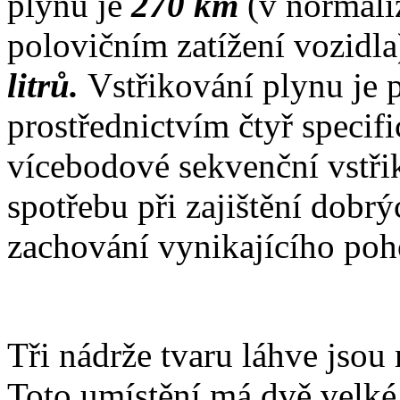
plynu je
270 km
(v normal
polovičním zatížení vozidla
litrů.
Vstřikování plynu je 
prostřednictvím čtyř specif
vícebodové sekvenční vstři
spotřebu při zajištění dob
zachování vynikajícího poho
Tři nádrže tvaru láhve jso
Toto umístění má dvě velké