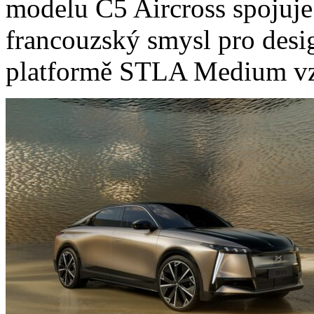
modelu C5 Aircross spojuje
francouzský smysl pro desig
platformě STLA Medium vzn