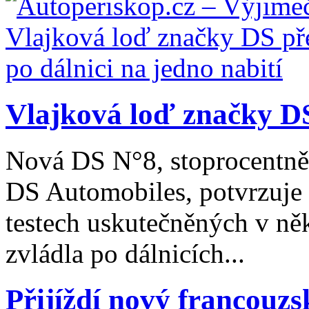
Vlajková loď značky DS
Nová DS N°8, stoprocentně 
DS Automobiles, potvrzuje 
testech uskutečněných v ně
zvládla po dálnicích...
Přijíždí nový francouzs