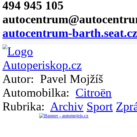
494 945 105
autocentrum@autocentru
autocentrum-barth.seat.cz
Autor:
Pavel Mojžíš
Automobilka:
Citroën
Rubrika:
Archiv
Sport
Zprá