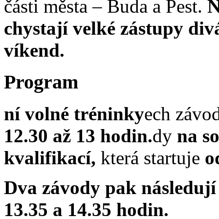
části města – Buda a Pest.
N
chystají velké zástupy div
víkend.
Program
ní volné tréninky
ech závo
12.30 až 13 hodin.
dy
na s
kvalifikací,
která startuje
o
Dva závody pak následují 
13.35 a 14.35 hodin.