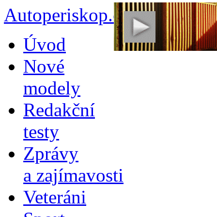
Autoperiskop.cz – Výjimeč
Přejít
Úvod
k
obsahu
Nové
webu
modely
Redakční
testy
Zprávy
a zajímavosti
Veteráni