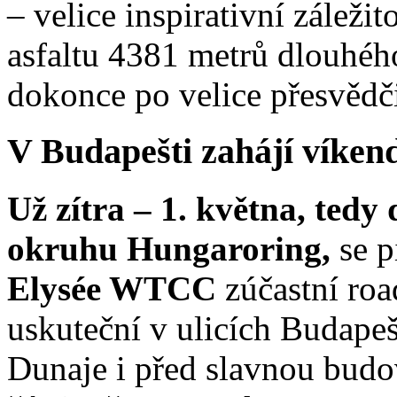
– velice inspirativní záležit
asfaltu 4381 metrů dlouhého
dokonce po velice přesvěd
V Budapešti zahájí víken
Už zítra – 1. května, tedy
okruhu Hungaroring,
se p
Elysée WTCC
zúčastní roa
uskuteční v ulicích Budape
Dunaje i před slavnou budo