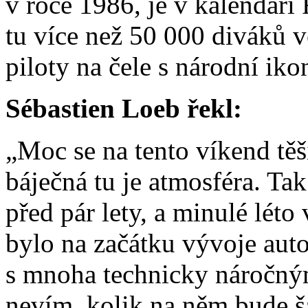
v roce 1986, je v kalendá
tu více než 50 000 diváků 
piloty na čele s národní i
Sébastien Loeb řekl:
„Moc se na tento víkend těš
báječná tu je atmosféra. Tak
před pár lety, a minulé lét
bylo na začátku vývoje aut
s mnoha technicky náročným
nevím, kolik na něm bude ša