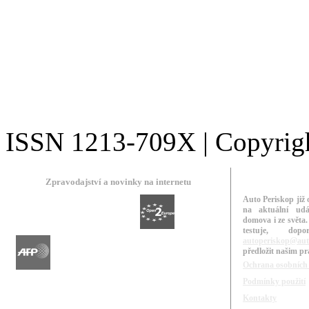
ISSN 1213-709X | Copyright
Zpravodajství a novinky na internetu
Auto Periskop již 
na aktuální udá
domova i ze světa.
testuje, do
autoperiskop@aut
předložit našim p
Ochrana osobních
Podmínky použití
Kontakty