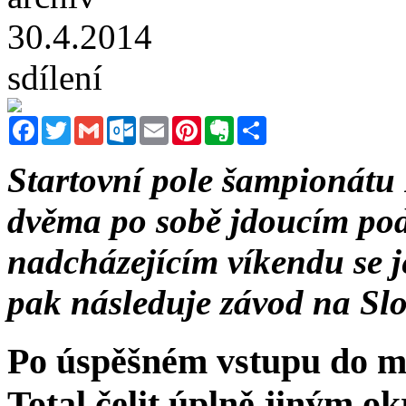
30.4.2014
sdílení
Facebook
Twitter
Gmail
Outlook.com
Email
Pinterest
Evernote
Sdílet
Startovní pole šampionát
dvěma po sobě jdoucím pod
nadcházejícím víkendu se 
pak následuje závod na Sl
Po úspěšném vstupu do mi
Total čelit úplně jiným o