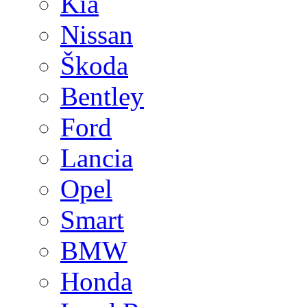
Kia
Nissan
Škoda
Bentley
Ford
Lancia
Opel
Smart
BMW
Honda