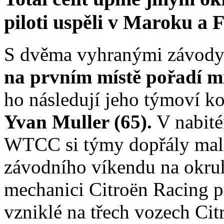
piloti uspěli v Maroku a F
S dvěma vyhranými závody
na prvním místě pořadí mi
ho následují jeho týmoví k
Yvan Muller (65).
V nabit
WTCC si týmy dopřály malo
závodního víkendu na okruh
mechanici Citroën Racing po
vzniklé na třech vozech C